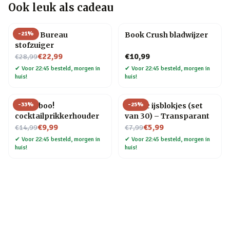
Ook leuk als cadeau
-
21
%
Henry Bureau
Book Crush bladwijzer
stofzuiger
Nu voor
€22,99
€10,99
€28,99
✔
Voor 22:45 besteld, morgen in
✔
Voor 22:45 besteld, morgen in
huis!
huis!
-
33
%
-
25
%
Pick a boo!
Plastic ijsblokjes (set
cocktailprikkerhouder
van 30) – Transparant
Nu voor
Nu voor
€9,99
€5,99
€14,99
€7,99
✔
Voor 22:45 besteld, morgen in
✔
Voor 22:45 besteld, morgen in
huis!
huis!