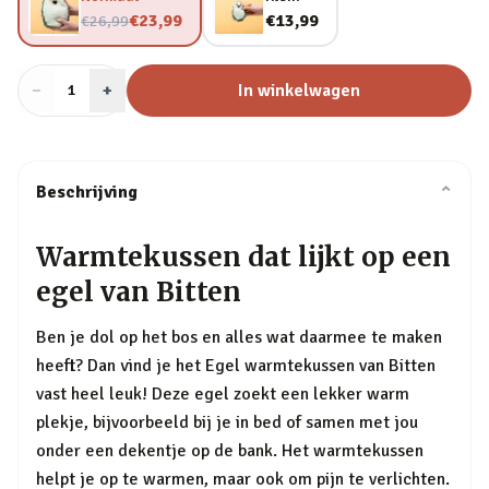
Nu voor
€23,99
€13,99
€26,99
−
Aantal
+
:
In winkelwagen
1
Beschrijving
⌄
Warmtekussen dat lijkt op een
egel van Bitten
Ben je dol op het bos en alles wat daarmee te maken
heeft? Dan vind je het Egel warmtekussen van Bitten
vast heel leuk! Deze egel zoekt een lekker warm
plekje, bijvoorbeeld bij je in bed of samen met jou
onder een dekentje op de bank. Het warmtekussen
helpt je op te warmen, maar ook om pijn te verlichten.