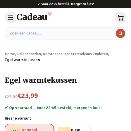
Naar hoofdinhoud
✔
Voor 22:45 besteld, morgen in huis!
Cadeau
Zoek een cadeau
Home
/
Gelegenheden
/
Kerstcadeaus
/
Kerstcadeaus kinderen
/
Egel warmtekussen
Egel warmtekussen
Nu voor
€23,99
€26,99
✔ Op voorraad —
Voor 22:45 besteld, morgen in huis!
Kies je variant
Normaal
Klein