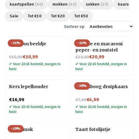
kaartspellen
(
46
)
mokken
(
42
)
sokken
(
23
)
kaarsen
(
2
Sale
Tot €
10
Tot €
20
Tot €
50
Sorteer op
-
31
%
-
13
%
Love you beeldje
Farfalle en macaroni
peper- en zoutstel
Nu voor
Nu voor
€10,99
€20,99
€15,99
€23,99
✔
Voor 22:45 besteld, morgen in
✔
Voor 22:45 besteld, morgen in
huis!
huis!
-
38
%
Kers lepelhouder
Regenboog druipkaars
Nu voor
€16,99
€4,99
€7,99
✔
Voor 22:45 besteld, morgen in
✔
Voor 22:45 besteld, morgen in
huis!
huis!
-
29
%
Taart mok
Taart fotolijstje