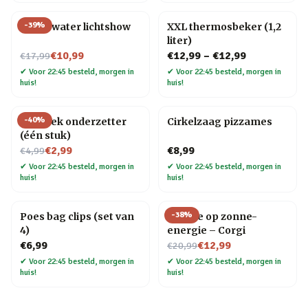
-
39
%
Onderwater lichtshow
XXL thermosbeker (1,2
liter)
Nu voor
€10,99
€12,99
–
€12,99
€17,99
✔
Voor 22:45 besteld, morgen in
✔
Voor 22:45 besteld, morgen in
huis!
huis!
-
40
%
Mozaïek onderzetter
Cirkelzaag pizzames
(één stuk)
Nu voor
€2,99
€8,99
€4,99
✔
Voor 22:45 besteld, morgen in
✔
Voor 22:45 besteld, morgen in
huis!
huis!
-
38
%
Poes bag clips (set van
Hondje op zonne-
4)
energie – Corgi
Nu voor
€6,99
€12,99
€20,99
✔
Voor 22:45 besteld, morgen in
✔
Voor 22:45 besteld, morgen in
huis!
huis!