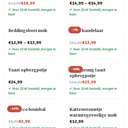
Nu voor
€16,99
€14,99
–
€14,99
€23,99
✔
Voor 22:45 besteld, morgen in
✔
Voor 22:45 besteld, morgen in
huis!
huis!
-
7
%
Reddingsboei mok
Taart kandelaar
Nu voor
€12,99
–
€13,99
€13,99
€14,99
✔
Voor 22:45 besteld, morgen in
✔
Voor 22:45 besteld, morgen in
huis!
huis!
-
36
%
Taart opbergpotje
Hartvormig taart
opbergpotje
Nu voor
€24,99
€15,99
€24,99
✔
Voor 22:45 besteld, morgen in
✔
Voor 22:45 besteld, morgen in
huis!
huis!
-
33
%
Prosecco bruisbal
Kattenvrouwtje
warmtegevoelige mok
Nu voor
€3,99
€12,99
€5,99