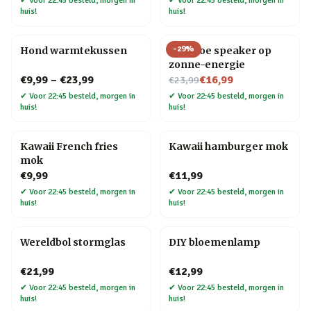
✔
Voor 22:45 besteld, morgen in
✔
Voor 22:45 besteld, morgen in
huis!
huis!
-
29
%
Hond warmtekussen
Bamboe speaker op
zonne-energie
Nu voor
€9,99
–
€23,99
€16,99
€23,99
✔
Voor 22:45 besteld, morgen in
✔
Voor 22:45 besteld, morgen in
huis!
huis!
Kawaii French fries
Kawaii hamburger mok
mok
€9,99
€11,99
✔
Voor 22:45 besteld, morgen in
✔
Voor 22:45 besteld, morgen in
huis!
huis!
Wereldbol stormglas
DIY bloemenlamp
€21,99
€12,99
✔
Voor 22:45 besteld, morgen in
✔
Voor 22:45 besteld, morgen in
huis!
huis!