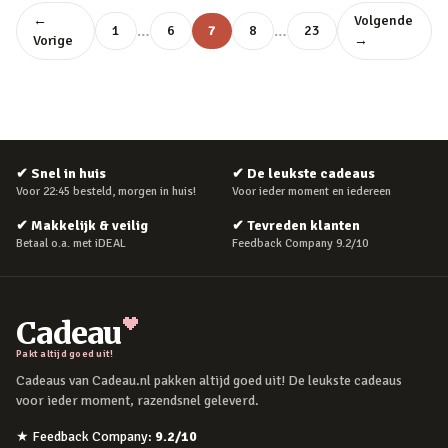
←
Volgende
…
…
1
6
7
8
23
Vorige
→
✔
Snel in huis
✔
De leukste cadeaus
Voor 22:45 besteld, morgen in huis!
Voor ieder moment en iedereen
✔
Makkelijk & veilig
✔
Tevreden klanten
Betaal o.a. met iDEAL
Feedback Company 9.2/10
Cadeau
Pakt altijd goed uit!
Cadeaus van Cadeau.nl pakken altijd goed uit! De leukste cadeaus
voor ieder moment, razendsnel geleverd.
★
Feedback Company
:
9.2
/10