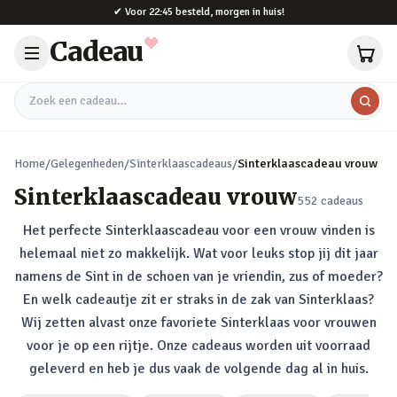
Naar hoofdinhoud
✔
Voor 22:45 besteld, morgen in huis!
Cadeau
Zoek een cadeau
Home
/
Gelegenheden
/
Sinterklaascadeaus
/
Sinterklaascadeau vrouw
Sinterklaascadeau vrouw
552
cadeaus
Het perfecte Sinterklaascadeau voor een vrouw vinden is
helemaal niet zo makkelijk. Wat voor leuks stop jij dit jaar
namens de Sint in de schoen van je vriendin, zus of moeder?
En welk cadeautje zit er straks in de zak van Sinterklaas?
Wij zetten alvast onze favoriete Sinterklaas voor vrouwen
voor je op een rijtje. Onze cadeaus worden uit voorraad
geleverd en heb je dus vaak de volgende dag al in huis.