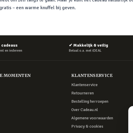
d hebt om zelf langs te gaan. Maar je kunt het cadeau natuurlijk
gratis – een warme knuffel bij geven.
e cadeaus
✔
Makkelijk & veilig
nt en iedereen
Betaal o.a. met iDEAL
RE MOMENTEN
KLANTENSERVICE
Klantenservice
Retourneren
Bestelling herroepen
Over Cadeau.nl
Algemene voorwaarden
Privacy & cookies