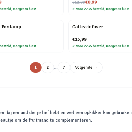
Nu voor
9
€8,99
€12,99
besteld, morgen in huis!
✔
Voor 22:45 besteld, morgen in huis!
t Fox lamp
Cattea infuser
€15,99
besteld, morgen in huis!
✔
Voor 22:45 besteld, morgen in huis!
…
1
2
7
Volgende →
m bij iemand die je lief hebt en wel een opkikker kan gebruiken
adeautje om de fruitmand te complementeren.