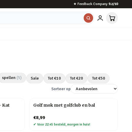
★
Feedback Company
9.2
/10
spellen
(
5
)
Sale
Tot €
10
Tot €
20
Tot €
50
Sorteer op
– Kat
Golf mok met golfclub en bal
€8,99
✔
Voor 22:45 besteld, morgen in huis!