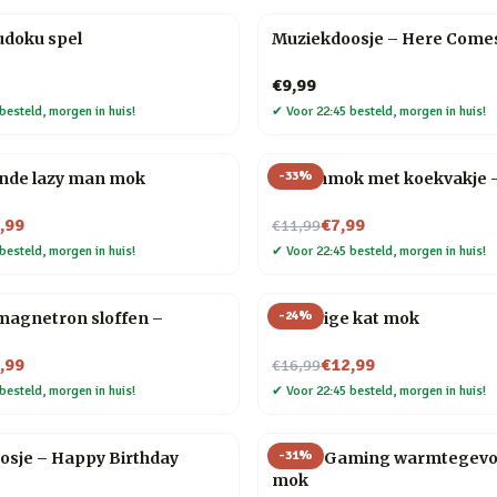
udoku spel
Muziekdoosje – Here Come
€9,99
besteld, morgen in huis!
✔
Voor 22:45 besteld, morgen in huis!
-
33
%
ende lazy man mok
Dierenmok met koekvakje 
Nu voor
,99
€7,99
€11,99
besteld, morgen in huis!
✔
Voor 22:45 besteld, morgen in huis!
-
24
%
magnetron sloffen –
Schattige kat mok
Nu voor
,99
€12,99
€16,99
besteld, morgen in huis!
✔
Voor 22:45 besteld, morgen in huis!
-
31
%
osje – Happy Birthday
I Love Gaming warmtegevo
mok