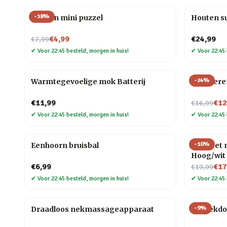
-
38
%
Houten mini puzzel
Houten s
Nu voor
€4,99
€24,99
€7,99
✔
Voor 22:45 besteld, morgen in huis!
✔
Voor 22:45 
-
24
%
Warmtegevoelige mok Batterij
Zelfroer
Nu voor
€11,99
€12
€16,99
✔
Voor 22:45 besteld, morgen in huis!
✔
Voor 22:45 
-
10
%
Eenhoorn bruisbal
Hot Feet 
Hoog/wit
Nu voor
€6,99
€17
€19,99
✔
Voor 22:45 besteld, morgen in huis!
✔
Voor 22:45 
-
9
%
Draadloos nekmassageapparaat
Muziekdo