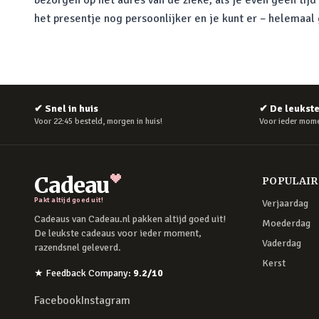
bezorgen op het adres van de zieke, als je even geen tij
het presentje nog persoonlijker en je kunt er – helemaal 
✔
Snel in huis
✔
De leukst
Voor 22:45 besteld, morgen in huis!
Voor ieder mome
Cadeau
POPULAI
Pakt altijd goed uit!
Verjaardag
Cadeaus van Cadeau.nl pakken altijd goed uit!
Moederdag
De leukste cadeaus voor ieder moment,
Vaderdag
razendsnel geleverd.
Kerst
★
Feedback Company
:
9.2
/10
Facebook
Instagram