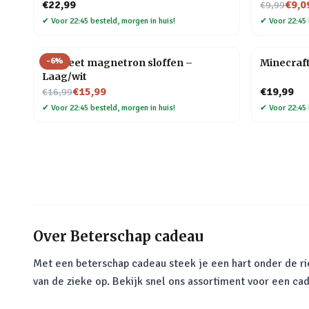
Nu voor
€22,99
€9,0
€9,99
✔
Voor 22:45 besteld, morgen in huis!
✔
Voor 22:45 
-
6
%
Hot Feet magnetron sloffen –
Minecraf
Laag/wit
Nu voor
€15,99
€19,99
€16,99
✔
Voor 22:45 besteld, morgen in huis!
✔
Voor 22:45 
Over
Beterschap cadeau
Met een beterschap cadeau steek je een hart onder de rie
van de zieke op. Bekijk snel ons assortiment voor een c