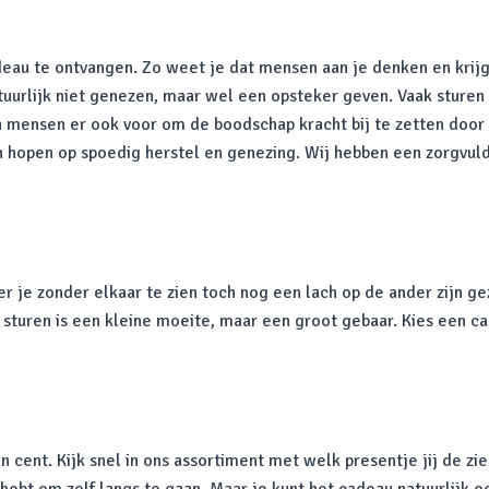
adeau te ontvangen. Zo weet je dat mensen aan je denken en krijg
 natuurlijk niet genezen, maar wel een opsteker geven. Vaak stu
zen mensen er ook voor om de boodschap kracht bij te zetten do
n hopen op spoedig herstel en genezing. Wij hebben een zorgvu
je zonder elkaar te zien toch nog een lach op de ander zijn gezic
sturen is een kleine moeite, maar een groot gebaar. Kies een c
n cent. Kijk snel in ons assortiment met welk presentje jij de zi