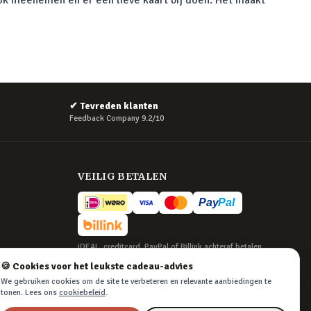
 ook meenemen en er een lieve kaart bij doen. Het maakt
✔
Tevreden klanten
Feedback Company 9.2/10
VEILIG BETALEN
iDEAL, creditcard, PayPal of Billink achteraf betalen
🍪 Cookies voor het leukste cadeau-advies
BEZORGING
We gebruiken cookies om de site te verbeteren en relevante aanbiedingen te
Voor 22:45 besteld, morgen in huis. Tot 365
tonen. Lees ons
cookiebeleid
.
dagen retourneren.