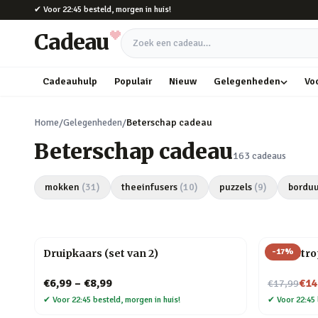
Naar hoofdinhoud
✔
Voor 22:45 besteld, morgen in huis!
Cadeau
Zoek een cadeau
Cadeauhulp
Populair
Nieuw
Gelegenheden
Vo
Home
/
Gelegenheden
/
Beterschap cadeau
Beterschap cadeau
163
cadeaus
mokken
(
31
)
theeinfusers
(
10
)
puzzels
(
9
)
borduu
-
17
%
Druipkaars (set van 2)
Cat-astro
Nu voor
€6,99
–
€8,99
€14
€17,99
✔
Voor 22:45 besteld, morgen in huis!
✔
Voor 22:45 