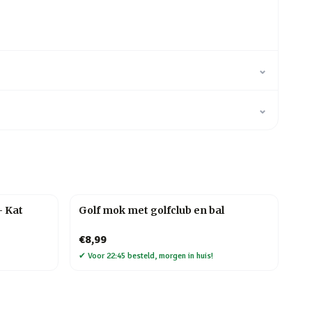
⌄
⌄
– Kat
Golf mok met golfclub en bal
€8,99
✔
Voor 22:45 besteld, morgen in huis!