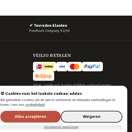
✔
Tevreden klanten
Feedback Company 9.2/10
VEILIG BETALEN
iDEAL, creditcard, PayPal of Billink achteraf betalen
🍪 Cookies voor het leukste cadeau-advies
BEZORGING
We gebruiken cookies om de site te verbeteren en relevante aanbiedingen te
Voor 22:45 besteld, morgen in huis. Tot 365
tonen. Lees ons
cookiebeleid
.
dagen retourneren.
Alles accepteren
Weigeren
Voorkeuren aanpassen