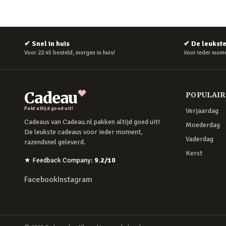
✔
Snel in huis
✔
De leukst
Voor 22:45 besteld, morgen in huis!
Voor ieder mome
Cadeau
POPULAI
Pakt altijd goed uit!
Verjaardag
Cadeaus van Cadeau.nl pakken altijd goed uit!
Moederdag
De leukste cadeaus voor ieder moment,
Vaderdag
razendsnel geleverd.
Kerst
★
Feedback Company
:
9.2
/10
Facebook
Instagram