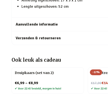
Afmeting ingeschoven: 17 x 3 x 1 cm
Lengte uitgeschoven: 52 cm
Aanvullende informatie
Verzenden & retourneren
Ook leuk als cadeau
-
17
%
Druipkaars (set van 2)
Cat-astro
Nu voor
€6,99
–
€8,99
€14
€17,99
✔
Voor 22:45 besteld, morgen in huis!
✔
Voor 22:45 