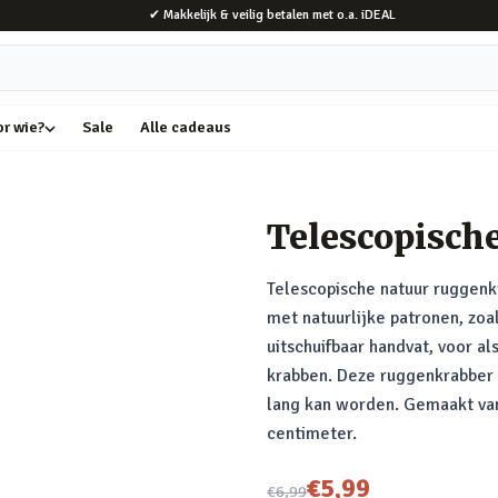
✔ Makkelijk & veilig betalen met o.a. iDEAL
or wie?
Sale
Alle cadeaus
Telescopisch
Telescopische natuur ruggenk
met natuurlijke patronen, zo
uitschuifbaar handvat, voor als
krabben. Deze ruggenkrabber h
lang kan worden. Gemaakt van 
centimeter.
Nu voor
€5,99
€6,99