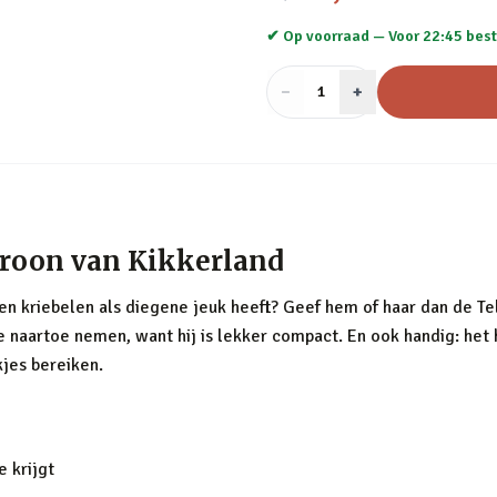
✔ Op voorraad —
Voor 22:45 best
−
Aantal
+
:
1
roon van Kikkerland
ten kriebelen als diegene jeuk heeft? Geef hem of haar dan de T
naartoe nemen, want hij is lekker compact. En ook handig: het 
kjes bereiken.
e krijgt