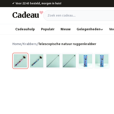
Naar hoofdinhoud
✔
Voor 22:45 besteld, morgen in huis!
Cadeau
Zoek een cadeau
Cadeauhulp
Populair
Nieuw
Gelegenheden
Vo
Home
/
Krabbers
/
Telescopische natuur ruggenkrabber