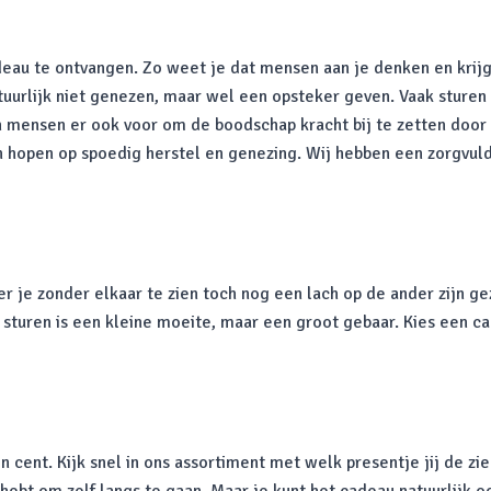
adeau te ontvangen. Zo weet je dat mensen aan je denken en krijg
 natuurlijk niet genezen, maar wel een opsteker geven. Vaak stu
zen mensen er ook voor om de boodschap kracht bij te zetten do
n hopen op spoedig herstel en genezing. Wij hebben een zorgvu
je zonder elkaar te zien toch nog een lach op de ander zijn gezic
sturen is een kleine moeite, maar een groot gebaar. Kies een c
n cent. Kijk snel in ons assortiment met welk presentje jij de zi