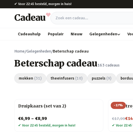
Naar hoofdinhoud
✔
Voor 22:45 besteld, morgen in huis!
Cadeau
Zoek een cadeau
Cadeauhulp
Populair
Nieuw
Gelegenheden
Vo
Home
/
Gelegenheden
/
Beterschap cadeau
Beterschap cadeau
163
cadeaus
mokken
(
31
)
theeinfusers
(
10
)
puzzels
(
9
)
borduu
-
17
%
Druipkaars (set van 2)
Cat-astro
Nu voor
€6,99
–
€8,99
€14
€17,99
✔
Voor 22:45 besteld, morgen in huis!
✔
Voor 22:45 