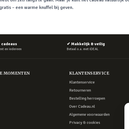
d hebt om zelf langs te gaan. Maar je kunt het cadeau natuurlijk
gratis – een warme knuffel bij geven.
e cadeaus
✔
Makkelijk & veilig
nt en iedereen
Betaal o.a. met iDEAL
RE MOMENTEN
KLANTENSERVICE
Klantenservice
Retourneren
Bestelling herroepen
Over Cadeau.nl
Algemene voorwaarden
Privacy & cookies