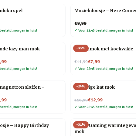
udoku spel
Muziekdoosje – Here Come
€9,99
besteld, morgen in huis!
✔
Voor 22:45 besteld, morgen in huis!
-
33
%
ende lazy man mok
Dierenmok met koekvakje 
Nu voor
,99
€7,99
€11,99
besteld, morgen in huis!
✔
Voor 22:45 besteld, morgen in huis!
-
24
%
magnetron sloffen –
Schattige kat mok
Nu voor
,99
€12,99
€16,99
besteld, morgen in huis!
✔
Voor 22:45 besteld, morgen in huis!
-
31
%
osje – Happy Birthday
I Love Gaming warmtegevo
mok