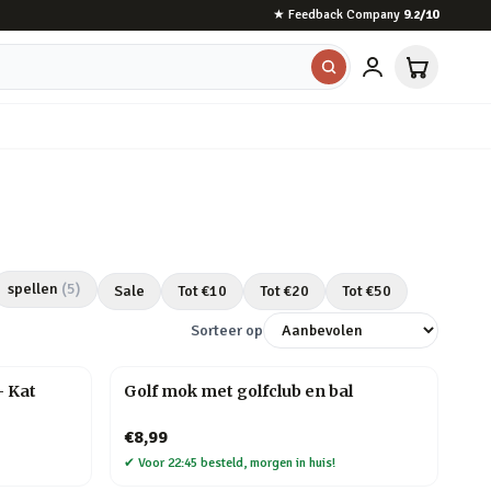
★
Feedback Company
9.2
/10
spellen
(
5
)
Sale
Tot €
10
Tot €
20
Tot €
50
Sorteer op
– Kat
Golf mok met golfclub en bal
€8,99
✔
Voor 22:45 besteld, morgen in huis!