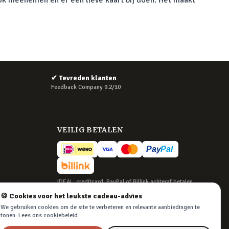
 ook meenemen en er een lieve kaart bij doen. Het maakt
✔
Tevreden klanten
Feedback Company 9.2/10
VEILIG BETALEN
iDEAL, creditcard, PayPal of Billink achteraf betalen
🍪 Cookies voor het leukste cadeau-advies
BEZORGING
We gebruiken cookies om de site te verbeteren en relevante aanbiedingen te
Voor 22:45 besteld, morgen in huis. Tot 365
tonen. Lees ons
cookiebeleid
.
dagen retourneren.