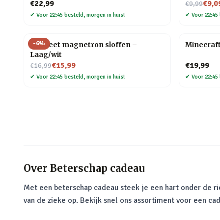
Nu voor
€22,99
€9,0
€9,99
✔
Voor 22:45 besteld, morgen in huis!
✔
Voor 22:45 
-
6
%
Hot Feet magnetron sloffen –
Minecraf
Laag/wit
Nu voor
€15,99
€19,99
€16,99
✔
Voor 22:45 besteld, morgen in huis!
✔
Voor 22:45 
Over
Beterschap cadeau
Met een beterschap cadeau steek je een hart onder de rie
van de zieke op. Bekijk snel ons assortiment voor een c