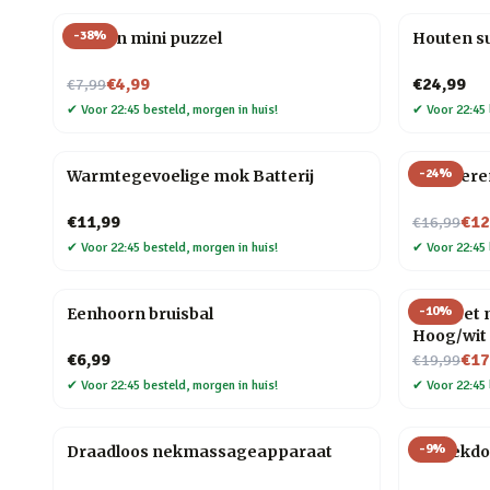
-
38
%
Houten mini puzzel
Houten s
Nu voor
€4,99
€24,99
€7,99
✔
Voor 22:45 besteld, morgen in huis!
✔
Voor 22:45 
-
24
%
Warmtegevoelige mok Batterij
Zelfroer
Nu voor
€11,99
€12
€16,99
✔
Voor 22:45 besteld, morgen in huis!
✔
Voor 22:45 
-
10
%
Eenhoorn bruisbal
Hot Feet 
Hoog/wit
Nu voor
€6,99
€17
€19,99
✔
Voor 22:45 besteld, morgen in huis!
✔
Voor 22:45 
-
9
%
Draadloos nekmassageapparaat
Muziekdo