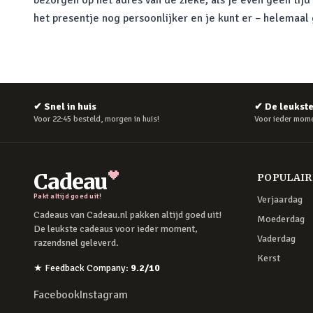
bezorgen op het adres van de zieke, als je even geen tij
het presentje nog persoonlijker en je kunt er – helemaal 
✔
Snel in huis
✔
De leukst
Voor 22:45 besteld, morgen in huis!
Voor ieder mome
Cadeau
POPULAI
Pakt altijd goed uit!
Verjaardag
Cadeaus van Cadeau.nl pakken altijd goed uit!
Moederdag
De leukste cadeaus voor ieder moment,
Vaderdag
razendsnel geleverd.
Kerst
★
Feedback Company
:
9.2
/10
Facebook
Instagram