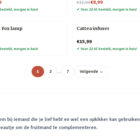
Nu voor
9
€8,99
€12,99
besteld, morgen in huis!
✔
Voor 22:45 besteld, morgen in huis!
t Fox lamp
Cattea infuser
€15,99
besteld, morgen in huis!
✔
Voor 22:45 besteld, morgen in huis!
…
1
2
7
Volgende →
m bij iemand die je lief hebt en wel een opkikker kan gebruiken
adeautje om de fruitmand te complementeren.