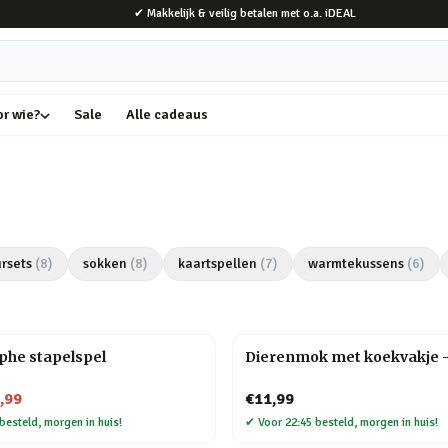
✔ Makkelijk & veilig betalen met o.a. iDEAL
or wie?
Sale
Alle cadeaus
rsets
(
8
)
sokken
(
8
)
kaartspellen
(
7
)
warmtekussens
(
6
)
phe stapelspel
Dierenmok met koekvakje 
,99
€11,99
besteld, morgen in huis!
✔
Voor 22:45 besteld, morgen in huis!