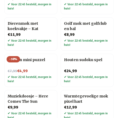
✔
Voor 22:45 besteld, morgen in
✔
Voor 22:45 besteld, morgen in
huis!
huis!
Dierenmok met
Golf mok met golfclub
koekvakje – Kat
en bal
€11,99
€8,99
✔
Voor 22:45 besteld, morgen in
✔
Voor 22:45 besteld, morgen in
huis!
huis!
-
38
%
Houten mini puzzel
Houten sudoku spel
Nu voor
€4,99
€24,99
€7,99
✔
Voor 22:45 besteld, morgen in
✔
Voor 22:45 besteld, morgen in
huis!
huis!
Muziekdoosje – Here
Warmtegevoelige mok
Comes The Sun
pixel hart
€9,99
€12,99
✔
Voor 22:45 besteld, morgen in
✔
Voor 22:45 besteld, morgen in
huis!
huis!