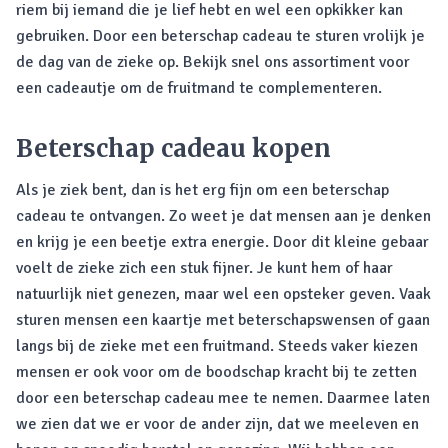
riem bij iemand die je lief hebt en wel een opkikker kan
gebruiken. Door een beterschap cadeau te sturen vrolijk je
de dag van de zieke op. Bekijk snel ons assortiment voor
een cadeautje om de fruitmand te complementeren.
Beterschap cadeau kopen
Als je ziek bent, dan is het erg fijn om een beterschap
cadeau te ontvangen. Zo weet je dat mensen aan je denken
en krijg je een beetje extra energie. Door dit kleine gebaar
voelt de zieke zich een stuk fijner. Je kunt hem of haar
natuurlijk niet genezen, maar wel een opsteker geven. Vaak
sturen mensen een kaartje met beterschapswensen of gaan
langs bij de zieke met een fruitmand. Steeds vaker kiezen
mensen er ook voor om de boodschap kracht bij te zetten
door een beterschap cadeau mee te nemen. Daarmee laten
we zien dat we er voor de ander zijn, dat we meeleven en