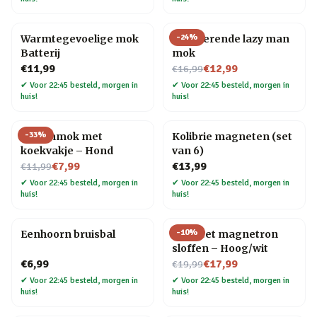
-
24
%
Warmtegevoelige mok
Zelfroerende lazy man
Batterij
mok
Nu voor
€11,99
€12,99
€16,99
✔
Voor 22:45 besteld, morgen in
✔
Voor 22:45 besteld, morgen in
huis!
huis!
-
33
%
Dierenmok met
Kolibrie magneten (set
koekvakje – Hond
van 6)
Nu voor
€7,99
€13,99
€11,99
✔
Voor 22:45 besteld, morgen in
✔
Voor 22:45 besteld, morgen in
huis!
huis!
-
10
%
Eenhoorn bruisbal
Hot Feet magnetron
sloffen – Hoog/wit
Nu voor
€6,99
€17,99
€19,99
✔
Voor 22:45 besteld, morgen in
✔
Voor 22:45 besteld, morgen in
huis!
huis!