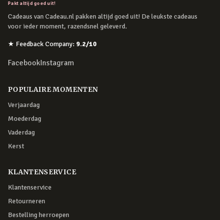
Pakt altijd goed uit!
Cadeaus van Cadeau.nl pakken altijd goed uit! De leukste cadeaus
voor ieder moment, razendsnel geleverd.
★
Feedback Company
:
9.2
/10
Facebook
Instagram
POPULAIRE MOMENTEN
Verjaardag
Moederdag
Vaderdag
Kerst
KLANTENSERVICE
Klantenservice
Retourneren
Bestelling herroepen