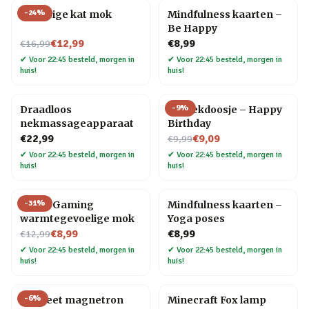
-
24
%
Schattige kat mok
Mindfulness kaarten –
Be Happy
Nu voor
€12,99
€8,99
€16,99
✔
Voor 22:45 besteld, morgen in
✔
Voor 22:45 besteld, morgen in
huis!
huis!
-
9
%
Draadloos
Muziekdoosje – Happy
nekmassageapparaat
Birthday
Nu voor
€22,99
€9,09
€9,99
✔
Voor 22:45 besteld, morgen in
✔
Voor 22:45 besteld, morgen in
huis!
huis!
-
31
%
I Love Gaming
Mindfulness kaarten –
warmtegevoelige mok
Yoga poses
Nu voor
€8,99
€8,99
€12,99
✔
Voor 22:45 besteld, morgen in
✔
Voor 22:45 besteld, morgen in
huis!
huis!
-
6
%
Hot Feet magnetron
Minecraft Fox lamp