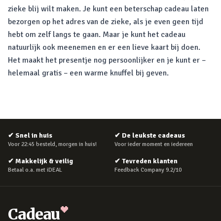
zieke blij wilt maken. Je kunt een beterschap cadeau laten
bezorgen op het adres van de zieke, als je even geen tijd
hebt om zelf langs te gaan. Maar je kunt het cadeau
natuurlijk ook meenemen en er een lieve kaart bij doen.
Het maakt het presentje nog persoonlijker en je kunt er –
helemaal gratis – een warme knuffel bij geven.
✔
Snel in huis
✔
De leukste cadeaus
Voor 22:45 besteld, morgen in huis!
Voor ieder moment en iedereen
✔
Makkelijk & veilig
✔
Tevreden klanten
Betaal o.a. met iDEAL
Feedback Company 9.2/10
Cadeau