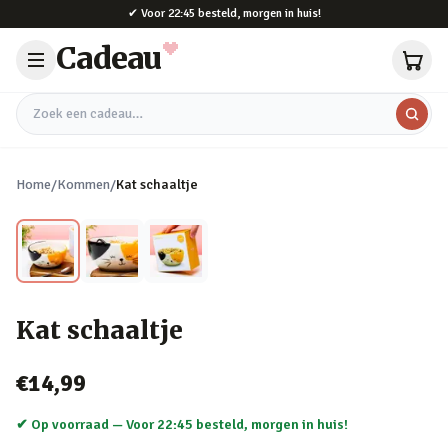
Naar hoofdinhoud
✔
Voor 22:45 besteld, morgen in huis!
Cadeau
Zoek een cadeau
Home
/
Kommen
/
Kat schaaltje
Kat schaaltje
€14,99
✔ Op voorraad —
Voor 22:45 besteld, morgen in huis!