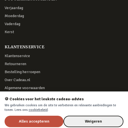
Verjaardag
Moederdag
Vaderdag
Kerst
KLANTENSERVICE
Klantenservice
Retourneren
Bestelling herroepen
Over Cadeau.nl
Algemene voorwaarden
Privacy & cookies
🍪 Cookies voor het leukste cadeau-advies
We gebruiken cookies om de site te verbeteren en relevante aanbiedingen te
tonen. Lees ons
cookiebeleid
.
VEILIG BETALEN
Alles accepteren
Weigeren