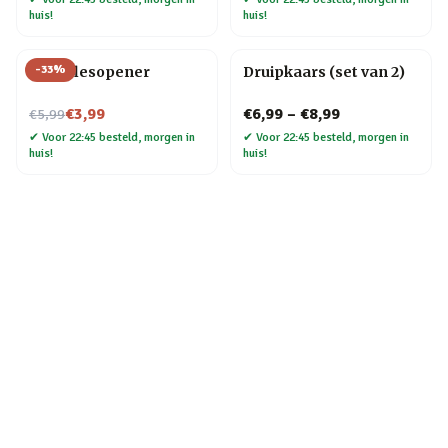
huis!
huis!
-
33
%
Fiets flesopener
Druipkaars (set van 2)
Nu voor
€3,99
€6,99
–
€8,99
€5,99
✔
Voor 22:45 besteld, morgen in
✔
Voor 22:45 besteld, morgen in
huis!
huis!