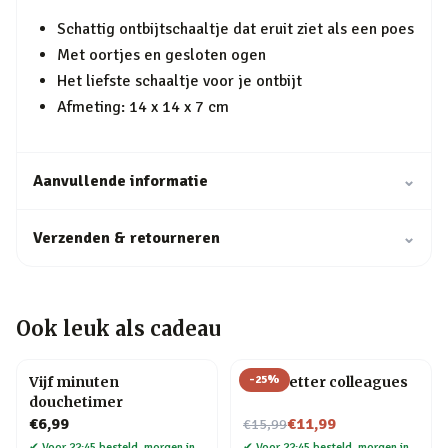
Schattig ontbijtschaaltje dat eruit ziet als een poes
Met oortjes en gesloten ogen
Het liefste schaaltje voor je ontbijt
Afmeting: 14 x 14 x 7 cm
Aanvullende informatie
⌄
Verzenden & retourneren
⌄
Ook leuk als cadeau
-
25
%
Vijf minuten
Mok Better colleagues
douchetimer
Nu voor
€6,99
€11,99
€15,99
✔
Voor 22:45 besteld, morgen in
✔
Voor 22:45 besteld, morgen in