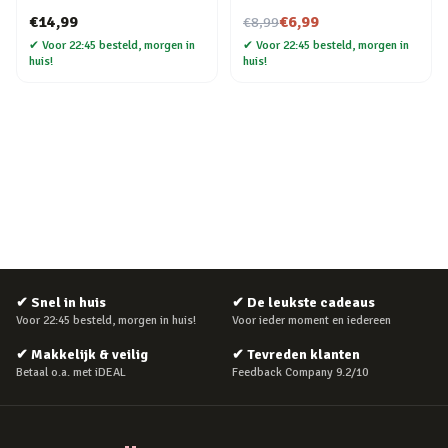
Nu voor
€14,99
€6,99
€8,99
✔
Voor 22:45 besteld, morgen in
✔
Voor 22:45 besteld, morgen in
huis!
huis!
✔
Snel in huis
✔
De leukste cadeaus
Voor 22:45 besteld, morgen in huis!
Voor ieder moment en iedereen
✔
Makkelijk & veilig
✔
Tevreden klanten
Betaal o.a. met iDEAL
Feedback Company 9.2/10