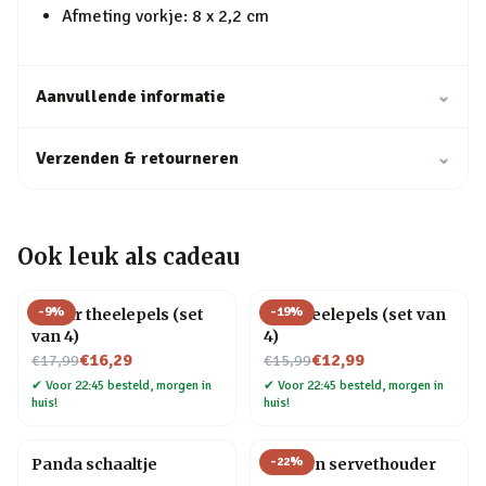
Afmeting vorkje: 8 x 2,2 cm
Aanvullende informatie
⌄
Verzenden & retourneren
⌄
Ook leuk als cadeau
-
9
%
-
19
%
Gitaar theelepels (set
Kat theelepels (set van
van 4)
4)
Nu voor
Nu voor
€16,29
€12,99
€17,99
€15,99
✔
Voor 22:45 besteld, morgen in
✔
Voor 22:45 besteld, morgen in
huis!
huis!
-
22
%
Panda schaaltje
Wielren servethouder