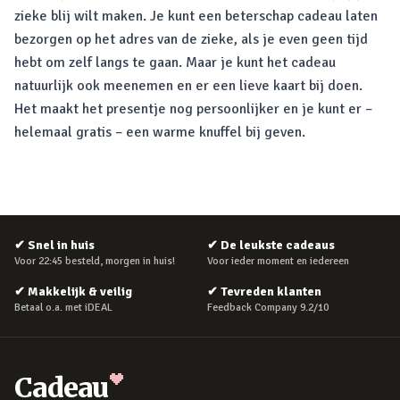
zieke blij wilt maken. Je kunt een beterschap cadeau laten
bezorgen op het adres van de zieke, als je even geen tijd
hebt om zelf langs te gaan. Maar je kunt het cadeau
natuurlijk ook meenemen en er een lieve kaart bij doen.
Het maakt het presentje nog persoonlijker en je kunt er –
helemaal gratis – een warme knuffel bij geven.
✔
Snel in huis
✔
De leukste cadeaus
Voor 22:45 besteld, morgen in huis!
Voor ieder moment en iedereen
✔
Makkelijk & veilig
✔
Tevreden klanten
Betaal o.a. met iDEAL
Feedback Company 9.2/10
Cadeau