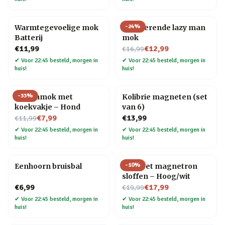
-
24
%
Warmtegevoelige mok
Zelfroerende lazy man
Batterij
mok
Nu voor
€11,99
€12,99
€16,99
✔
Voor 22:45 besteld, morgen in
✔
Voor 22:45 besteld, morgen in
huis!
huis!
-
33
%
Dierenmok met
Kolibrie magneten (set
koekvakje – Hond
van 6)
Nu voor
€7,99
€13,99
€11,99
✔
Voor 22:45 besteld, morgen in
✔
Voor 22:45 besteld, morgen in
huis!
huis!
-
10
%
Eenhoorn bruisbal
Hot Feet magnetron
sloffen – Hoog/wit
Nu voor
€6,99
€17,99
€19,99
✔
Voor 22:45 besteld, morgen in
✔
Voor 22:45 besteld, morgen in
huis!
huis!