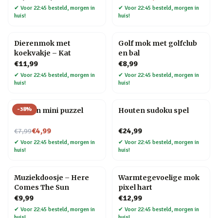
✔
Voor 22:45 besteld, morgen in
✔
Voor 22:45 besteld, morgen in
huis!
huis!
Dierenmok met
Golf mok met golfclub
koekvakje – Kat
en bal
€11,99
€8,99
✔
Voor 22:45 besteld, morgen in
✔
Voor 22:45 besteld, morgen in
huis!
huis!
-
38
%
Houten mini puzzel
Houten sudoku spel
Nu voor
€4,99
€24,99
€7,99
✔
Voor 22:45 besteld, morgen in
✔
Voor 22:45 besteld, morgen in
huis!
huis!
Muziekdoosje – Here
Warmtegevoelige mok
Comes The Sun
pixel hart
€9,99
€12,99
✔
Voor 22:45 besteld, morgen in
✔
Voor 22:45 besteld, morgen in
huis!
huis!