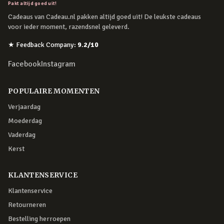
Pakt altijd goed uit!
Cadeaus van Cadeau.nl pakken altijd goed uit! De leukste cadeaus
voor ieder moment, razendsnel geleverd.
★
Feedback Company
:
9.2
/10
Facebook
Instagram
POPULAIRE MOMENTEN
Verjaardag
Moederdag
Vaderdag
Kerst
KLANTENSERVICE
Klantenservice
Retourneren
Bestelling herroepen