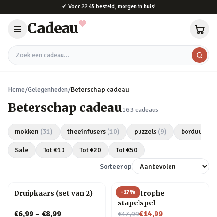
Naar hoofdinhoud
✔
Voor 22:45 besteld, morgen in huis!
Cadeau
Zoek een cadeau
Home
/
Gelegenheden
/
Beterschap cadeau
Beterschap cadeau
163
cadeaus
mokken
(
31
)
theeinfusers
(
10
)
puzzels
(
9
)
borduursets
Sale
Tot €
10
Tot €
20
Tot €
50
Sorteer op
-
17
%
Druipkaars (set van 2)
Cat-astrophe
stapelspel
Nu voor
€6,99
–
€8,99
€14,99
€17,99