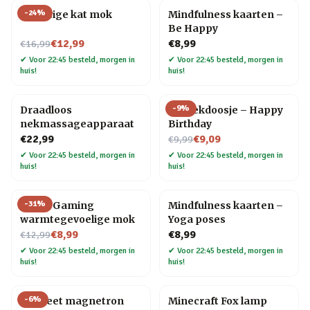
-
24
%
Schattige kat mok
Mindfulness kaarten –
Be Happy
Nu voor
€12,99
€8,99
€16,99
✔
Voor 22:45 besteld, morgen in
✔
Voor 22:45 besteld, morgen in
huis!
huis!
-
9
%
Draadloos
Muziekdoosje – Happy
nekmassageapparaat
Birthday
Nu voor
€22,99
€9,09
€9,99
✔
Voor 22:45 besteld, morgen in
✔
Voor 22:45 besteld, morgen in
huis!
huis!
-
31
%
I Love Gaming
Mindfulness kaarten –
warmtegevoelige mok
Yoga poses
Nu voor
€8,99
€8,99
€12,99
✔
Voor 22:45 besteld, morgen in
✔
Voor 22:45 besteld, morgen in
huis!
huis!
-
6
%
Hot Feet magnetron
Minecraft Fox lamp