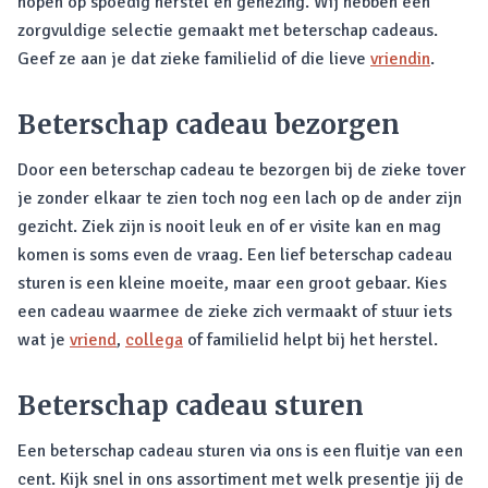
hopen op spoedig herstel en genezing. Wij hebben een
zorgvuldige selectie gemaakt met beterschap cadeaus.
Geef ze aan je dat zieke familielid of die lieve
vriendin
.
Beterschap cadeau bezorgen
Door een beterschap cadeau te bezorgen bij de zieke tover
je zonder elkaar te zien toch nog een lach op de ander zijn
gezicht. Ziek zijn is nooit leuk en of er visite kan en mag
komen is soms even de vraag. Een lief beterschap cadeau
sturen is een kleine moeite, maar een groot gebaar. Kies
een cadeau waarmee de zieke zich vermaakt of stuur iets
wat je
vriend
,
collega
of familielid helpt bij het herstel.
Beterschap cadeau sturen
Een beterschap cadeau sturen via ons is een fluitje van een
cent. Kijk snel in ons assortiment met welk presentje jij de