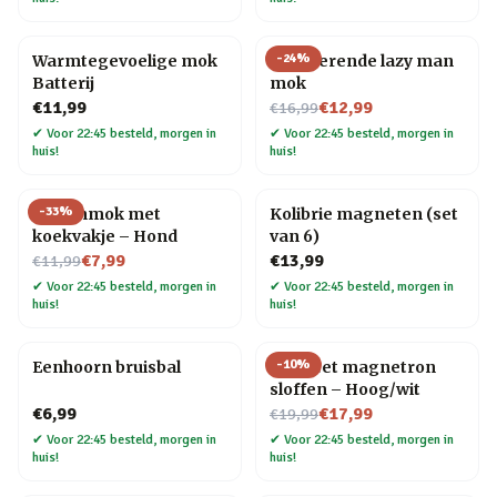
-
24
%
Warmtegevoelige mok
Zelfroerende lazy man
Batterij
mok
Nu voor
€11,99
€12,99
€16,99
✔
Voor 22:45 besteld, morgen in
✔
Voor 22:45 besteld, morgen in
huis!
huis!
-
33
%
Dierenmok met
Kolibrie magneten (set
koekvakje – Hond
van 6)
Nu voor
€7,99
€13,99
€11,99
✔
Voor 22:45 besteld, morgen in
✔
Voor 22:45 besteld, morgen in
huis!
huis!
-
10
%
Eenhoorn bruisbal
Hot Feet magnetron
sloffen – Hoog/wit
Nu voor
€6,99
€17,99
€19,99
✔
Voor 22:45 besteld, morgen in
✔
Voor 22:45 besteld, morgen in
huis!
huis!