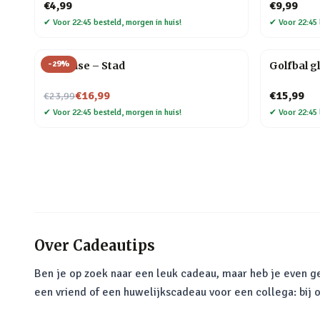
€4,99
€9,99
✔
Voor 22:45 besteld, morgen in huis!
✔
Voor 22:45 
-
29
%
Flip Vase – Stad
Golfbal g
Nu voor
€16,99
€15,99
€23,99
✔
Voor 22:45 besteld, morgen in huis!
✔
Voor 22:45 
Over
Cadeautips
Ben je op zoek naar een leuk cadeau, maar heb je even ge
een vriend of een huwelijkscadeau voor een collega: bij 