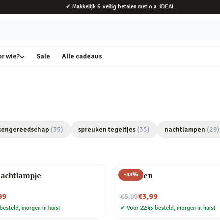
✔ Makkelijk & veilig betalen met o.a. iDEAL
or wie?
Sale
Alle cadeaus
kengereedschap
(
35
)
spreuken tegeltjes
(
35
)
nachtlampen
(
29
)
-
33
%
nachtlampje
Veer pen
Nu voor
99
€3,99
€5,99
besteld, morgen in huis!
✔
Voor 22:45 besteld, morgen in huis!