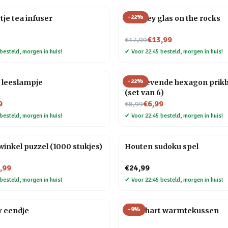
-
22
%
tje tea infuser
Whiskey glas on the rocks
Nu voor
€13,99
€17,99
besteld, morgen in huis!
✔
Voor 22:45 besteld, morgen in huis!
-
22
%
 leeslampje
Zelfklevende hexagon prik
(set van 6)
Nu voor
9
€6,99
€8,99
besteld, morgen in huis!
✔
Voor 22:45 besteld, morgen in huis!
nkel puzzel (1000 stukjes)
Houten sudoku spel
,99
€24,99
besteld, morgen in huis!
✔
Voor 22:45 besteld, morgen in huis!
-
9
%
r eendje
Rood hart warmtekussen