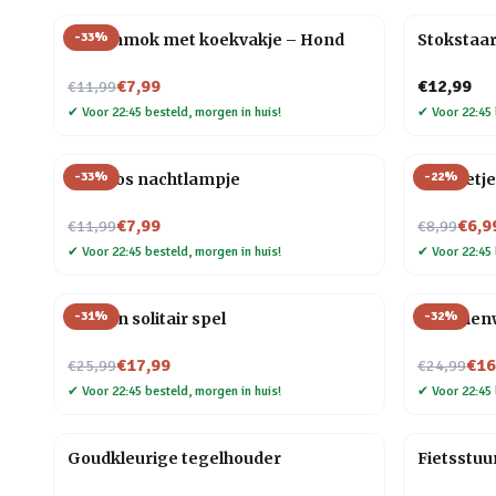
-
33
%
Dierenmok met koekvakje – Hond
Stokstaar
Nu voor
€7,99
€12,99
€11,99
✔
Voor 22:45 besteld, morgen in huis!
✔
Voor 22:45 
-
33
%
-
22
%
Mini vos nachtlampje
Mannetje
Nu voor
Nu voor
€7,99
€6,9
€11,99
€8,99
✔
Voor 22:45 besteld, morgen in huis!
✔
Voor 22:45 
-
31
%
-
32
%
Houten solitair spel
Bloemenwi
Nu voor
Nu voor
€17,99
€16
€25,99
€24,99
✔
Voor 22:45 besteld, morgen in huis!
✔
Voor 22:45 
Goudkleurige tegelhouder
Fietsstuu