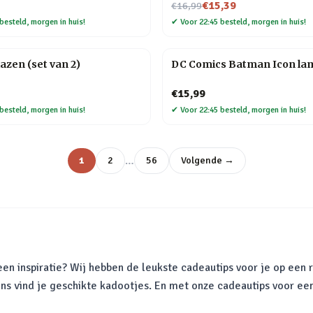
Nu voor
€15,39
€16,99
besteld, morgen in huis!
✔
Voor 22:45 besteld, morgen in huis!
lazen (set van 2)
DC Comics Batman Icon la
€15,99
besteld, morgen in huis!
✔
Voor 22:45 besteld, morgen in huis!
…
1
2
56
Volgende →
en inspiratie? Wij hebben de leukste cadeautips voor je op een r
ons vind je geschikte kadootjes. En met onze cadeautips voor ee