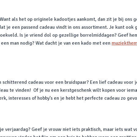
nt als het op originele kadootjes aankomt, dan zit je bij ons g
t je een passend cadeau vindt in ons assortiment. Je kunt ook g
zoekveld. Is je vriend dol op gezellige borrelmiddagen? Geef h
r een man nodig? Wat dacht je van een kado met een
muziekthe
chitterend cadeau voor een bruidspaar? Een lief cadeau voor je
eau te vinden! Of je nu een kerstgeschenk wilt kopen voor iema
werk, interesses of hobby’s en je hebt het perfecte cadeau zo gev
 je verjaardag? Geef je vrouw niet iets praktisch, maar iets wat 