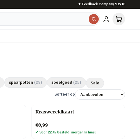
★
Feedback Company
9.2
/10
spaarpotten
(
28
)
speelgoed
(
25
)
Sale
Sorteer op
Kraswereldkaart
€8,99
✔
Voor 22:45 besteld, morgen in huis!