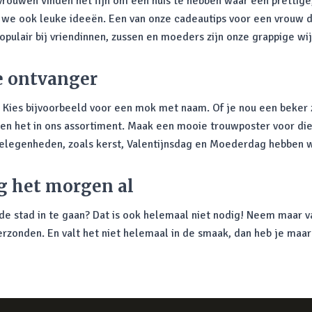
vrouwen vinden het fijn om een huis te hebben waar een prettige, 
 we ook leuke ideeën. Een van onze cadeautips voor een vrouw d
opulair bij vriendinnen, zussen en moeders zijn onze grappige wi
e ontvanger
. Kies bijvoorbeeld voor een mok met naam. Of je nou een beke
bben het in ons assortiment. Maak een mooie trouwposter voor die
 gelegenheden, zoals kerst, Valentijnsdag en Moederdag hebben
g het morgen al
e stad in te gaan? Dat is ook helemaal niet nodig! Neem maar va
erzonden. En valt het niet helemaal in de smaak, dan heb je maar