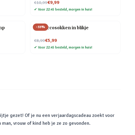
Nu voor
€9,99
€10,99
✔
Voor 22:45 besteld, morgen in huis!
-
33
%
mp
Proseccosokken in blikje
Nu voor
€5,99
€8,99
✔
Voor 22:45 besteld, morgen in huis!
ijtje gezet! Of je nu een verjaardagscadeau zoekt voor
n man, vrouw of kind heb je ze zo gevonden.