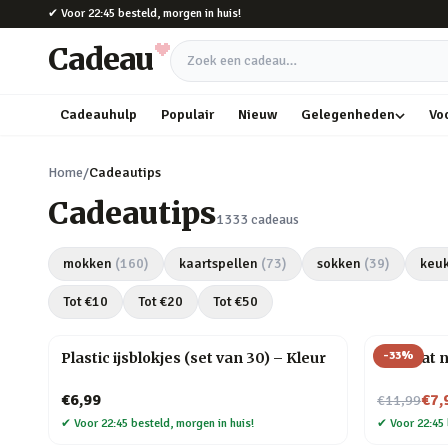
Naar hoofdinhoud
✔
Voor 22:45 besteld, morgen in huis!
Cadeau
Zoek een cadeau
Cadeauhulp
Populair
Nieuw
Gelegenheden
Vo
Home
/
Cadeautips
Cadeautips
1333
cadeaus
mokken
(
160
)
kaartspellen
(
73
)
sokken
(
39
)
keu
Tot €
10
Tot €
20
Tot €
50
-
33
%
Plastic ijsblokjes (set van 30) – Kleur
Mini kat 
Nu voor
€6,99
€7,
€11,99
✔
Voor 22:45 besteld, morgen in huis!
✔
Voor 22:45 