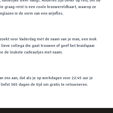
huiselijke sfeer hangt. Anderen zijn liever op reis, om de
ie graag reist is een coole kraswereldkaart, waarop ze
jnglazen in de vorm van een wijnfles.
r zoekt voor Vaderdag met de naam van je man, een mok
 lieve collega die gaat trouwen of geef het bruidspaar
 we de leukste cadeautjes met naam.
n ons aan, dat als je op werkdagen voor 22:45 uur je
 liefst 365 dagen de tijd om gratis te retourneren.