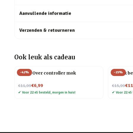
Aanvullende informatie
Verzenden & retourneren
Ook leuk als cadeau
-
42
%
-
25
%
Game Over controller mok
Mok Ik be
Nu voor
Nu voor
€6,99
€11
€11,99
€15,99
✔
Voor 22:45 besteld, morgen in huis!
✔
Voor 22:45 