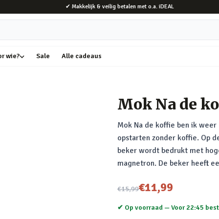
✔ Makkelijk & veilig betalen met o.a. iDEAL
or wie?
Sale
Alle cadeaus
Mok Na de kof
Mok Na de koffie ben ik weer 
opstarten zonder koffie. Op d
beker wordt bedrukt met hoge 
magnetron. De beker heeft een
Nu voor
€11,99
€15,99
✔ Op voorraad —
Voor 22:45 best