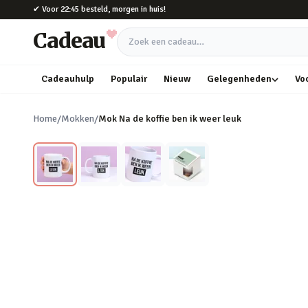
Naar hoofdinhoud
✔
Voor 22:45 besteld, morgen in huis!
Cadeau
Zoek een cadeau
Cadeauhulp
Populair
Nieuw
Gelegenheden
Vo
Home
/
Mokken
/
Mok Na de koffie ben ik weer leuk