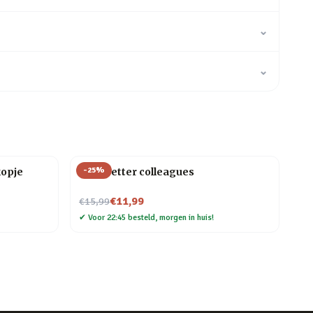
⌄
⌄
-
25
%
kopje
Mok Better colleagues
Nu voor
€11,99
€15,99
✔
Voor 22:45 besteld, morgen in huis!