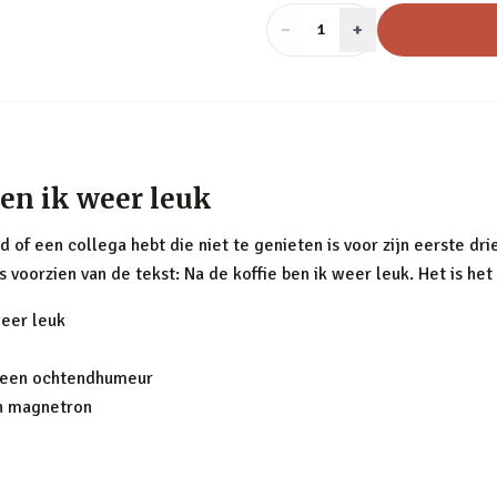
−
Aantal
+
:
1
ben ik weer leuk
d of een collega hebt die niet te genieten is voor zijn eerste dri
s voorzien van de tekst: Na de koffie ben ik weer leuk. Het is he
weer leuk
t een ochtendhumeur
en magnetron