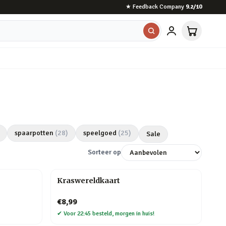
★
Feedback Company
9.2
/10
spaarpotten
(
28
)
speelgoed
(
25
)
Sale
Sorteer op
Kraswereldkaart
€8,99
✔
Voor 22:45 besteld, morgen in huis!