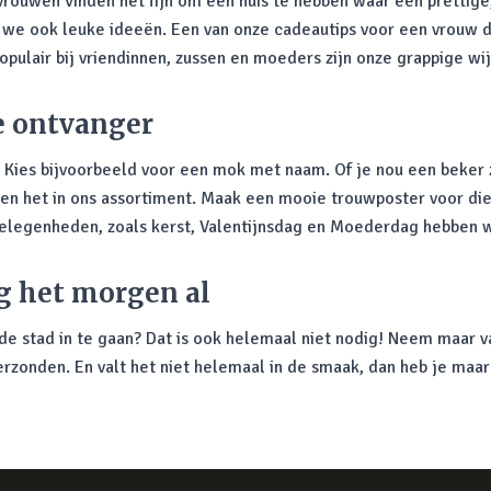
vrouwen vinden het fijn om een huis te hebben waar een prettige, 
 we ook leuke ideeën. Een van onze cadeautips voor een vrouw d
opulair bij vriendinnen, zussen en moeders zijn onze grappige wi
e ontvanger
. Kies bijvoorbeeld voor een mok met naam. Of je nou een beke
bben het in ons assortiment. Maak een mooie trouwposter voor die
 gelegenheden, zoals kerst, Valentijnsdag en Moederdag hebben
g het morgen al
e stad in te gaan? Dat is ook helemaal niet nodig! Neem maar va
erzonden. En valt het niet helemaal in de smaak, dan heb je maar