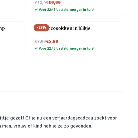
Nu voor
€9,99
€10,99
✔
Voor 22:45 besteld, morgen in huis!
-
33
%
mp
Proseccosokken in blikje
Nu voor
€5,99
€8,99
✔
Voor 22:45 besteld, morgen in huis!
ijtje gezet! Of je nu een verjaardagscadeau zoekt voor
n man, vrouw of kind heb je ze zo gevonden.