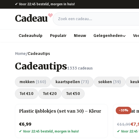
Naar hoofdinhoud
✔
Voor 22:45 besteld, morgen in huis!
Cadeau
Zoek een cadeau
Cadeauhulp
Populair
Nieuw
Gelegenheden
Vo
Home
/
Cadeautips
Cadeautips
1333
cadeaus
mokken
(
160
)
kaartspellen
(
73
)
sokken
(
39
)
keu
Tot €
10
Tot €
20
Tot €
50
-
33
%
Plastic ijsblokjes (set van 30) – Kleur
Mini kat 
Nu voor
€6,99
€7,
€11,99
✔
Voor 22:45 besteld, morgen in huis!
✔
Voor 22:45 