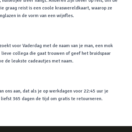
huiselijke sfeer hangt. Anderen zijn liever op reis, om de
ie graag reist is een coole kraswereldkaart, waarop ze
jnglazen in de vorm van een wijnfles.
r zoekt voor Vaderdag met de naam van je man, een mok
 lieve collega die gaat trouwen of geef het bruidspaar
 we de leukste cadeautjes met naam.
n ons aan, dat als je op werkdagen voor 22:45 uur je
 liefst 365 dagen de tijd om gratis te retourneren.