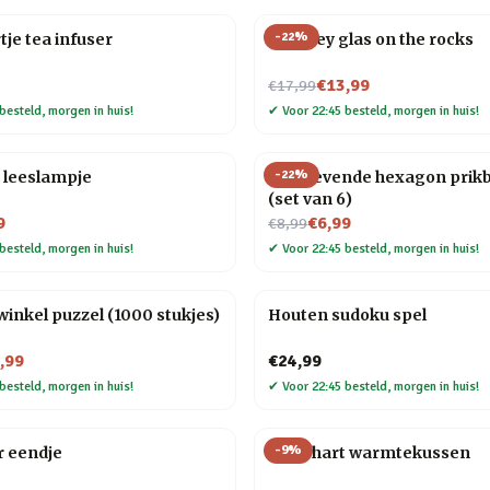
-
22
%
tje tea infuser
Whiskey glas on the rocks
Nu voor
€13,99
€17,99
besteld, morgen in huis!
✔
Voor 22:45 besteld, morgen in huis!
-
22
%
 leeslampje
Zelfklevende hexagon prik
(set van 6)
Nu voor
9
€6,99
€8,99
besteld, morgen in huis!
✔
Voor 22:45 besteld, morgen in huis!
nkel puzzel (1000 stukjes)
Houten sudoku spel
,99
€24,99
besteld, morgen in huis!
✔
Voor 22:45 besteld, morgen in huis!
-
9
%
r eendje
Rood hart warmtekussen