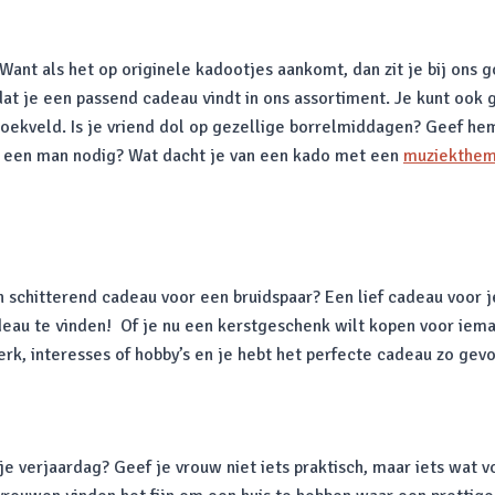
nt als het op originele kadootjes aankomt, dan zit je bij ons g
t je een passend cadeau vindt in ons assortiment. Je kunt ook g
zoekveld. Is je vriend dol op gezellige borrelmiddagen? Geef h
r een man nodig? Wat dacht je van een kado met een
muziekthe
chitterend cadeau voor een bruidspaar? Een lief cadeau voor je
eau te vinden! Of je nu een kerstgeschenk wilt kopen voor iema
werk, interesses of hobby’s en je hebt het perfecte cadeau zo gev
 je verjaardag? Geef je vrouw niet iets praktisch, maar iets wat 