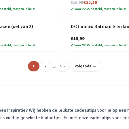
Nu voor
€15,39
€16,99
besteld, morgen in huis!
✔
Voor 22:45 besteld, morgen in huis!
lazen (set van 2)
DC Comics Batman Icon la
€15,99
besteld, morgen in huis!
✔
Voor 22:45 besteld, morgen in huis!
…
1
2
56
Volgende →
en inspiratie? Wij hebben de leukste cadeautips voor je op een r
ons vind je geschikte kadootjes. En met onze cadeautips voor ee