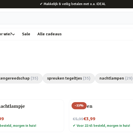
✔ Makkelijk & veilig betalen met o.a. iDEAL
or wie?
Sale
Alle cadeaus
kengereedschap
(
35
)
spreuken tegeltjes
(
35
)
nachtlampen
(
29
)
-
33
%
nachtlampje
Veer pen
Nu voor
99
€3,99
€5,99
besteld, morgen in huis!
✔
Voor 22:45 besteld, morgen in huis!