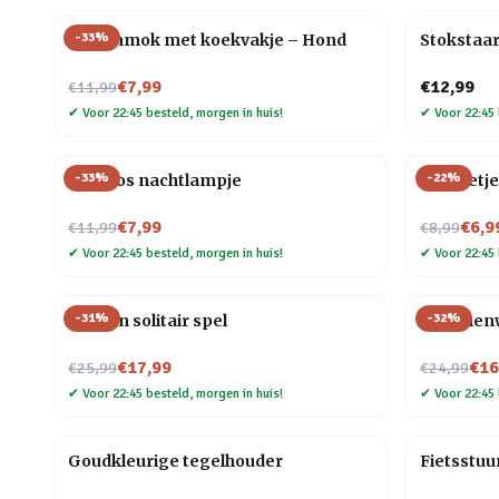
-
33
%
Dierenmok met koekvakje – Hond
Stokstaar
Nu voor
€7,99
€12,99
€11,99
✔
Voor 22:45 besteld, morgen in huis!
✔
Voor 22:45 
-
33
%
-
22
%
Mini vos nachtlampje
Mannetje
Nu voor
Nu voor
€7,99
€6,9
€11,99
€8,99
✔
Voor 22:45 besteld, morgen in huis!
✔
Voor 22:45 
-
31
%
-
32
%
Houten solitair spel
Bloemenwi
Nu voor
Nu voor
€17,99
€16
€25,99
€24,99
✔
Voor 22:45 besteld, morgen in huis!
✔
Voor 22:45 
Goudkleurige tegelhouder
Fietsstuu