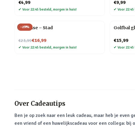
€4,99
€9,99
✔
Voor 22:45 besteld, morgen in huis!
✔
Voor 22:45 
-
29
%
Flip Vase – Stad
Golfbal g
Nu voor
€16,99
€15,99
€23,99
✔
Voor 22:45 besteld, morgen in huis!
✔
Voor 22:45 
Over
Cadeautips
Ben je op zoek naar een leuk cadeau, maar heb je even ge
een vriend of een huwelijkscadeau voor een collega: bij 