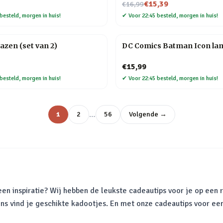
Nu voor
€15,39
€16,99
besteld, morgen in huis!
✔
Voor 22:45 besteld, morgen in huis!
lazen (set van 2)
DC Comics Batman Icon la
€15,99
besteld, morgen in huis!
✔
Voor 22:45 besteld, morgen in huis!
…
1
2
56
Volgende →
en inspiratie? Wij hebben de leukste cadeautips voor je op een r
ons vind je geschikte kadootjes. En met onze cadeautips voor ee