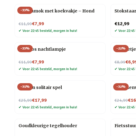
-
33
%
Dierenmok met koekvakje – Hond
Stokstaar
Nu voor
€7,99
€12,99
€11,99
✔
Voor 22:45 besteld, morgen in huis!
✔
Voor 22:45 
-
33
%
-
22
%
Mini vos nachtlampje
Mannetje
Nu voor
Nu voor
€7,99
€6,9
€11,99
€8,99
✔
Voor 22:45 besteld, morgen in huis!
✔
Voor 22:45 
-
31
%
-
32
%
Houten solitair spel
Bloemenwi
Nu voor
Nu voor
€17,99
€16
€25,99
€24,99
✔
Voor 22:45 besteld, morgen in huis!
✔
Voor 22:45 
Goudkleurige tegelhouder
Fietsstuu