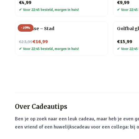
€4,99
€9,99
✔
Voor 22:45 besteld, morgen in huis!
✔
Voor 22:45 
-
29
%
Flip Vase – Stad
Golfbal g
Nu voor
€16,99
€15,99
€23,99
✔
Voor 22:45 besteld, morgen in huis!
✔
Voor 22:45 
Over
Cadeautips
Ben je op zoek naar een leuk cadeau, maar heb je even ge
een vriend of een huwelijkscadeau voor een collega: bij 