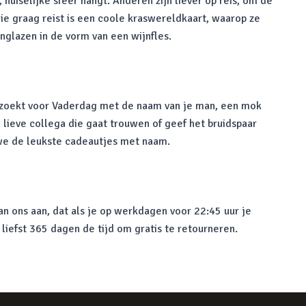
huiselijke sfeer hangt. Anderen zijn liever op reis, om de
ie graag reist is een coole kraswereldkaart, waarop ze
jnglazen in de vorm van een wijnfles.
r zoekt voor Vaderdag met de naam van je man, een mok
 lieve collega die gaat trouwen of geef het bruidspaar
 we de leukste cadeautjes met naam.
n ons aan, dat als je op werkdagen voor 22:45 uur je
 liefst 365 dagen de tijd om gratis te retourneren.