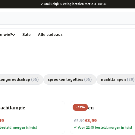
✔ Makkelijk & veilig betalen met o.a. iDEAL
or wie?
Sale
Alle cadeaus
kengereedschap
(
35
)
spreuken tegeltjes
(
35
)
nachtlampen
(
29
)
-
33
%
nachtlampje
Veer pen
Nu voor
99
€3,99
€5,99
besteld, morgen in huis!
✔
Voor 22:45 besteld, morgen in huis!