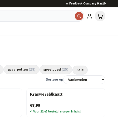
★
Feedback Company
9.2
/10
spaarpotten
(
28
)
speelgoed
(
25
)
Sale
Sorteer op
Kraswereldkaart
€8,99
✔
Voor 22:45 besteld, morgen in huis!