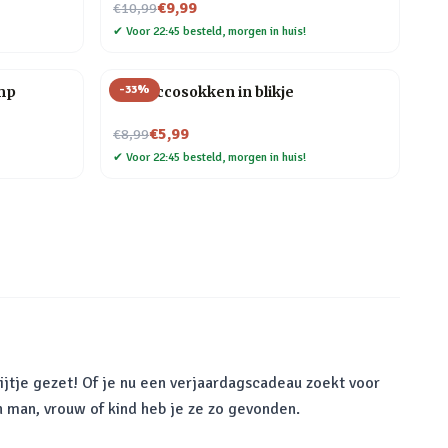
Nu voor
€9,99
€10,99
✔
Voor 22:45 besteld, morgen in huis!
-
33
%
mp
Proseccosokken in blikje
Nu voor
€5,99
€8,99
✔
Voor 22:45 besteld, morgen in huis!
ijtje gezet! Of je nu een verjaardagscadeau zoekt voor
n man, vrouw of kind heb je ze zo gevonden.