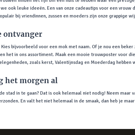
vrouwen vinden het fijn om een huis te hebben waar een prettige, 
 we ook leuke ideeën. Een van onze cadeautips voor een vrouw d
opulair bij vriendinnen, zussen en moeders zijn onze grappige wi
e ontvanger
. Kies bijvoorbeeld voor een mok met naam. Of je nou een beke
bben het in ons assortiment. Maak een mooie trouwposter voor die
 gelegenheden, zoals kerst, Valentijnsdag en Moederdag hebben
g het morgen al
e stad in te gaan? Dat is ook helemaal niet nodig! Neem maar va
erzonden. En valt het niet helemaal in de smaak, dan heb je maar