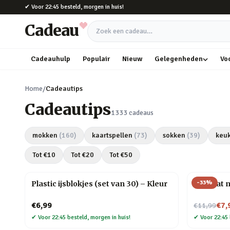
Naar hoofdinhoud
✔
Voor 22:45 besteld, morgen in huis!
Cadeau
Zoek een cadeau
Cadeauhulp
Populair
Nieuw
Gelegenheden
Vo
Home
/
Cadeautips
Cadeautips
1333
cadeaus
mokken
(
160
)
kaartspellen
(
73
)
sokken
(
39
)
keu
Tot €
10
Tot €
20
Tot €
50
-
33
%
Plastic ijsblokjes (set van 30) – Kleur
Mini kat 
Nu voor
€6,99
€7,
€11,99
✔
Voor 22:45 besteld, morgen in huis!
✔
Voor 22:45 