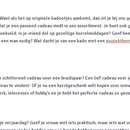
nt als het op originele kadootjes aankomt, dan zit je bij ons g
t je een passend cadeau vindt in ons assortiment. Je kunt ook g
zoekveld. Is je vriend dol op gezellige borrelmiddagen? Geef h
r een man nodig? Wat dacht je van een kado met een
muziekthe
chitterend cadeau voor een bruidspaar? Een lief cadeau voor je
eau te vinden! Of je nu een kerstgeschenk wilt kopen voor iema
werk, interesses of hobby’s en je hebt het perfecte cadeau zo gev
 je verjaardag? Geef je vrouw niet iets praktisch, maar iets wat 