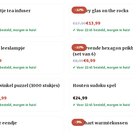
-
22
%
tje tea infuser
Whiskey glas on the rocks
Nu voor
€13,99
€17,99
besteld, morgen in huis!
✔
Voor 22:45 besteld, morgen in huis!
-
22
%
 leeslampje
Zelfklevende hexagon prik
(set van 6)
Nu voor
9
€6,99
€8,99
besteld, morgen in huis!
✔
Voor 22:45 besteld, morgen in huis!
nkel puzzel (1000 stukjes)
Houten sudoku spel
,99
€24,99
besteld, morgen in huis!
✔
Voor 22:45 besteld, morgen in huis!
-
9
%
r eendje
Rood hart warmtekussen