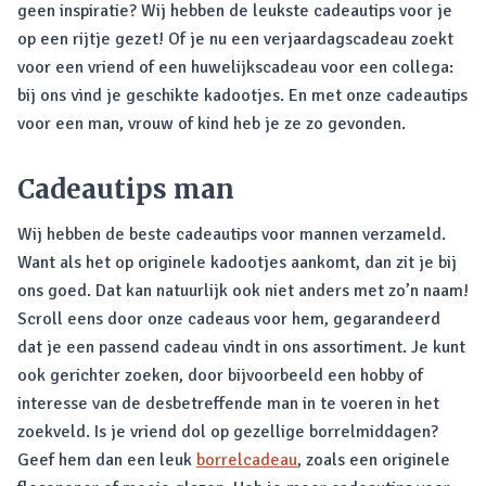
geen inspiratie? Wij hebben de leukste cadeautips voor je
op een rijtje gezet! Of je nu een verjaardagscadeau zoekt
voor een vriend of een huwelijkscadeau voor een collega:
bij ons vind je geschikte kadootjes. En met onze cadeautips
voor een man, vrouw of kind heb je ze zo gevonden.
Cadeautips man
Wij hebben de beste cadeautips voor mannen verzameld.
Want als het op originele kadootjes aankomt, dan zit je bij
ons goed. Dat kan natuurlijk ook niet anders met zo’n naam!
Scroll eens door onze cadeaus voor hem, gegarandeerd
dat je een passend cadeau vindt in ons assortiment. Je kunt
ook gerichter zoeken, door bijvoorbeeld een hobby of
interesse van de desbetreffende man in te voeren in het
zoekveld. Is je vriend dol op gezellige borrelmiddagen?
Geef hem dan een leuk
borrelcadeau
, zoals een originele