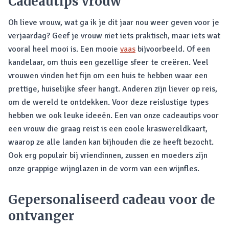
Cadeautips vrouw
Oh lieve vrouw, wat ga ik je dit jaar nou weer geven voor je
verjaardag? Geef je vrouw niet iets praktisch, maar iets wat
vooral heel mooi is. Een mooie
vaas
bijvoorbeeld. Of een
kandelaar, om thuis een gezellige sfeer te creëren. Veel
vrouwen vinden het fijn om een huis te hebben waar een
prettige, huiselijke sfeer hangt. Anderen zijn liever op reis,
om de wereld te ontdekken. Voor deze reislustige types
hebben we ook leuke ideeën. Een van onze cadeautips voor
een vrouw die graag reist is een coole kraswereldkaart,
waarop ze alle landen kan bijhouden die ze heeft bezocht.
Ook erg populair bij vriendinnen, zussen en moeders zijn
onze grappige wijnglazen in de vorm van een wijnfles.
Gepersonaliseerd cadeau voor de
ontvanger