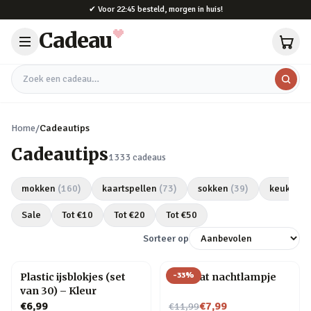
Naar hoofdinhoud
✔
Voor 22:45 besteld, morgen in huis!
Cadeau
Zoek een cadeau
Home
/
Cadeautips
Cadeautips
1333
cadeaus
mokken
(
160
)
kaartspellen
(
73
)
sokken
(
39
)
keukeng
Sale
Tot €
10
Tot €
20
Tot €
50
Sorteer op
-
33
%
Plastic ijsblokjes (set
Mini kat nachtlampje
van 30) – Kleur
Nu voor
€6,99
€7,99
€11,99