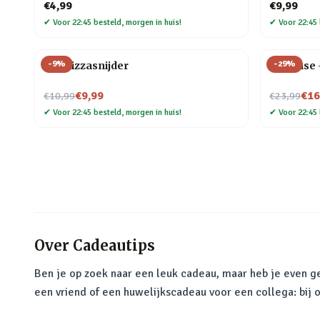
€4,99
€9,99
✔
Voor 22:45 besteld, morgen in huis!
✔
Voor 22:45 
-
9
%
-
29
%
Kat Pizzasnijder
Flip Vase
Nu voor
Nu voor
€9,99
€16
€10,99
€23,99
✔
Voor 22:45 besteld, morgen in huis!
✔
Voor 22:45 
Over
Cadeautips
Ben je op zoek naar een leuk cadeau, maar heb je even ge
een vriend of een huwelijkscadeau voor een collega: bij 