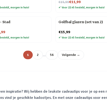
Nu voor
€11,99
€15,99
besteld, morgen in huis!
✔
Voor 22:45 besteld, morgen in huis!
 – Stad
Golfbal glazen (set van 2)
,99
€15,99
besteld, morgen in huis!
✔
Voor 22:45 besteld, morgen in huis!
…
1
2
56
Volgende →
en inspiratie? Wij hebben de leukste cadeautips voor je op een r
ons vind je geschikte kadootjes. En met onze cadeautips voor ee