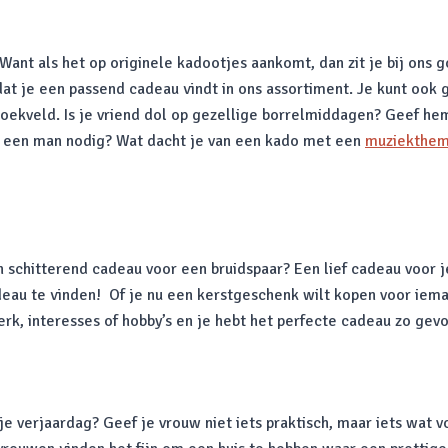
nt als het op originele kadootjes aankomt, dan zit je bij ons g
t je een passend cadeau vindt in ons assortiment. Je kunt ook g
zoekveld. Is je vriend dol op gezellige borrelmiddagen? Geef h
r een man nodig? Wat dacht je van een kado met een
muziekthe
chitterend cadeau voor een bruidspaar? Een lief cadeau voor je
eau te vinden! Of je nu een kerstgeschenk wilt kopen voor iema
werk, interesses of hobby’s en je hebt het perfecte cadeau zo gev
 je verjaardag? Geef je vrouw niet iets praktisch, maar iets wat 