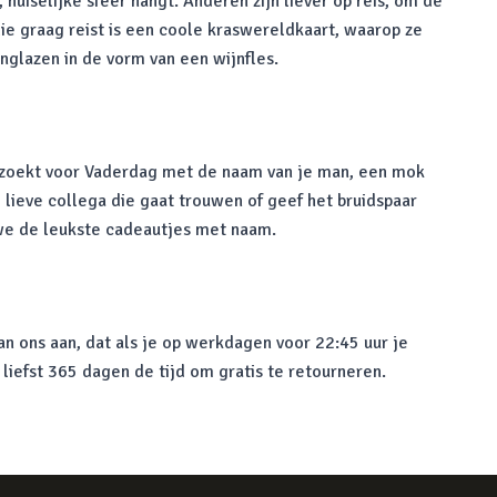
huiselijke sfeer hangt. Anderen zijn liever op reis, om de
ie graag reist is een coole kraswereldkaart, waarop ze
jnglazen in de vorm van een wijnfles.
r zoekt voor Vaderdag met de naam van je man, een mok
 lieve collega die gaat trouwen of geef het bruidspaar
 we de leukste cadeautjes met naam.
n ons aan, dat als je op werkdagen voor 22:45 uur je
 liefst 365 dagen de tijd om gratis te retourneren.