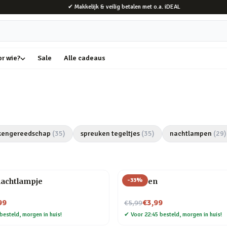
✔ Makkelijk & veilig betalen met o.a. iDEAL
or wie?
Sale
Alle cadeaus
kengereedschap
(
35
)
spreuken tegeltjes
(
35
)
nachtlampen
(
29
)
-
33
%
nachtlampje
Veer pen
Nu voor
99
€3,99
€5,99
besteld, morgen in huis!
✔
Voor 22:45 besteld, morgen in huis!