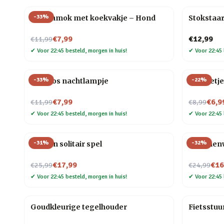
-
33
%
Dierenmok met koekvakje – Hond
Stokstaar
Nu voor
€7,99
€12,99
€11,99
✔
Voor 22:45 besteld, morgen in huis!
✔
Voor 22:45 
-
33
%
-
22
%
Mini vos nachtlampje
Mannetje
Nu voor
Nu voor
€7,99
€6,9
€11,99
€8,99
✔
Voor 22:45 besteld, morgen in huis!
✔
Voor 22:45 
-
31
%
-
32
%
Houten solitair spel
Bloemenwi
Nu voor
Nu voor
€17,99
€16
€25,99
€24,99
✔
Voor 22:45 besteld, morgen in huis!
✔
Voor 22:45 
Goudkleurige tegelhouder
Fietsstuu