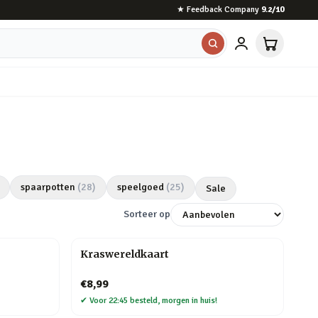
★
Feedback Company
9.2
/10
spaarpotten
(
28
)
speelgoed
(
25
)
Sale
Sorteer op
Kraswereldkaart
€8,99
✔
Voor 22:45 besteld, morgen in huis!