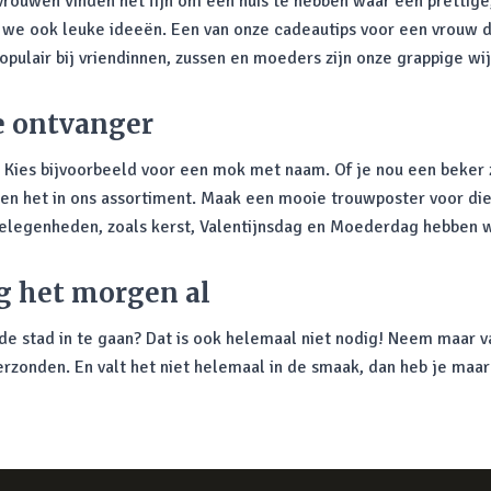
vrouwen vinden het fijn om een huis te hebben waar een prettige, 
 we ook leuke ideeën. Een van onze cadeautips voor een vrouw d
opulair bij vriendinnen, zussen en moeders zijn onze grappige wi
e ontvanger
. Kies bijvoorbeeld voor een mok met naam. Of je nou een beke
bben het in ons assortiment. Maak een mooie trouwposter voor die
 gelegenheden, zoals kerst, Valentijnsdag en Moederdag hebben
g het morgen al
e stad in te gaan? Dat is ook helemaal niet nodig! Neem maar va
erzonden. En valt het niet helemaal in de smaak, dan heb je maar