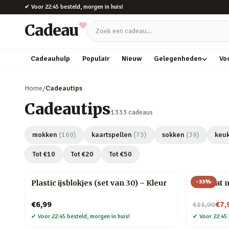
Naar hoofdinhoud
✔
Voor 22:45 besteld, morgen in huis!
Cadeau
Zoek een cadeau
Cadeauhulp
Populair
Nieuw
Gelegenheden
Vo
Home
/
Cadeautips
Cadeautips
1333
cadeaus
mokken
(
160
)
kaartspellen
(
73
)
sokken
(
39
)
keu
Tot €
10
Tot €
20
Tot €
50
-
33
%
Plastic ijsblokjes (set van 30) – Kleur
Mini kat 
Nu voor
€6,99
€7,
€11,99
✔
Voor 22:45 besteld, morgen in huis!
✔
Voor 22:45 