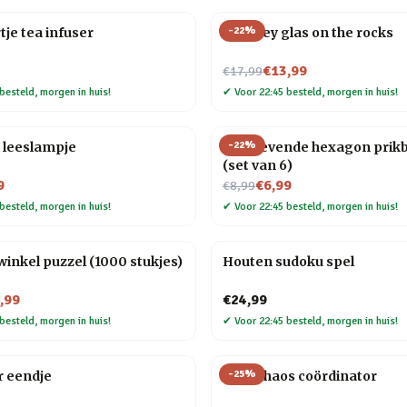
-
22
%
tje tea infuser
Whiskey glas on the rocks
Nu voor
€13,99
€17,99
besteld, morgen in huis!
✔
Voor 22:45 besteld, morgen in huis!
-
22
%
 leeslampje
Zelfklevende hexagon prik
(set van 6)
Nu voor
9
€6,99
€8,99
besteld, morgen in huis!
✔
Voor 22:45 besteld, morgen in huis!
nkel puzzel (1000 stukjes)
Houten sudoku spel
,99
€24,99
besteld, morgen in huis!
✔
Voor 22:45 besteld, morgen in huis!
-
25
%
r eendje
Mok Chaos coördinator