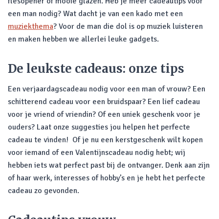
flesopener of mooie glazen. Heb je meer cadeautips voor
een man nodig? Wat dacht je van een kado met een
muziekthema
? Voor de man die dol is op muziek luisteren
en maken hebben we allerlei leuke gadgets.
De leukste cadeaus: onze tips
Een verjaardagscadeau nodig voor een man of vrouw? Een
schitterend cadeau voor een bruidspaar? Een lief cadeau
voor je vriend of vriendin? Of een uniek geschenk voor je
ouders? Laat onze suggesties jou helpen het perfecte
cadeau te vinden! Of je nu een kerstgeschenk wilt kopen
voor iemand of een Valentijnscadeau nodig hebt; wij
hebben iets wat perfect past bij de ontvanger. Denk aan zijn
of haar werk, interesses of hobby’s en je hebt het perfecte
cadeau zo gevonden.