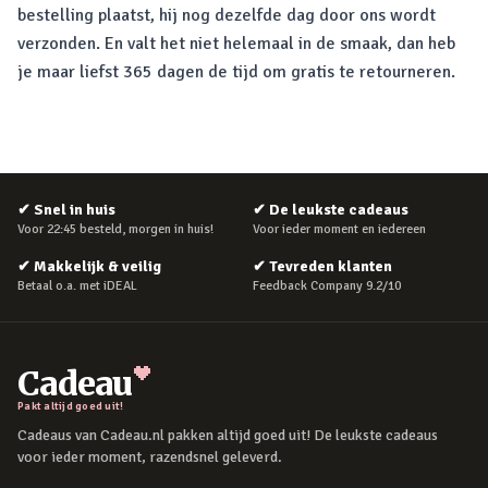
bestelling plaatst, hij nog dezelfde dag door ons wordt
verzonden. En valt het niet helemaal in de smaak, dan heb
je maar liefst 365 dagen de tijd om gratis te retourneren.
✔
Snel in huis
✔
De leukste cadeaus
Voor 22:45 besteld, morgen in huis!
Voor ieder moment en iedereen
✔
Makkelijk & veilig
✔
Tevreden klanten
Betaal o.a. met iDEAL
Feedback Company 9.2/10
Cadeau
Pakt altijd goed uit!
Cadeaus van Cadeau.nl pakken altijd goed uit! De leukste cadeaus
voor ieder moment, razendsnel geleverd.