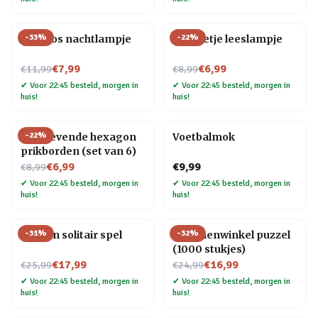
-
33
%
-
22
%
Mini vos nachtlampje
Mannetje leeslampje
Nu voor
Nu voor
€7,99
€6,99
€11,99
€8,99
✔
Voor 22:45 besteld, morgen in
✔
Voor 22:45 besteld, morgen in
huis!
huis!
-
22
%
Zelfklevende hexagon
Voetbalmok
prikborden (set van 6)
Nu voor
€6,99
€9,99
€8,99
✔
Voor 22:45 besteld, morgen in
✔
Voor 22:45 besteld, morgen in
huis!
huis!
-
31
%
-
32
%
Houten solitair spel
Bloemenwinkel puzzel
(1000 stukjes)
Nu voor
Nu voor
€17,99
€16,99
€25,99
€24,99
✔
Voor 22:45 besteld, morgen in
✔
Voor 22:45 besteld, morgen in
huis!
huis!