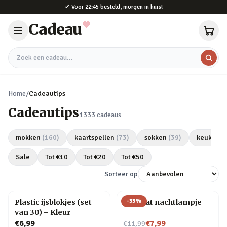
Naar hoofdinhoud
✔
Voor 22:45 besteld, morgen in huis!
Cadeau
Zoek een cadeau
Home
/
Cadeautips
Cadeautips
1333
cadeaus
mokken
(
160
)
kaartspellen
(
73
)
sokken
(
39
)
keukeng
Sale
Tot €
10
Tot €
20
Tot €
50
Sorteer op
-
33
%
Plastic ijsblokjes (set
Mini kat nachtlampje
van 30) – Kleur
Nu voor
€6,99
€7,99
€11,99