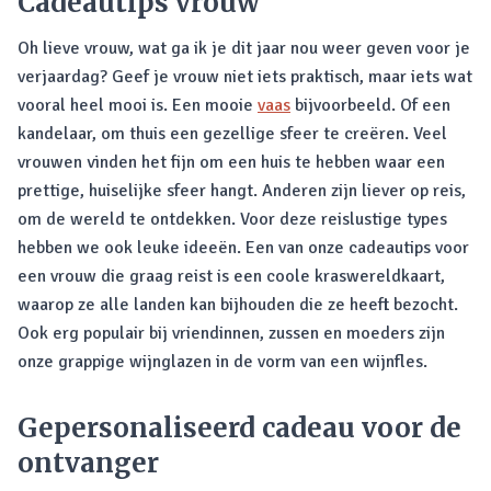
Cadeautips vrouw
Oh lieve vrouw, wat ga ik je dit jaar nou weer geven voor je
verjaardag? Geef je vrouw niet iets praktisch, maar iets wat
vooral heel mooi is. Een mooie
vaas
bijvoorbeeld. Of een
kandelaar, om thuis een gezellige sfeer te creëren. Veel
vrouwen vinden het fijn om een huis te hebben waar een
prettige, huiselijke sfeer hangt. Anderen zijn liever op reis,
om de wereld te ontdekken. Voor deze reislustige types
hebben we ook leuke ideeën. Een van onze cadeautips voor
een vrouw die graag reist is een coole kraswereldkaart,
waarop ze alle landen kan bijhouden die ze heeft bezocht.
Ook erg populair bij vriendinnen, zussen en moeders zijn
onze grappige wijnglazen in de vorm van een wijnfles.
Gepersonaliseerd cadeau voor de
ontvanger