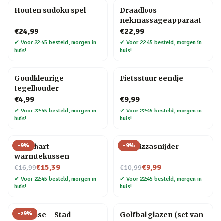
Houten sudoku spel
Draadloos
nekmassageapparaat
€24,99
€22,99
✔
Voor 22:45 besteld, morgen in
✔
Voor 22:45 besteld, morgen in
huis!
huis!
Goudkleurige
Fietsstuur eendje
tegelhouder
€4,99
€9,99
✔
Voor 22:45 besteld, morgen in
✔
Voor 22:45 besteld, morgen in
huis!
huis!
-
9
%
-
9
%
Rood hart
Kat Pizzasnijder
warmtekussen
Nu voor
Nu voor
€15,39
€9,99
€16,99
€10,99
✔
Voor 22:45 besteld, morgen in
✔
Voor 22:45 besteld, morgen in
huis!
huis!
-
29
%
Flip Vase – Stad
Golfbal glazen (set van