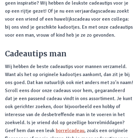
geen inspiratie? Wij hebben de leukste cadeautips voor je
op een rijtje gezet! Of je nu een verjaardagscadeau zoekt
voor een vriend of een huwelijkscadeau voor een collega:
bij ons vind je geschikte kadootjes. En met onze cadeautips
voor een man, vrouw of kind heb je ze zo gevonden.
Cadeautips man
Wij hebben de beste cadeautips voor mannen verzameld.
Want als het op originele kadootjes aankomt, dan zit je bij
ons goed. Dat kan natuurlijk ook niet anders met zo’n naam!
Scroll eens door onze cadeaus voor hem, gegarandeerd
dat je een passend cadeau vindt in ons assortiment. Je kunt
ook gerichter zoeken, door bijvoorbeeld een hobby of
interesse van de desbetreffende man in te voeren in het
zoekveld. Is je vriend dol op gezellige borrelmiddagen?
Geef hem dan een leuk
borrelcadeau
, zoals een originele