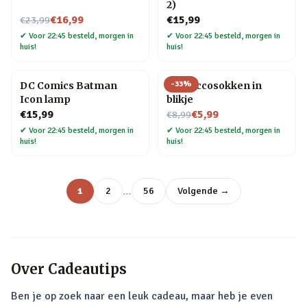
2)
Nu voor
€16,99
€15,99
€23,99
✔
Voor 22:45 besteld, morgen in
✔
Voor 22:45 besteld, morgen in
huis!
huis!
-
33
%
DC Comics Batman
Proseccosokken in
Icon lamp
blikje
Nu voor
€15,99
€5,99
€8,99
✔
Voor 22:45 besteld, morgen in
✔
Voor 22:45 besteld, morgen in
huis!
huis!
…
1
2
56
Volgende →
Over
Cadeautips
Ben je op zoek naar een leuk cadeau, maar heb je even