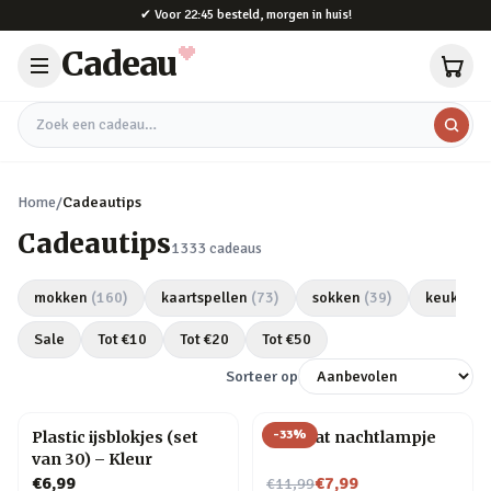
Naar hoofdinhoud
✔
Voor 22:45 besteld, morgen in huis!
Cadeau
Zoek een cadeau
Home
/
Cadeautips
Cadeautips
1333
cadeaus
mokken
(
160
)
kaartspellen
(
73
)
sokken
(
39
)
keukeng
Sale
Tot €
10
Tot €
20
Tot €
50
Sorteer op
-
33
%
Plastic ijsblokjes (set
Mini kat nachtlampje
van 30) – Kleur
Nu voor
€6,99
€7,99
€11,99