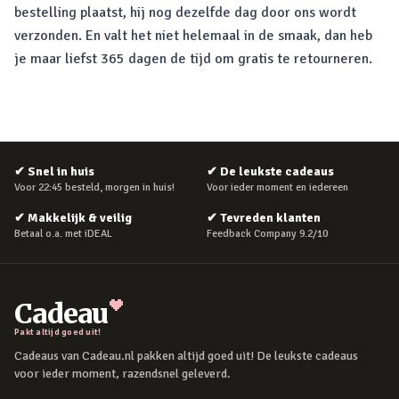
bestelling plaatst, hij nog dezelfde dag door ons wordt
verzonden. En valt het niet helemaal in de smaak, dan heb
je maar liefst 365 dagen de tijd om gratis te retourneren.
✔
Snel in huis
✔
De leukste cadeaus
Voor 22:45 besteld, morgen in huis!
Voor ieder moment en iedereen
✔
Makkelijk & veilig
✔
Tevreden klanten
Betaal o.a. met iDEAL
Feedback Company 9.2/10
Cadeau
Pakt altijd goed uit!
Cadeaus van Cadeau.nl pakken altijd goed uit! De leukste cadeaus
voor ieder moment, razendsnel geleverd.