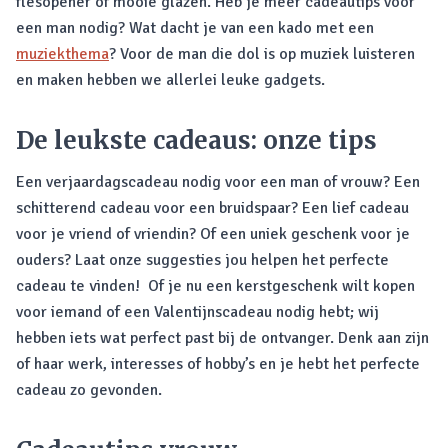
flesopener of mooie glazen. Heb je meer cadeautips voor
een man nodig? Wat dacht je van een kado met een
muziekthema
? Voor de man die dol is op muziek luisteren
en maken hebben we allerlei leuke gadgets.
De leukste cadeaus: onze tips
Een verjaardagscadeau nodig voor een man of vrouw? Een
schitterend cadeau voor een bruidspaar? Een lief cadeau
voor je vriend of vriendin? Of een uniek geschenk voor je
ouders? Laat onze suggesties jou helpen het perfecte
cadeau te vinden! Of je nu een kerstgeschenk wilt kopen
voor iemand of een Valentijnscadeau nodig hebt; wij
hebben iets wat perfect past bij de ontvanger. Denk aan zijn
of haar werk, interesses of hobby’s en je hebt het perfecte
cadeau zo gevonden.