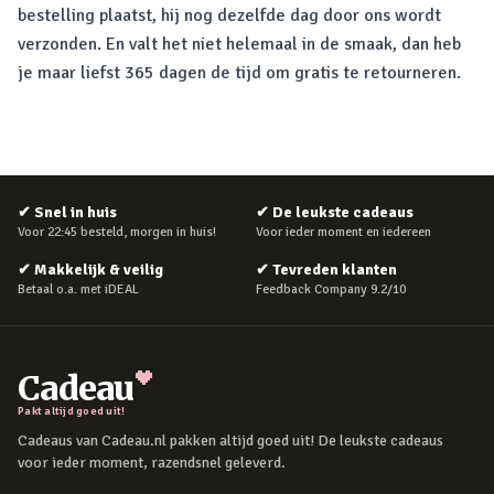
bestelling plaatst, hij nog dezelfde dag door ons wordt
verzonden. En valt het niet helemaal in de smaak, dan heb
je maar liefst 365 dagen de tijd om gratis te retourneren.
✔
Snel in huis
✔
De leukste cadeaus
Voor 22:45 besteld, morgen in huis!
Voor ieder moment en iedereen
✔
Makkelijk & veilig
✔
Tevreden klanten
Betaal o.a. met iDEAL
Feedback Company 9.2/10
Cadeau
Pakt altijd goed uit!
Cadeaus van Cadeau.nl pakken altijd goed uit! De leukste cadeaus
voor ieder moment, razendsnel geleverd.