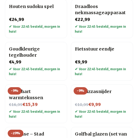
Houten sudoku spel
Draadloos
nekmassageapparaat
€24,99
€22,99
✔
Voor 22:45 besteld, morgen in
✔
Voor 22:45 besteld, morgen in
huis!
huis!
Goudkleurige
Fietsstuur eendje
tegelhouder
€4,99
€9,99
✔
Voor 22:45 besteld, morgen in
✔
Voor 22:45 besteld, morgen in
huis!
huis!
-
9
%
-
9
%
Rood hart
Kat Pizzasnijder
warmtekussen
Nu voor
Nu voor
€15,39
€9,99
€16,99
€10,99
✔
Voor 22:45 besteld, morgen in
✔
Voor 22:45 besteld, morgen in
huis!
huis!
-
29
%
Flip Vase – Stad
Golfbal glazen (set van