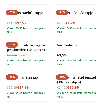
-
33
%
-
22
%
Mini vos nachtlampje
Mannetje leeslampje
Nu voor
Nu voor
€7,99
€6,99
€11,99
€8,99
✔
Voor 22:45 besteld, morgen in
✔
Voor 22:45 besteld, morgen in
huis!
huis!
-
22
%
Zelfklevende hexagon
Voetbalmok
prikborden (set van 6)
Nu voor
€6,99
€9,99
€8,99
✔
Voor 22:45 besteld, morgen in
✔
Voor 22:45 besteld, morgen in
huis!
huis!
-
31
%
-
32
%
Houten solitair spel
Bloemenwinkel puzzel
(1000 stukjes)
Nu voor
Nu voor
€17,99
€16,99
€25,99
€24,99
✔
Voor 22:45 besteld, morgen in
✔
Voor 22:45 besteld, morgen in
huis!
huis!