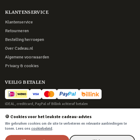
KLANTENSERVICE
Klantenservice
Retourneren
Bestelling herroepen
Over Cadeau.nl
Algemene voorwaarden
Privacy & cookies
VEILIG BETALEN
iDEAL, creditcard, PayPal of Billink achteraf betalen
BEZORGING
🍪 Cookies voor het leukste cadeau-advies
We gebruiken cookies om de site te verbeteren en relevante aanbiedingen te
Voor 22:45 besteld, morgen in huis. Tot 365 dagen retourneren.
tonen. Lees ons
cookiebeleid
.