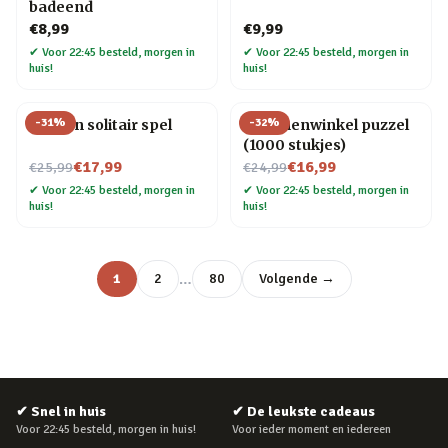
badeend
€8,99
€9,99
✔
Voor 22:45 besteld, morgen in
✔
Voor 22:45 besteld, morgen in
huis!
huis!
-
31
%
-
32
%
Houten solitair spel
Bloemenwinkel puzzel
(1000 stukjes)
Nu voor
Nu voor
€17,99
€16,99
€25,99
€24,99
✔
Voor 22:45 besteld, morgen in
✔
Voor 22:45 besteld, morgen in
huis!
huis!
…
1
2
80
Volgende →
✔
Snel in huis
✔
De leukste cadeaus
Voor 22:45 besteld, morgen in huis!
Voor ieder moment en iedereen