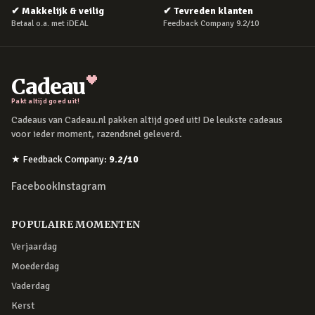
✔
Makkelijk & veilig
✔
Tevreden klanten
Betaal o.a. met iDEAL
Feedback Company 9.2/10
Cadeau
Pakt altijd goed uit!
Cadeaus van Cadeau.nl pakken altijd goed uit! De leukste cadeaus
voor ieder moment, razendsnel geleverd.
★
Feedback Company
:
9.2
/10
Facebook
Instagram
POPULAIRE MOMENTEN
Verjaardag
Moederdag
Vaderdag
Kerst