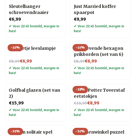
Sleutelhanger
Just Married koffer
schroevendraaier
spaarpot
€6,99
€9,99
✔
Voor 22:45 besteld, morgen in
✔
Voor 22:45 besteld, morgen in
huis!
huis!
-
22
%
-
22
%
Mannetje leeslampje
Zelfklevende hexagon
prikborden (set van 6)
Nu voor
Nu voor
€6,99
€6,99
€8,99
€8,99
✔
Voor 22:45 besteld, morgen in
✔
Voor 22:45 besteld, morgen in
huis!
huis!
-
18
%
Golfbal glazen (set van
Harry Potter Toverstaf
2)
eetstokjes
Nu voor
€15,99
€8,99
€10,99
✔
Voor 22:45 besteld, morgen in
✔
Voor 22:45 besteld, morgen in
huis!
huis!
-
31
%
-
32
%
Houten solitair spel
Bloemenwinkel puzzel