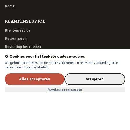
Kerst
KLANTENSERVICE
Klantenservice
Retourneren
Bestelling herroepen
Over Cadeau.nl
🍪 Cookies voor het leukste cadeau-advies
Algemene voorwaarden
We gebruiken cookies om de site te verbeteren en relevante aanbiedingen te
tonen. Lees ons
cookiebeleid
.
Privacy & cookies
Alles accepteren
Weigeren
VEILIG BETALEN
€10,99
In winkelwagen
Voorkeuren aanpassen
iDEAL, creditcard, PayPal of Billink achteraf betalen
BEZORGING
Voor 22:45 besteld, morgen in huis. Tot 365 dagen retourneren.