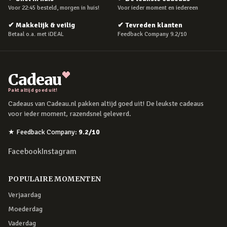
Voor 22:45 besteld, morgen in huis!
Voor ieder moment en iedereen
✔
Makkelijk & veilig
✔
Tevreden klanten
Betaal o.a. met iDEAL
Feedback Company 9.2/10
Cadeau
Pakt altijd goed uit!
Cadeaus van Cadeau.nl pakken altijd goed uit! De leukste cadeaus
voor ieder moment, razendsnel geleverd.
★
Feedback Company
:
9.2
/10
Facebook
Instagram
POPULAIRE MOMENTEN
Verjaardag
Moederdag
Vaderdag