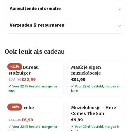
Aanvullende informatie
⌄
Verzenden & retourneren
⌄
Ook leuk als cadeau
-
21
%
Henry Bureau
Maak je eigen
stofzuiger
muziekdoosje
Nu voor
€22,99
€31,99
€28,99
✔
Voor 22:45 besteld, morgen in
✔
Voor 22:45 besteld, morgen in
huis!
huis!
-
36
%
Finger cube
Muziekdoosje – Here
Comes The Sun
Nu voor
€6,99
€9,99
€10,99
✔
Voor 22:45 besteld, morgen in
✔
Voor 22:45 besteld, morgen in