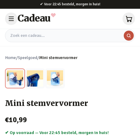
Naar hoofdinhoud
✔
Voor 22:45 besteld, morgen in huis!
Cadeau
Zoek een cadeau
Home
/
Speelgoed
/
Mini stemvervormer
Mini stemvervormer
€10,99
✔ Op voorraad —
Voor 22:45 besteld, morgen in huis!