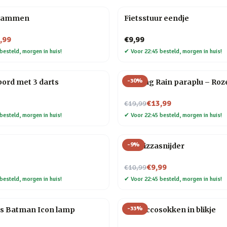
 dammen
Fietsstuur eendje
,99
€9,99
besteld, morgen in huis!
✔
Voor 22:45 besteld, morgen in huis!
-
30
%
bord met 3 darts
Fucking Rain paraplu – Roz
Nu voor
€13,99
€19,99
besteld, morgen in huis!
✔
Voor 22:45 besteld, morgen in huis!
-
9
%
Kat Pizzasnijder
Nu voor
€9,99
€10,99
besteld, morgen in huis!
✔
Voor 22:45 besteld, morgen in huis!
-
33
%
s Batman Icon lamp
Proseccosokken in blikje