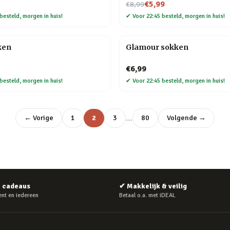
Nu voor
€5,99
€8,99
besteld, morgen in huis!
✔
Voor 22:45 besteld, morgen in huis!
ken
Glamour sokken
€6,99
besteld, morgen in huis!
✔
Voor 22:45 besteld, morgen in huis!
…
← Vorige
1
2
3
80
Volgende →
e cadeaus
✔
Makkelijk & veilig
nt en iedereen
Betaal o.a. met iDEAL