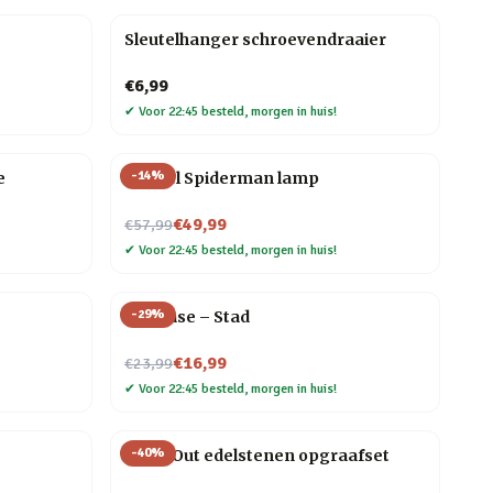
Sleutelhanger schroevendraaier
€6,99
✔
Voor 22:45 besteld, morgen in huis!
-
14
%
e
Marvel Spiderman lamp
Nu voor
€49,99
€57,99
✔
Voor 22:45 besteld, morgen in huis!
-
29
%
Flip Vase – Stad
Nu voor
€16,99
€23,99
✔
Voor 22:45 besteld, morgen in huis!
-
40
%
Dig It Out edelstenen opgraafset