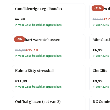
-
31
%
Goudkleurige tegelhouder
Chinees
Nu voor
€4,99
€17
€25,99
✔
Voor 22:45 besteld, morgen in huis!
✔
Voor 22:45 
-
9
%
Rood hart warmtekussen
Mini dart
Nu voor
€15,39
€4,99
€16,99
✔
Voor 22:45 besteld, morgen in huis!
✔
Voor 22:45 
Kalma Kitty stressbal
ChoClits
€11,99
€9,99
✔
Voor 22:45 besteld, morgen in huis!
✔
Voor 22:45 
Golfbal glazen (set van 2)
DC Comic