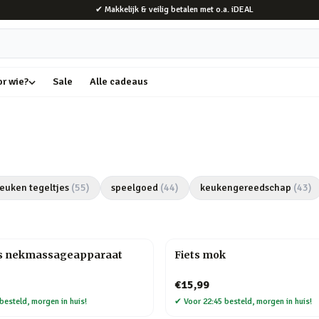
✔ Makkelijk & veilig betalen met o.a. iDEAL
or wie?
Sale
Alle cadeaus
euken tegeltjes
(
55
)
speelgoed
(
44
)
keukengereedschap
(
43
)
s nekmassageapparaat
Fiets mok
€15,99
besteld, morgen in huis!
✔
Voor 22:45 besteld, morgen in huis!