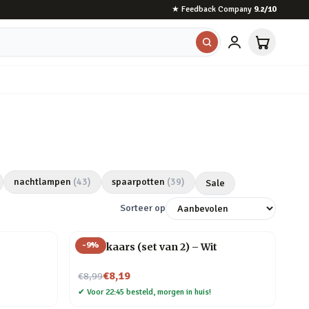
★
Feedback Company
9.2
/10
nachtlampen
(
43
)
spaarpotten
(
39
)
Sale
Sorteer op
-
9
%
Druipkaars (set van 2) – Wit
Nu voor
€8,19
€8,99
✔
Voor 22:45 besteld, morgen in huis!