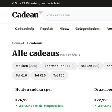
Naar hoofdinhoud
✔
Voor 22:45 besteld, morgen in huis!
Cadeau
Zoek een cadeau
Cadeauhulp
Populair
Nieuw
Gelegenheden
Vo
Home
/
Alle cadeaus
Alle cadeaus
1905
cadeaus
mokken
(
228
)
kaartspellen
(
110
)
sokken
(
59
)
spr
Tot €
10
Tot €
20
Tot €
50
Houten sudoku spel
Draadloo
€24,99
€22,99
✔
Voor 22:45 besteld, morgen in huis!
✔
Voor 22:45 