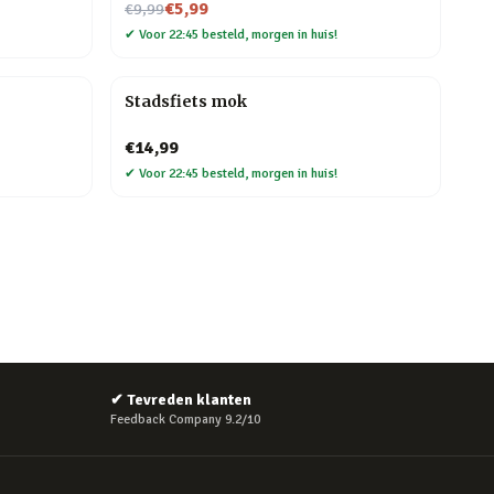
Nu voor
€5,99
€9,99
✔
Voor 22:45 besteld, morgen in huis!
Stadsfiets mok
€14,99
✔
Voor 22:45 besteld, morgen in huis!
✔
Tevreden klanten
Feedback Company 9.2/10