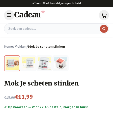
Naar hoofdinhoud
✔
Voor 22:45 besteld, morgen in huis!
Cadeau
Zoek een cadeau
Home
/
Mokken
/
Mok Je scheten stinken
Mok Je scheten stinken
Nu voor
€11,99
€15,99
✔ Op voorraad —
Voor 22:45 besteld, morgen in huis!