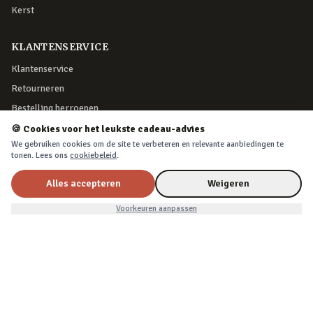
Kerst
KLANTENSERVICE
Klantenservice
Retourneren
Bestelling herroepen
Over Cadeau.nl
🍪 Cookies voor het leukste cadeau-advies
We gebruiken cookies om de site te verbeteren en relevante aanbiedingen te
Algemene voorwaarden
tonen. Lees ons
cookiebeleid
.
Privacy & cookies
Alles accepteren
Weigeren
Nu voor
VEILIG BETALEN
€11,99
In winkelwagen
€15,99
Voorkeuren aanpassen
iDEAL, creditcard, PayPal of Billink achteraf betalen
BEZORGING
Voor 22:45 besteld, morgen in huis. Tot 365 dagen retourneren.