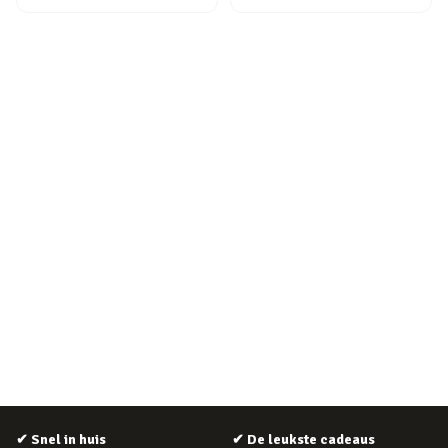
✔
Snel in huis
✔
De leukste cadeaus