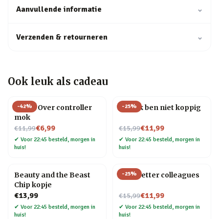
Aanvullende informatie
⌄
Verzenden & retourneren
⌄
Ook leuk als cadeau
-
42
%
-
25
%
Game Over controller
Mok Ik ben niet koppig
mok
Nu voor
Nu voor
€6,99
€11,99
€11,99
€15,99
✔
Voor 22:45 besteld, morgen in
✔
Voor 22:45 besteld, morgen in
huis!
huis!
-
25
%
Beauty and the Beast
Mok Better colleagues
Chip kopje
Nu voor
€13,99
€11,99
€15,99
✔
Voor 22:45 besteld, morgen in
✔
Voor 22:45 besteld, morgen in
huis!
huis!