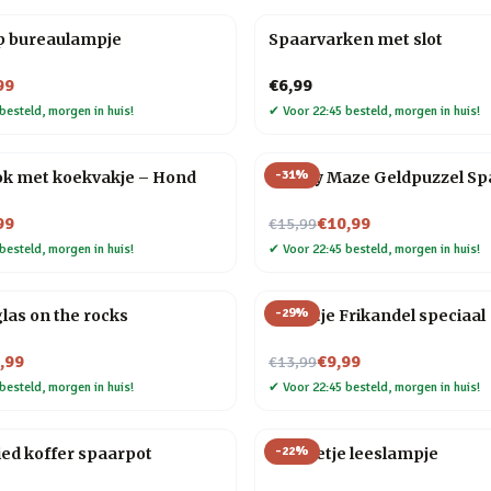
p bureaulampje
Spaarvarken met slot
99
€6,99
besteld, morgen in huis!
✔
Voor 22:45 besteld, morgen in huis!
-
31
%
k met koekvakje – Hond
Money Maze Geldpuzzel Sp
Nu voor
99
€10,99
€15,99
besteld, morgen in huis!
✔
Voor 22:45 besteld, morgen in huis!
-
29
%
las on the rocks
Tegeltje Frikandel speciaal
Nu voor
,99
€9,99
€13,99
besteld, morgen in huis!
✔
Voor 22:45 besteld, morgen in huis!
-
22
%
ied koffer spaarpot
Mannetje leeslampje