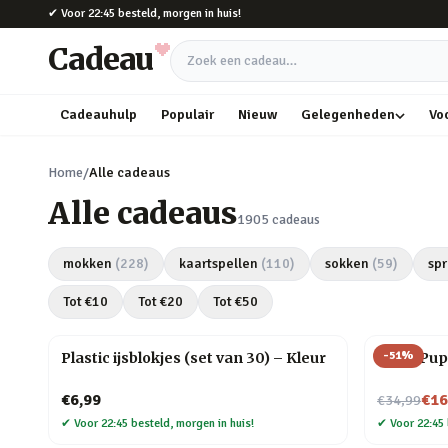
Naar hoofdinhoud
✔
Voor 22:45 besteld, morgen in huis!
Cadeau
Zoek een cadeau
Cadeauhulp
Populair
Nieuw
Gelegenheden
Vo
Home
/
Alle cadeaus
Alle cadeaus
1905
cadeaus
mokken
(
228
)
kaartspellen
(
110
)
sokken
(
59
)
spr
Tot €
10
Tot €
20
Tot €
50
-
51
%
Plastic ijsblokjes (set van 30) – Kleur
Slush Pup
Nu voor
€6,99
€16
€34,99
✔
Voor 22:45 besteld, morgen in huis!
✔
Voor 22:45 