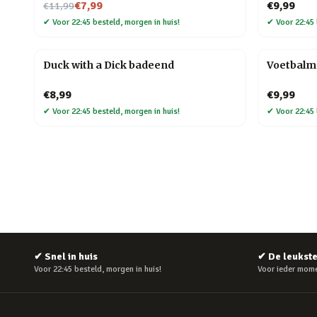
Nu voor
€7,99
€9,99
€11,99
✔
Voor 22:45 besteld, morgen in huis!
✔
Voor 22:45 
Duck with a Dick badeend
Voetbalm
€8,99
€9,99
✔
Voor 22:45 besteld, morgen in huis!
✔
Voor 22:45 
✔
Snel in huis
✔
De leukst
Voor 22:45 besteld, morgen in huis!
Voor ieder mome