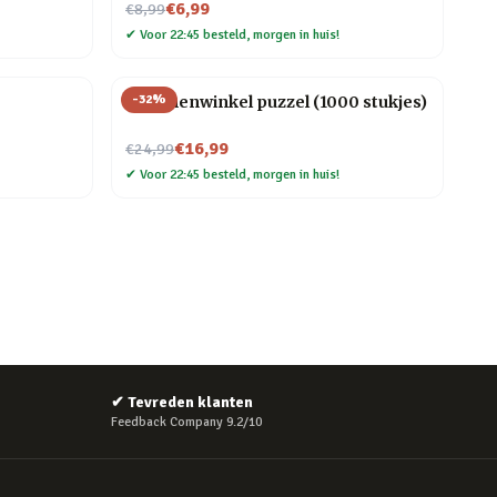
Nu voor
€6,99
€8,99
✔
Voor 22:45 besteld, morgen in huis!
-
32
%
Bloemenwinkel puzzel (1000 stukjes)
Nu voor
€16,99
€24,99
✔
Voor 22:45 besteld, morgen in huis!
✔
Tevreden klanten
Feedback Company 9.2/10