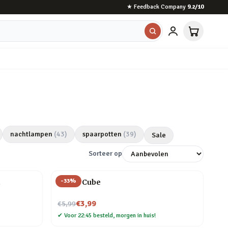
★
Feedback Company
9.2
/10
nachtlampen
(
43
)
spaarpotten
(
39
)
Sale
Sorteer op
-
33
%
t
Magic Cube
Nu voor
€3,99
€5,99
✔
Voor 22:45 besteld, morgen in huis!