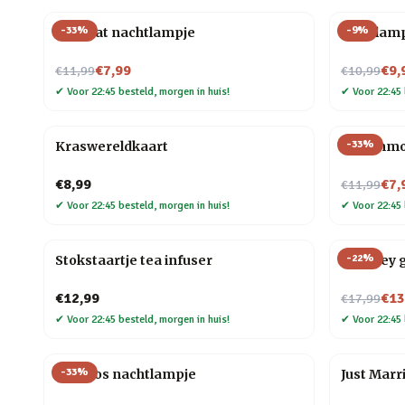
-
33
%
-
9
%
Mini kat nachtlampje
Gloeilam
Nu voor
Nu voor
€7,99
€9,
€11,99
€10,99
✔
Voor 22:45 besteld, morgen in huis!
✔
Voor 22:45 
-
33
%
Kraswereldkaart
Dierenmo
Nu voor
€8,99
€7,
€11,99
✔
Voor 22:45 besteld, morgen in huis!
✔
Voor 22:45 
-
22
%
Stokstaartje tea infuser
Whiskey g
Nu voor
€12,99
€13
€17,99
✔
Voor 22:45 besteld, morgen in huis!
✔
Voor 22:45 
-
33
%
Mini vos nachtlampje
Just Marr