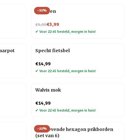
-
33
%
Veer pen
Nu voor
€3,99
€5,99
✔
Voor 22:45 besteld, morgen in huis!
aarpot
Specht fietsbel
€14,99
✔
Voor 22:45 besteld, morgen in huis!
Walvis mok
€14,99
✔
Voor 22:45 besteld, morgen in huis!
-
22
%
Zelfklevende hexagon prikborden
(set van 6)