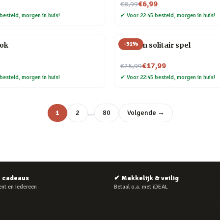
Nu voor
€6,99
€8,99
besteld, morgen in huis!
✔
Voor 22:45 besteld, morgen in huis!
-
31
%
ok
Houten solitair spel
Nu voor
€17,99
€25,99
besteld, morgen in huis!
✔
Voor 22:45 besteld, morgen in huis!
…
1
2
80
Volgende →
e cadeaus
✔
Makkelijk & veilig
nt en iedereen
Betaal o.a. met iDEAL