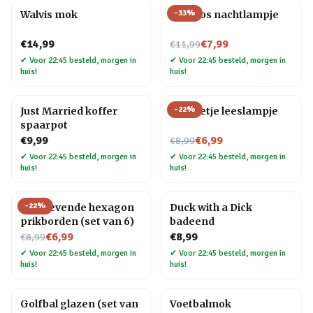
-
33
%
Walvis mok
Mini vos nachtlampje
Nu voor
€14,99
€7,99
€11,99
✔
Voor 22:45 besteld, morgen in
✔
Voor 22:45 besteld, morgen in
huis!
huis!
-
22
%
Just Married koffer
Mannetje leeslampje
spaarpot
Nu voor
€9,99
€6,99
€8,99
✔
Voor 22:45 besteld, morgen in
✔
Voor 22:45 besteld, morgen in
huis!
huis!
-
22
%
Zelfklevende hexagon
Duck with a Dick
prikborden (set van 6)
badeend
Nu voor
€6,99
€8,99
€8,99
✔
Voor 22:45 besteld, morgen in
✔
Voor 22:45 besteld, morgen in
huis!
huis!
Golfbal glazen (set van
Voetbalmok