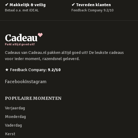
✔
Makkelijk & veilig
✔
Tevreden klanten
Betaal o.a. met iDEAL
Feedback Company 9.2/10
Cadeau
Pakt altijd goed uit!
Cadeaus van Cadeau.nl pakken altijd goed uit! De leukste cadeaus
voor ieder moment, razendsnel geleverd.
★
Feedback Company
:
9.2
/10
Facebook
Instagram
POPULAIRE MOMENTEN
Verjaardag
Moederdag
Vaderdag
Kerst