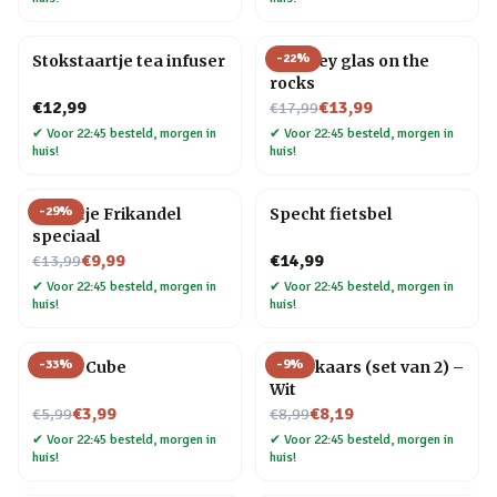
-
22
%
Stokstaartje tea infuser
Whiskey glas on the
rocks
Nu voor
€12,99
€13,99
€17,99
✔
Voor 22:45 besteld, morgen in
✔
Voor 22:45 besteld, morgen in
huis!
huis!
-
29
%
Tegeltje Frikandel
Specht fietsbel
speciaal
Nu voor
€9,99
€14,99
€13,99
✔
Voor 22:45 besteld, morgen in
✔
Voor 22:45 besteld, morgen in
huis!
huis!
-
33
%
-
9
%
Magic Cube
Druipkaars (set van 2) –
Wit
Nu voor
Nu voor
€3,99
€8,19
€5,99
€8,99
✔
Voor 22:45 besteld, morgen in
✔
Voor 22:45 besteld, morgen in
huis!
huis!