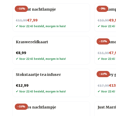
-
33
%
-
9
%
Mini kat nachtlampje
Gloeilam
Nu voor
Nu voor
€7,99
€9,
€11,99
€10,99
✔
Voor 22:45 besteld, morgen in huis!
✔
Voor 22:45 
-
33
%
Kraswereldkaart
Dierenmo
Nu voor
€8,99
€7,
€11,99
✔
Voor 22:45 besteld, morgen in huis!
✔
Voor 22:45 
-
22
%
Stokstaartje tea infuser
Whiskey g
Nu voor
€12,99
€13
€17,99
✔
Voor 22:45 besteld, morgen in huis!
✔
Voor 22:45 
-
33
%
Mini vos nachtlampje
Just Marr