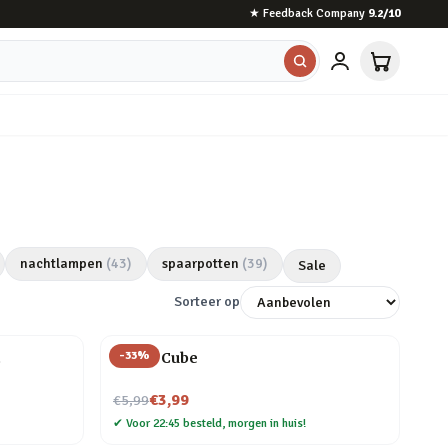
★
Feedback Company
9.2
/10
nachtlampen
(
43
)
spaarpotten
(
39
)
Sale
Sorteer op
-
33
%
t
Magic Cube
Nu voor
€3,99
€5,99
✔
Voor 22:45 besteld, morgen in huis!