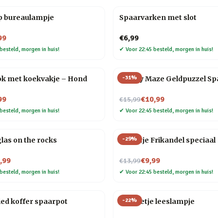
p bureaulampje
Spaarvarken met slot
99
€6,99
besteld, morgen in huis!
✔
Voor 22:45 besteld, morgen in huis!
-
31
%
k met koekvakje – Hond
Money Maze Geldpuzzel Sp
Nu voor
99
€10,99
€15,99
besteld, morgen in huis!
✔
Voor 22:45 besteld, morgen in huis!
-
29
%
las on the rocks
Tegeltje Frikandel speciaal
Nu voor
,99
€9,99
€13,99
besteld, morgen in huis!
✔
Voor 22:45 besteld, morgen in huis!
-
22
%
ied koffer spaarpot
Mannetje leeslampje