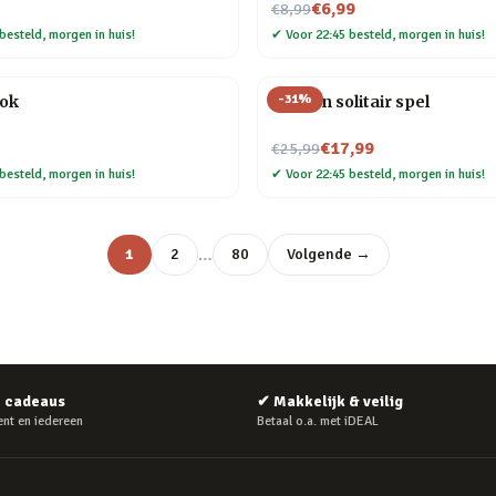
Nu voor
€6,99
€8,99
besteld, morgen in huis!
✔
Voor 22:45 besteld, morgen in huis!
-
31
%
ok
Houten solitair spel
Nu voor
€17,99
€25,99
besteld, morgen in huis!
✔
Voor 22:45 besteld, morgen in huis!
…
1
2
80
Volgende →
e cadeaus
✔
Makkelijk & veilig
nt en iedereen
Betaal o.a. met iDEAL