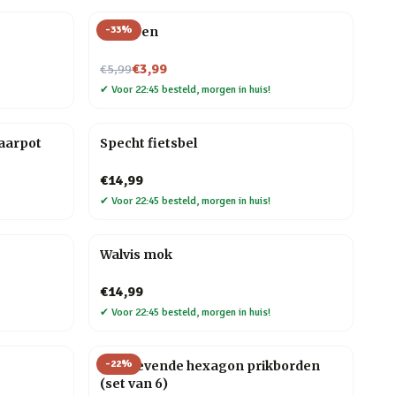
-
33
%
Veer pen
Nu voor
€3,99
€5,99
✔
Voor 22:45 besteld, morgen in huis!
aarpot
Specht fietsbel
€14,99
✔
Voor 22:45 besteld, morgen in huis!
Walvis mok
€14,99
✔
Voor 22:45 besteld, morgen in huis!
-
22
%
Zelfklevende hexagon prikborden
(set van 6)