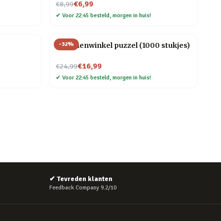
Nu voor
€6,99
€8,99
✔
Voor 22:45 besteld, morgen in huis!
-
32
%
Bloemenwinkel puzzel (1000 stukjes)
Nu voor
€16,99
€24,99
✔
Voor 22:45 besteld, morgen in huis!
✔
Tevreden klanten
Feedback Company 9.2/10