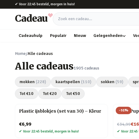
Naar hoofdinhoud
✔
Voor 22:45 besteld, morgen in huis!
Cadeau
Zoek een cadeau
Cadeauhulp
Populair
Nieuw
Gelegenheden
Vo
Home
/
Alle cadeaus
Alle cadeaus
1905
cadeaus
mokken
(
228
)
kaartspellen
(
110
)
sokken
(
59
)
spr
Tot €
10
Tot €
20
Tot €
50
-
51
%
Plastic ijsblokjes (set van 30) – Kleur
Slush Pup
Nu voor
€6,99
€16
€34,99
✔
Voor 22:45 besteld, morgen in huis!
✔
Voor 22:45 