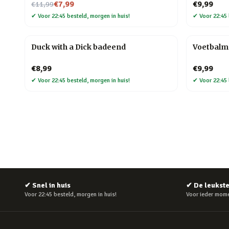
Nu voor
€7,99
€9,99
€11,99
✔
Voor 22:45 besteld, morgen in huis!
✔
Voor 22:45 
Duck with a Dick badeend
Voetbalm
€8,99
€9,99
✔
Voor 22:45 besteld, morgen in huis!
✔
Voor 22:45 
✔
Snel in huis
✔
De leukst
Voor 22:45 besteld, morgen in huis!
Voor ieder mome