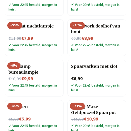
✔
Voor 22:45 besteld, morgen in
✔
Voor 22:45 besteld, morgen in
huis!
huis!
-
33
%
-
10
%
Mini kat nachtlampje
Teamwork doolhof van
hout
Nu voor
Nu voor
€7,99
€8,99
€11,99
€9,99
✔
Voor 22:45 besteld, morgen in
✔
Voor 22:45 besteld, morgen in
huis!
huis!
-
9
%
Gloeilamp
Spaarvarken met slot
bureaulampje
Nu voor
€9,99
€6,99
€10,99
✔
Voor 22:45 besteld, morgen in
✔
Voor 22:45 besteld, morgen in
huis!
huis!
-
33
%
-
31
%
Veer pen
Money Maze
Geldpuzzel Spaarpot
Nu voor
Nu voor
€3,99
€10,99
€5,99
€15,99
✔
Voor 22:45 besteld, morgen in
✔
Voor 22:45 besteld, morgen in
huis!
huis!