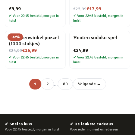
Nu voor
€9,99
€17,99
€25,99
✔
Voor 22:45 besteld, morgen in
✔
Voor 22:45 besteld, morgen in
huis!
huis!
-
32
%
Bloemenwinkel puzzel
Houten sudoku spel
(1000 stukjes)
Nu voor
€16,99
€24,99
€24,99
✔
Voor 22:45 besteld, morgen in
✔
Voor 22:45 besteld, morgen in
huis!
huis!
…
1
2
80
Volgende →
✔
Snel in huis
✔
De leukste cadeaus
Voor 22:45 besteld, morgen in huis!
Voor ieder moment en iedereen