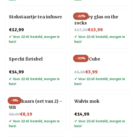
-
22
%
Stokstaartje tea infuser
Whiskey glas on the
rocks
Nu voor
€12,99
€13,99
€17,99
✔
Voor 22:45 besteld, morgen in
✔
Voor 22:45 besteld, morgen in
huis!
huis!
-
33
%
Specht fietsbel
Magic Cube
Nu voor
€14,99
€3,99
€5,99
✔
Voor 22:45 besteld, morgen in
✔
Voor 22:45 besteld, morgen in
huis!
huis!
-
9
%
Druipkaars (set van 2) –
Walvis mok
Wit
Nu voor
€8,19
€14,99
€8,99
✔
Voor 22:45 besteld, morgen in
✔
Voor 22:45 besteld, morgen in
huis!
huis!