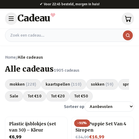
Naar hoofdinhoud
✔
Voor 22:45 besteld, morgen in huis!
Cadeau
Zoek een cadeau
Home
/
Alle cadeaus
Alle cadeaus
1905
cadeaus
mokken
(
228
)
kaartspellen
(
110
)
sokken
(
59
)
spreuken
Sale
Tot €
10
Tot €
20
Tot €
50
Sorteer op
-
51
%
Plastic ijsblokjes (set
Slush Puppie Set Van 4
van 30) – Kleur
Siropen
Nu voor
€6,99
€16,99
€34,99