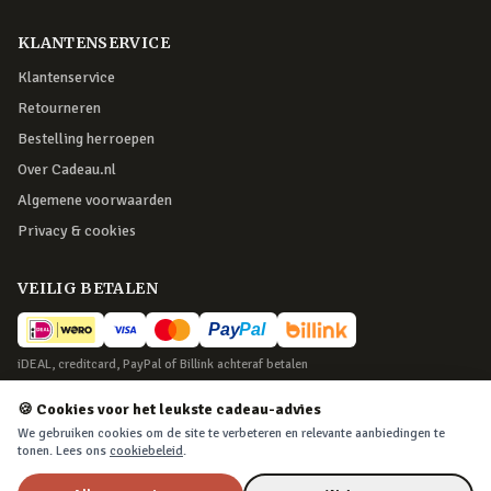
KLANTENSERVICE
Klantenservice
Retourneren
Bestelling herroepen
Over Cadeau.nl
Algemene voorwaarden
Privacy & cookies
VEILIG BETALEN
iDEAL, creditcard, PayPal of Billink achteraf betalen
BEZORGING
🍪 Cookies voor het leukste cadeau-advies
We gebruiken cookies om de site te verbeteren en relevante aanbiedingen te
Voor 22:45 besteld, morgen in huis. Tot 365 dagen retourneren.
tonen. Lees ons
cookiebeleid
.