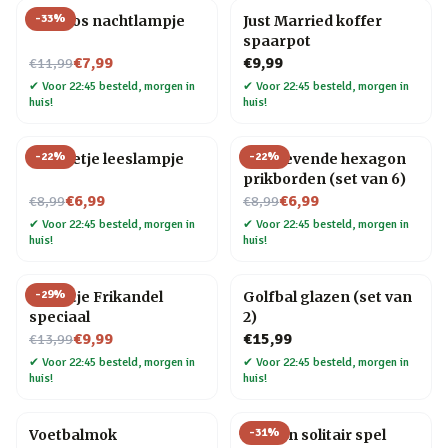
-
33
%
Mini vos nachtlampje
Just Married koffer
spaarpot
Nu voor
€7,99
€9,99
€11,99
✔
Voor 22:45 besteld, morgen in
✔
Voor 22:45 besteld, morgen in
huis!
huis!
-
22
%
-
22
%
Mannetje leeslampje
Zelfklevende hexagon
prikborden (set van 6)
Nu voor
Nu voor
€6,99
€6,99
€8,99
€8,99
✔
Voor 22:45 besteld, morgen in
✔
Voor 22:45 besteld, morgen in
huis!
huis!
-
29
%
Tegeltje Frikandel
Golfbal glazen (set van
speciaal
2)
Nu voor
€9,99
€15,99
€13,99
✔
Voor 22:45 besteld, morgen in
✔
Voor 22:45 besteld, morgen in
huis!
huis!
-
31
%
Voetbalmok
Houten solitair spel