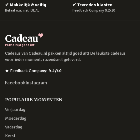
✔
Makkelijk & veilig
✔
Tevreden klanten
Betaal o.a. met iDEAL
Feedback Company 9.2/10
Cadeau
Pakt altijd goed uit!
Cadeaus van Cadeau.nl pakken altijd goed uit! De leukste cadeaus
voor ieder moment, razendsnel geleverd.
★
Feedback Company
:
9.2
/10
Facebook
Instagram
POPULAIRE MOMENTEN
Verjaardag
Moederdag
Vaderdag
Kerst