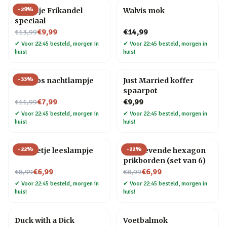
-
29
%
Tegeltje Frikandel
Walvis mok
speciaal
Nu voor
€9,99
€14,99
€13,99
✔
Voor 22:45 besteld, morgen in
✔
Voor 22:45 besteld, morgen in
huis!
huis!
-
33
%
Mini vos nachtlampje
Just Married koffer
spaarpot
Nu voor
€7,99
€9,99
€11,99
✔
Voor 22:45 besteld, morgen in
✔
Voor 22:45 besteld, morgen in
huis!
huis!
-
22
%
-
22
%
Mannetje leeslampje
Zelfklevende hexagon
prikborden (set van 6)
Nu voor
Nu voor
€6,99
€6,99
€8,99
€8,99
✔
Voor 22:45 besteld, morgen in
✔
Voor 22:45 besteld, morgen in
huis!
huis!
Duck with a Dick
Voetbalmok