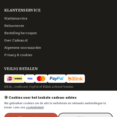
KLANTENSERVICE
Klantenservice
Retourneren
Bestelling herroepen
Over Cadeau.nl
Algemene voorwaarden
Privacy & cookies
VEILIG BETALEN
iDEAL, creditcard, PayPal of Billink achteraf betalen
BEZORGING
🍪 Cookies voor het leukste cadeau-advies
We gebruiken cookies om de site te verbeteren en relevante aanbiedingen te
Voor 22:45 besteld, morgen in huis. Tot 365 dagen retourneren.
tonen. Lees ons
cookiebeleid
.