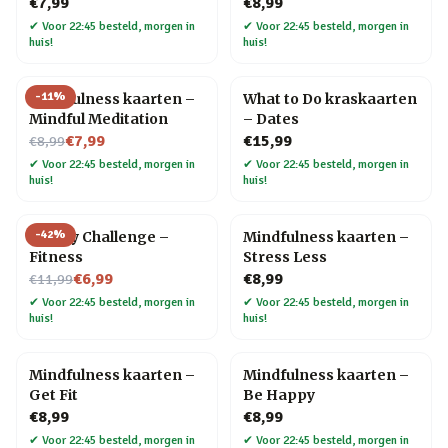
€7,99
€8,99
✔
Voor 22:45 besteld, morgen in
✔
Voor 22:45 besteld, morgen in
huis!
huis!
-
11
%
Mindfulness kaarten –
What to Do kraskaarten
Mindful Meditation
– Dates
Nu voor
€7,99
€15,99
€8,99
✔
Voor 22:45 besteld, morgen in
✔
Voor 22:45 besteld, morgen in
huis!
huis!
-
42
%
30 Day Challenge –
Mindfulness kaarten –
Fitness
Stress Less
Nu voor
€6,99
€8,99
€11,99
✔
Voor 22:45 besteld, morgen in
✔
Voor 22:45 besteld, morgen in
huis!
huis!
Mindfulness kaarten –
Mindfulness kaarten –
Get Fit
Be Happy
€8,99
€8,99
✔
Voor 22:45 besteld, morgen in
✔
Voor 22:45 besteld, morgen in