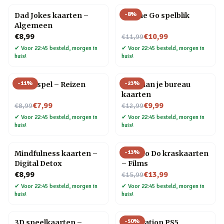
-
8
%
Dad Jokes kaarten –
On The Go spelblik
Algemeen
Nu voor
€8,99
€10,99
€11,99
✔
Voor 22:45 besteld, morgen in
✔
Voor 22:45 besteld, morgen in
huis!
huis!
-
11
%
-
23
%
Trivia spel – Reizen
Yoga aan je bureau
kaarten
Nu voor
Nu voor
€7,99
€9,99
€8,99
€12,99
✔
Voor 22:45 besteld, morgen in
✔
Voor 22:45 besteld, morgen in
huis!
huis!
-
13
%
Mindfulness kaarten –
What to Do kraskaarten
Digital Detox
– Films
Nu voor
€8,99
€13,99
€15,99
✔
Voor 22:45 besteld, morgen in
✔
Voor 22:45 besteld, morgen in
huis!
huis!
-
50
%
3D speelkaarten –
PlayStation PS5