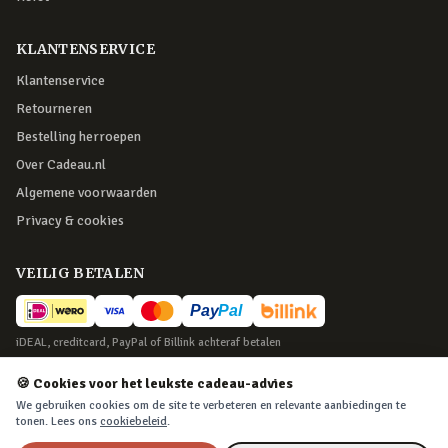
KLANTENSERVICE
Klantenservice
Retourneren
Bestelling herroepen
Over Cadeau.nl
Algemene voorwaarden
Privacy & cookies
VEILIG BETALEN
iDEAL, creditcard, PayPal of Billink achteraf betalen
BEZORGING
🍪 Cookies voor het leukste cadeau-advies
We gebruiken cookies om de site te verbeteren en relevante aanbiedingen te
Voor 22:45 besteld, morgen in huis. Tot 365 dagen retourneren.
tonen. Lees ons
cookiebeleid
.