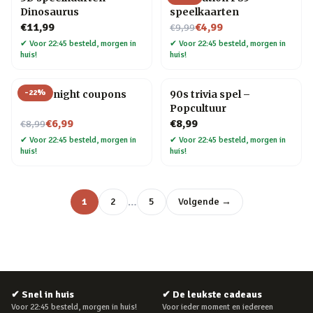
Dinosaurus
speelkaarten
Nu voor
€11,99
€4,99
€9,99
✔
Voor 22:45 besteld, morgen in
✔
Voor 22:45 besteld, morgen in
huis!
huis!
-
22
%
Movie night coupons
90s trivia spel –
Popcultuur
Nu voor
€6,99
€8,99
€8,99
✔
Voor 22:45 besteld, morgen in
✔
Voor 22:45 besteld, morgen in
huis!
huis!
…
1
2
5
Volgende →
✔
Snel in huis
✔
De leukste cadeaus
Voor 22:45 besteld, morgen in huis!
Voor ieder moment en iedereen