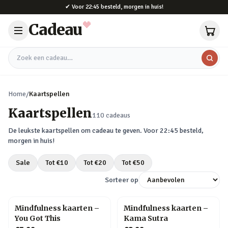
Naar hoofdinhoud
✔
Voor 22:45 besteld, morgen in huis!
Cadeau
Zoek een cadeau
Home
/
Kaartspellen
Kaartspellen
110
cadeaus
De leukste
kaartspellen
om cadeau te geven. Voor 22:45 besteld,
morgen in huis!
Sale
Tot €
10
Tot €
20
Tot €
50
Sorteer op
Mindfulness kaarten –
Mindfulness kaarten –
You Got This
Kama Sutra