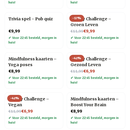
huis!
huis!
-
17
%
Trivia spel – Pub quiz
30 Day Challenge –
Groen Leven
Nu voor
€9,99
€9,99
€11,99
✔
Voor 22:45 besteld, morgen in
✔
Voor 22:45 besteld, morgen in
huis!
huis!
-
42
%
Mindfulness kaarten –
30 Day Challenge –
Yoga poses
Gezond Leven
Nu voor
€8,99
€6,99
€11,99
✔
Voor 22:45 besteld, morgen in
✔
Voor 22:45 besteld, morgen in
huis!
huis!
-
42
%
30 Day Challenge –
Mindfulness kaarten –
Vegan
Boost Your Brain
Nu voor
€6,99
€8,99
€11,99
✔
Voor 22:45 besteld, morgen in
✔
Voor 22:45 besteld, morgen in
huis!
huis!