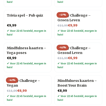
huis!
huis!
-
17
%
Trivia spel – Pub quiz
30 Day Challenge –
Groen Leven
Nu voor
€9,99
€9,99
€11,99
✔
Voor 22:45 besteld, morgen in
✔
Voor 22:45 besteld, morgen in
huis!
huis!
-
42
%
Mindfulness kaarten –
30 Day Challenge –
Yoga poses
Gezond Leven
Nu voor
€8,99
€6,99
€11,99
✔
Voor 22:45 besteld, morgen in
✔
Voor 22:45 besteld, morgen in
huis!
huis!
-
42
%
30 Day Challenge –
Mindfulness kaarten –
Vegan
Boost Your Brain
Nu voor
€6,99
€8,99
€11,99
✔
Voor 22:45 besteld, morgen in
✔
Voor 22:45 besteld, morgen in
huis!
huis!