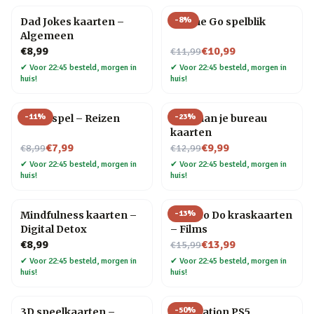
-
8
%
Dad Jokes kaarten –
On The Go spelblik
Algemeen
Nu voor
€8,99
€10,99
€11,99
✔
Voor 22:45 besteld, morgen in
✔
Voor 22:45 besteld, morgen in
huis!
huis!
-
11
%
-
23
%
Trivia spel – Reizen
Yoga aan je bureau
kaarten
Nu voor
Nu voor
€7,99
€9,99
€8,99
€12,99
✔
Voor 22:45 besteld, morgen in
✔
Voor 22:45 besteld, morgen in
huis!
huis!
-
13
%
Mindfulness kaarten –
What to Do kraskaarten
Digital Detox
– Films
Nu voor
€8,99
€13,99
€15,99
✔
Voor 22:45 besteld, morgen in
✔
Voor 22:45 besteld, morgen in
huis!
huis!
-
50
%
3D speelkaarten –
PlayStation PS5