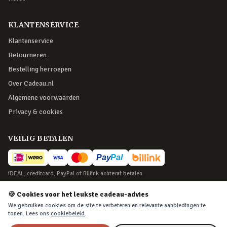
KLANTENSERVICE
Klantenservice
Retourneren
Bestelling herroepen
Over Cadeau.nl
Algemene voorwaarden
Privacy & cookies
VEILIG BETALEN
iDEAL, creditcard, PayPal of Billink achteraf betalen
BEZORGING
🍪 Cookies voor het leukste cadeau-advies
We gebruiken cookies om de site te verbeteren en relevante aanbiedingen te
Voor 22:45 besteld, morgen in huis. Tot 365 dagen retourneren.
tonen. Lees ons
cookiebeleid
.