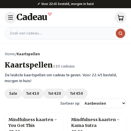
Naar hoofdinhoud
✔
Voor 22:45 besteld, morgen in huis!
Cadeau
Zoek een cadeau
Home
/
Kaartspellen
Kaartspellen
110
cadeaus
De leukste
kaartspellen
om cadeau te geven. Voor 22:45 besteld,
morgen in huis!
Sale
Tot €
10
Tot €
20
Tot €
50
Sorteer op
Mindfulness kaarten –
Mindfulness kaarten –
You Got This
Kama Sutra