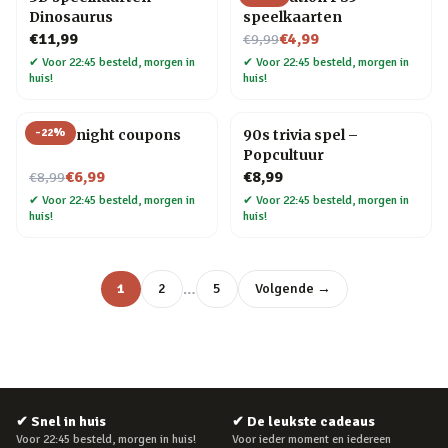
Dinosaurus
speelkaarten
Nu voor
€11,99
€4,99
€9,99
✔
Voor 22:45 besteld, morgen in
✔
Voor 22:45 besteld, morgen in
huis!
huis!
-
22
%
Movie night coupons
90s trivia spel –
Popcultuur
Nu voor
€6,99
€8,99
€8,99
✔
Voor 22:45 besteld, morgen in
✔
Voor 22:45 besteld, morgen in
huis!
huis!
…
1
2
5
Volgende →
✔
Snel in huis
✔
De leukste cadeaus
Voor 22:45 besteld, morgen in huis!
Voor ieder moment en iedereen