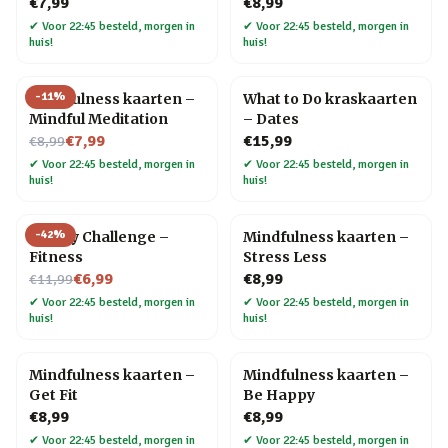
€7,99
€8,99
✔
Voor 22:45 besteld, morgen in
✔
Voor 22:45 besteld, morgen in
huis!
huis!
-
11
%
Mindfulness kaarten –
What to Do kraskaarten
Mindful Meditation
– Dates
Nu voor
€7,99
€15,99
€8,99
✔
Voor 22:45 besteld, morgen in
✔
Voor 22:45 besteld, morgen in
huis!
huis!
-
42
%
30 Day Challenge –
Mindfulness kaarten –
Fitness
Stress Less
Nu voor
€6,99
€8,99
€11,99
✔
Voor 22:45 besteld, morgen in
✔
Voor 22:45 besteld, morgen in
huis!
huis!
Mindfulness kaarten –
Mindfulness kaarten –
Get Fit
Be Happy
€8,99
€8,99
✔
Voor 22:45 besteld, morgen in
✔
Voor 22:45 besteld, morgen in