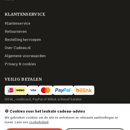
KLANTENSERVICE
Klantenservice
Retourneren
Bestelling herroepen
Over Cadeau.nl
Algemene voorwaarden
Privacy & cookies
VEILIG BETALEN
iDEAL, creditcard, PayPal of Billink achteraf betalen
BEZORGING
🍪 Cookies voor het leukste cadeau-advies
We gebruiken cookies om de site te verbeteren en relevante aanbiedingen te
Voor 22:45 besteld, morgen in huis. Tot 365 dagen retourneren.
tonen. Lees ons
cookiebeleid
.