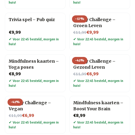
huis!
huis!
-
17
%
Trivia spel – Pub quiz
30 Day Challenge –
Groen Leven
Nu voor
€9,99
€9,99
€11,99
✔
Voor 22:45 besteld, morgen in
✔
Voor 22:45 besteld, morgen in
huis!
huis!
-
42
%
Mindfulness kaarten –
30 Day Challenge –
Yoga poses
Gezond Leven
Nu voor
€8,99
€6,99
€11,99
✔
Voor 22:45 besteld, morgen in
✔
Voor 22:45 besteld, morgen in
huis!
huis!
-
42
%
30 Day Challenge –
Mindfulness kaarten –
Vegan
Boost Your Brain
Nu voor
€6,99
€8,99
€11,99
✔
Voor 22:45 besteld, morgen in
✔
Voor 22:45 besteld, morgen in
huis!
huis!