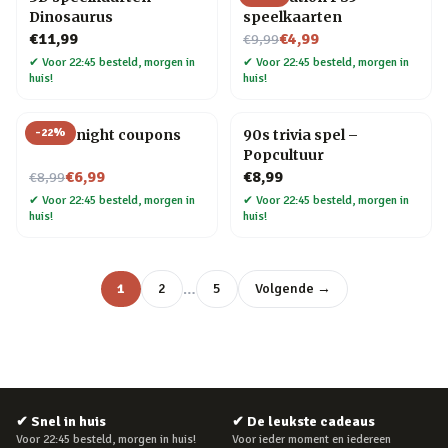
Dinosaurus
speelkaarten
Nu voor
€11,99
€4,99
€9,99
✔
Voor 22:45 besteld, morgen in
✔
Voor 22:45 besteld, morgen in
huis!
huis!
-
22
%
Movie night coupons
90s trivia spel –
Popcultuur
Nu voor
€6,99
€8,99
€8,99
✔
Voor 22:45 besteld, morgen in
✔
Voor 22:45 besteld, morgen in
huis!
huis!
…
1
2
5
Volgende →
✔
Snel in huis
✔
De leukste cadeaus
Voor 22:45 besteld, morgen in huis!
Voor ieder moment en iedereen