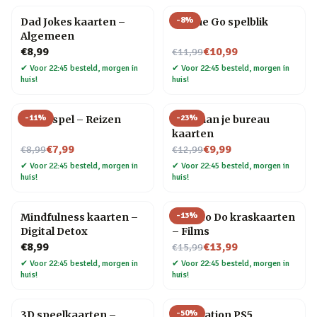
-
8
%
Dad Jokes kaarten –
On The Go spelblik
Algemeen
Nu voor
€8,99
€10,99
€11,99
✔
Voor 22:45 besteld, morgen in
✔
Voor 22:45 besteld, morgen in
huis!
huis!
-
11
%
-
23
%
Trivia spel – Reizen
Yoga aan je bureau
kaarten
Nu voor
Nu voor
€7,99
€9,99
€8,99
€12,99
✔
Voor 22:45 besteld, morgen in
✔
Voor 22:45 besteld, morgen in
huis!
huis!
-
13
%
Mindfulness kaarten –
What to Do kraskaarten
Digital Detox
– Films
Nu voor
€8,99
€13,99
€15,99
✔
Voor 22:45 besteld, morgen in
✔
Voor 22:45 besteld, morgen in
huis!
huis!
-
50
%
3D speelkaarten –
PlayStation PS5