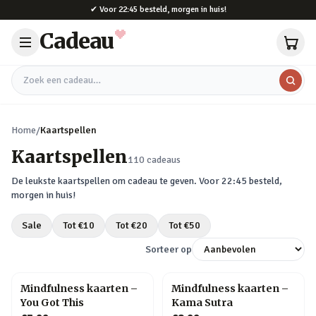
Naar hoofdinhoud
✔
Voor 22:45 besteld, morgen in huis!
Cadeau
Zoek een cadeau
Home
/
Kaartspellen
Kaartspellen
110
cadeaus
De leukste
kaartspellen
om cadeau te geven. Voor 22:45 besteld,
morgen in huis!
Sale
Tot €
10
Tot €
20
Tot €
50
Sorteer op
Mindfulness kaarten –
Mindfulness kaarten –
You Got This
Kama Sutra