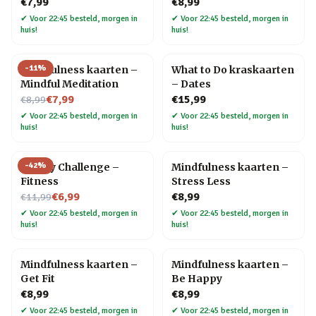
€7,99
€8,99
✔
Voor 22:45 besteld, morgen in
✔
Voor 22:45 besteld, morgen in
huis!
huis!
-
11
%
Mindfulness kaarten –
What to Do kraskaarten
Mindful Meditation
– Dates
Nu voor
€7,99
€15,99
€8,99
✔
Voor 22:45 besteld, morgen in
✔
Voor 22:45 besteld, morgen in
huis!
huis!
-
42
%
30 Day Challenge –
Mindfulness kaarten –
Fitness
Stress Less
Nu voor
€6,99
€8,99
€11,99
✔
Voor 22:45 besteld, morgen in
✔
Voor 22:45 besteld, morgen in
huis!
huis!
Mindfulness kaarten –
Mindfulness kaarten –
Get Fit
Be Happy
€8,99
€8,99
✔
Voor 22:45 besteld, morgen in
✔
Voor 22:45 besteld, morgen in