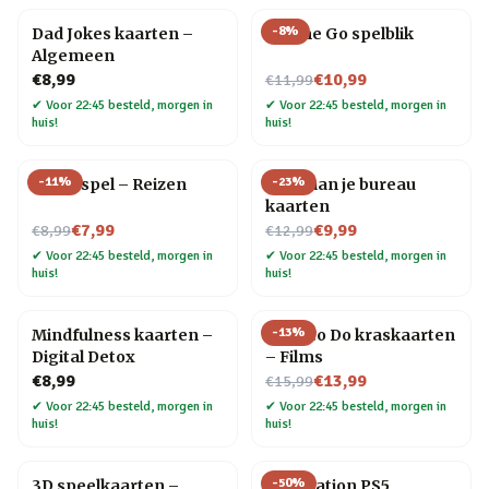
-
8
%
Dad Jokes kaarten –
On The Go spelblik
Algemeen
Nu voor
€8,99
€10,99
€11,99
✔
Voor 22:45 besteld, morgen in
✔
Voor 22:45 besteld, morgen in
huis!
huis!
-
11
%
-
23
%
Trivia spel – Reizen
Yoga aan je bureau
kaarten
Nu voor
Nu voor
€7,99
€9,99
€8,99
€12,99
✔
Voor 22:45 besteld, morgen in
✔
Voor 22:45 besteld, morgen in
huis!
huis!
-
13
%
Mindfulness kaarten –
What to Do kraskaarten
Digital Detox
– Films
Nu voor
€8,99
€13,99
€15,99
✔
Voor 22:45 besteld, morgen in
✔
Voor 22:45 besteld, morgen in
huis!
huis!
-
50
%
3D speelkaarten –
PlayStation PS5