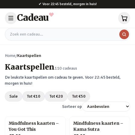
Naar hoofdinhoud
✔
Voor 22:45 besteld, morgen in huis!
Cadeau
Zoek een cadeau
Home
/
Kaartspellen
Kaartspellen
110
cadeaus
De leukste
kaartspellen
om cadeau te geven. Voor 22:45 besteld,
morgen in huis!
Sale
Tot €
10
Tot €
20
Tot €
50
Sorteer op
Mindfulness kaarten –
Mindfulness kaarten –
You Got This
Kama Sutra