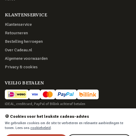
KLANTENSERVICE
Klantenservice
Retourneren
Bestelling herroepen
Over Cadeau.nl
Algemene voorwaarden
Privacy & cookies
VEILIG BETALEN
iDEAL, creditcard, PayPal of Billink achteraf betalen
BEZORGING
🍪 Cookies voor het leukste cadeau-advies
We gebruiken cookies om de site te verbeteren en relevante aanbiedingen te
Voor 22:45 besteld, morgen in huis. Tot 365 dagen retourneren.
tonen. Lees ons
cookiebeleid
.