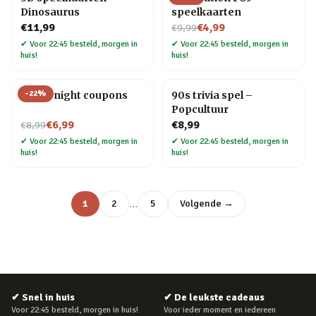
Dinosaurus
speelkaarten
Nu voor
€11,99
€4,99
€9,99
✔
Voor 22:45 besteld, morgen in
✔
Voor 22:45 besteld, morgen in
huis!
huis!
-
22
%
Movie night coupons
90s trivia spel –
Popcultuur
Nu voor
€6,99
€8,99
€8,99
✔
Voor 22:45 besteld, morgen in
✔
Voor 22:45 besteld, morgen in
huis!
huis!
…
1
2
5
Volgende →
✔
Snel in huis
✔
De leukste cadeaus
Voor 22:45 besteld, morgen in huis!
Voor ieder moment en iedereen