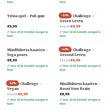
huis!
huis!
-
17
%
Trivia spel – Pub quiz
30 Day Challenge –
Groen Leven
Nu voor
€9,99
€9,99
€11,99
✔
Voor 22:45 besteld, morgen in
✔
Voor 22:45 besteld, morgen in
huis!
huis!
-
42
%
Mindfulness kaarten –
30 Day Challenge –
Yoga poses
Gezond Leven
Nu voor
€8,99
€6,99
€11,99
✔
Voor 22:45 besteld, morgen in
✔
Voor 22:45 besteld, morgen in
huis!
huis!
-
42
%
30 Day Challenge –
Mindfulness kaarten –
Vegan
Boost Your Brain
Nu voor
€6,99
€8,99
€11,99
✔
Voor 22:45 besteld, morgen in
✔
Voor 22:45 besteld, morgen in
huis!
huis!