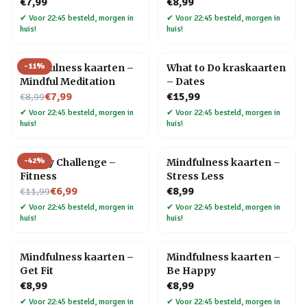
€7,99
€8,99
✔
Voor 22:45 besteld, morgen in
✔
Voor 22:45 besteld, morgen in
huis!
huis!
-
11
%
Mindfulness kaarten –
What to Do kraskaarten
Mindful Meditation
– Dates
Nu voor
€7,99
€15,99
€8,99
✔
Voor 22:45 besteld, morgen in
✔
Voor 22:45 besteld, morgen in
huis!
huis!
-
42
%
30 Day Challenge –
Mindfulness kaarten –
Fitness
Stress Less
Nu voor
€6,99
€8,99
€11,99
✔
Voor 22:45 besteld, morgen in
✔
Voor 22:45 besteld, morgen in
huis!
huis!
Mindfulness kaarten –
Mindfulness kaarten –
Get Fit
Be Happy
€8,99
€8,99
✔
Voor 22:45 besteld, morgen in
✔
Voor 22:45 besteld, morgen in