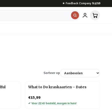
★
Feedback Company
9.2
/10
Sorteer op
ful
What to Do kraskaarten – Dates
€15,99
✔
Voor 22:45 besteld, morgen in huis!