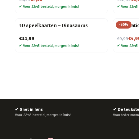
✔
Voor 22:45 besteld, morgen in huis!
✔
Voor 22:45 
-
50
%
3D speelkaarten – Dinosaurus
PlayStati
Nu voor
€11,99
€4,9
€9,99
✔
Voor 22:45 besteld, morgen in huis!
✔
Voor 22:45 
✔
Snel in huis
✔
De leukst
Voor 22:45 besteld, morgen in huis!
Voor ieder mome