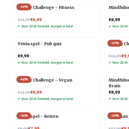
-
42
%
30 Day Challenge – Fitness
Mindfulne
Nu voor
€6,99
€8,99
€11,99
✔
Voor 22:45 besteld, morgen in huis!
✔
Voor 22:45 
-
17
%
Trivia spel – Pub quiz
30 Day C
Nu voor
€9,99
€9,
€11,99
✔
Voor 22:45 besteld, morgen in huis!
✔
Voor 22:45 
-
42
%
30 Day Challenge – Vegan
Mindfulne
Brain
Nu voor
€6,99
€8,99
€11,99
✔
Voor 22:45 besteld, morgen in huis!
✔
Voor 22:45 
-
11
%
-
23
%
Trivia spel – Reizen
Yoga aan 
Nu voor
Nu voor
€7,99
€9,
€8,99
€12,99