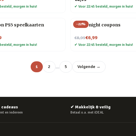
besteld, morgen in huis!
✔
Voor 22:45 besteld, morgen in huis!
-
22
%
on PS5 speelkaarten
Movie night coupons
Nu voor
9
€6,99
€8,99
besteld, morgen in huis!
✔
Voor 22:45 besteld, morgen in huis!
…
1
2
5
Volgende →
e cadeaus
✔
Makkelijk & veilig
nt en iedereen
Betaal o.a. met iDEAL