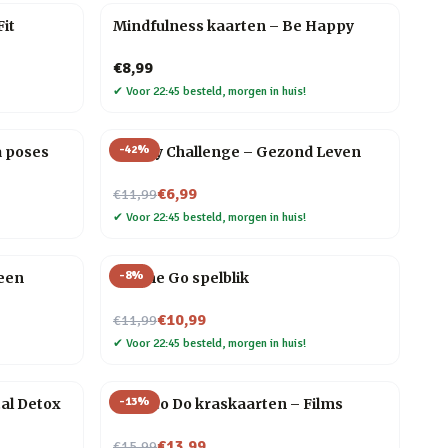
it
Mindfulness kaarten – Be Happy
€8,99
✔
Voor 22:45 besteld, morgen in huis!
-
42
%
a poses
30 Day Challenge – Gezond Leven
Nu voor
€6,99
€11,99
✔
Voor 22:45 besteld, morgen in huis!
-
8
%
een
On The Go spelblik
Nu voor
€10,99
€11,99
✔
Voor 22:45 besteld, morgen in huis!
-
13
%
tal Detox
What to Do kraskaarten – Films
Nu voor
€13,99
€15,99