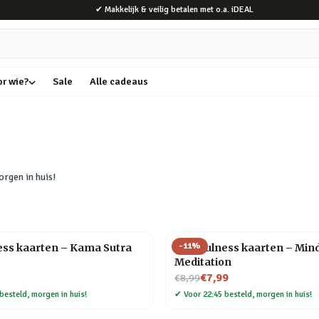
✔ Makkelijk & veilig betalen met o.a. iDEAL
or wie?
Sale
Alle cadeaus
rgen in huis!
-
11
%
ess kaarten – Kama Sutra
Mindfulness kaarten – Mind
Meditation
Nu voor
€7,99
€8,99
besteld, morgen in huis!
✔
Voor 22:45 besteld, morgen in huis!