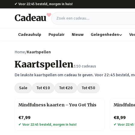
Naar hoofdinhoud
✔
Voor 22:45 besteld, morgen in huis!
Cadeau
Zoek een cadeau
Cadeauhulp
Populair
Nieuw
Gelegenheden
Vo
Home
/
Kaartspellen
Kaartspellen
110
cadeaus
De leukste
kaartspellen
om cadeau te geven. Voor 22:45 besteld, mo
Sale
Tot €
10
Tot €
20
Tot €
50
Mindfulness kaarten – You Got This
Mindfuln
€7,99
€8,99
✔
Voor 22:45 besteld, morgen in huis!
✔
Voor 22:45 