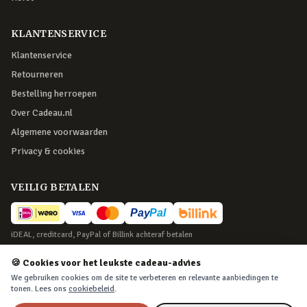
KLANTENSERVICE
Klantenservice
Retourneren
Bestelling herroepen
Over Cadeau.nl
Algemene voorwaarden
Privacy & cookies
VEILIG BETALEN
iDEAL, creditcard, PayPal of Billink achteraf betalen
BEZORGING
🍪 Cookies voor het leukste cadeau-advies
We gebruiken cookies om de site te verbeteren en relevante aanbiedingen te
Voor 22:45 besteld, morgen in huis. Tot 365 dagen retourneren.
tonen. Lees ons
cookiebeleid
.