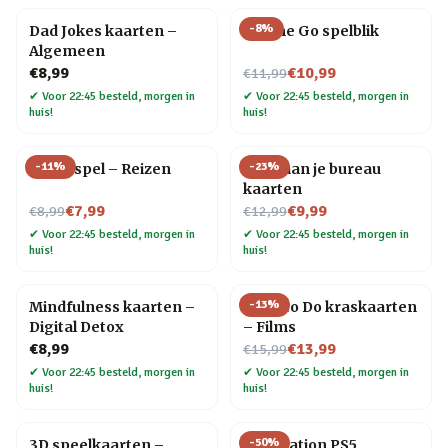
-
8
%
Dad Jokes kaarten –
On The Go spelblik
Algemeen
Nu voor
€8,99
€10,99
€11,99
✔
Voor 22:45 besteld, morgen in
✔
Voor 22:45 besteld, morgen in
huis!
huis!
-
11
%
-
23
%
Trivia spel – Reizen
Yoga aan je bureau
kaarten
Nu voor
Nu voor
€7,99
€9,99
€8,99
€12,99
✔
Voor 22:45 besteld, morgen in
✔
Voor 22:45 besteld, morgen in
huis!
huis!
-
13
%
Mindfulness kaarten –
What to Do kraskaarten
Digital Detox
– Films
Nu voor
€8,99
€13,99
€15,99
✔
Voor 22:45 besteld, morgen in
✔
Voor 22:45 besteld, morgen in
huis!
huis!
-
50
%
3D speelkaarten –
PlayStation PS5