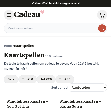
Naar hoofdinhoud
✔
Voor 22:45 besteld, morgen in huis!
Cadeau
Zoek een cadeau
Home
/
Kaartspellen
Kaartspellen
110
cadeaus
De leukste
kaartspellen
om cadeau te geven. Voor 22:45 besteld,
morgen in huis!
Sale
Tot €
10
Tot €
20
Tot €
50
Sorteer op
Mindfulness kaarten –
Mindfulness kaarten –
You Got This
Kama Sutra