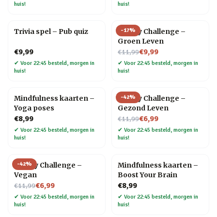
huis!
huis!
-
17
%
Trivia spel – Pub quiz
30 Day Challenge –
Groen Leven
Nu voor
€9,99
€9,99
€11,99
✔
Voor 22:45 besteld, morgen in
✔
Voor 22:45 besteld, morgen in
huis!
huis!
-
42
%
Mindfulness kaarten –
30 Day Challenge –
Yoga poses
Gezond Leven
Nu voor
€8,99
€6,99
€11,99
✔
Voor 22:45 besteld, morgen in
✔
Voor 22:45 besteld, morgen in
huis!
huis!
-
42
%
30 Day Challenge –
Mindfulness kaarten –
Vegan
Boost Your Brain
Nu voor
€6,99
€8,99
€11,99
✔
Voor 22:45 besteld, morgen in
✔
Voor 22:45 besteld, morgen in
huis!
huis!