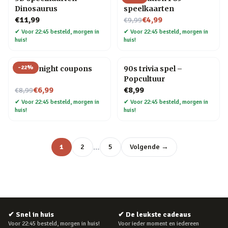
Dinosaurus
speelkaarten
Nu voor
€11,99
€4,99
€9,99
✔
Voor 22:45 besteld, morgen in
✔
Voor 22:45 besteld, morgen in
huis!
huis!
-
22
%
Movie night coupons
90s trivia spel –
Popcultuur
Nu voor
€6,99
€8,99
€8,99
✔
Voor 22:45 besteld, morgen in
✔
Voor 22:45 besteld, morgen in
huis!
huis!
…
1
2
5
Volgende →
✔
Snel in huis
✔
De leukste cadeaus
Voor 22:45 besteld, morgen in huis!
Voor ieder moment en iedereen