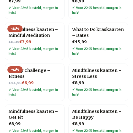
€7,99
€8,99
✔
Voor 22:45 besteld, morgen in
✔
Voor 22:45 besteld, morgen in
huis!
huis!
-
11
%
Mindfulness kaarten –
What to Do kraskaarten
Mindful Meditation
– Dates
Nu voor
€7,99
€15,99
€8,99
✔
Voor 22:45 besteld, morgen in
✔
Voor 22:45 besteld, morgen in
huis!
huis!
-
42
%
30 Day Challenge –
Mindfulness kaarten –
Fitness
Stress Less
Nu voor
€6,99
€8,99
€11,99
✔
Voor 22:45 besteld, morgen in
✔
Voor 22:45 besteld, morgen in
huis!
huis!
Mindfulness kaarten –
Mindfulness kaarten –
Get Fit
Be Happy
€8,99
€8,99
✔
Voor 22:45 besteld, morgen in
✔
Voor 22:45 besteld, morgen in