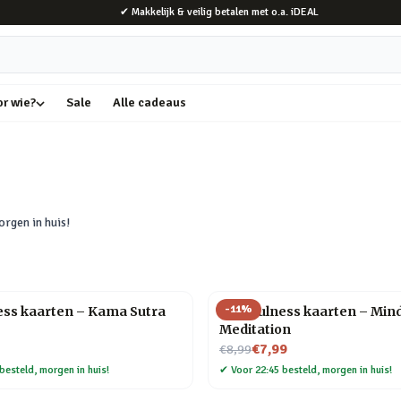
✔ Makkelijk & veilig betalen met o.a. iDEAL
or wie?
Sale
Alle cadeaus
rgen in huis!
-
11
%
ess kaarten – Kama Sutra
Mindfulness kaarten – Mind
Meditation
Nu voor
€7,99
€8,99
besteld, morgen in huis!
✔
Voor 22:45 besteld, morgen in huis!