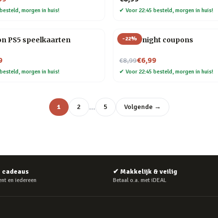
besteld, morgen in huis!
✔
Voor 22:45 besteld, morgen in huis!
-
22
%
on PS5 speelkaarten
Movie night coupons
Nu voor
9
€6,99
€8,99
besteld, morgen in huis!
✔
Voor 22:45 besteld, morgen in huis!
…
1
2
5
Volgende →
e cadeaus
✔
Makkelijk & veilig
nt en iedereen
Betaal o.a. met iDEAL