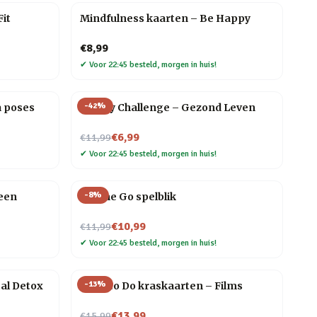
it
Mindfulness kaarten – Be Happy
€8,99
✔
Voor 22:45 besteld, morgen in huis!
-
42
%
a poses
30 Day Challenge – Gezond Leven
Nu voor
€6,99
€11,99
✔
Voor 22:45 besteld, morgen in huis!
-
8
%
een
On The Go spelblik
Nu voor
€10,99
€11,99
✔
Voor 22:45 besteld, morgen in huis!
-
13
%
tal Detox
What to Do kraskaarten – Films
Nu voor
€13,99
€15,99