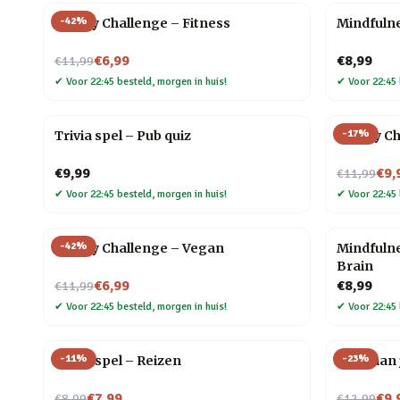
-
42
%
30 Day Challenge – Fitness
Mindfulne
Nu voor
€6,99
€8,99
€11,99
✔
Voor 22:45 besteld, morgen in huis!
✔
Voor 22:45 
-
17
%
Trivia spel – Pub quiz
30 Day C
Nu voor
€9,99
€9,
€11,99
✔
Voor 22:45 besteld, morgen in huis!
✔
Voor 22:45 
-
42
%
30 Day Challenge – Vegan
Mindfulne
Brain
Nu voor
€6,99
€8,99
€11,99
✔
Voor 22:45 besteld, morgen in huis!
✔
Voor 22:45 
-
11
%
-
23
%
Trivia spel – Reizen
Yoga aan 
Nu voor
Nu voor
€7,99
€9,
€8,99
€12,99