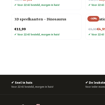
✔
Voor 22:45 besteld, morgen in huis!
✔
Voor 22:45 
-
50
%
3D speelkaarten – Dinosaurus
PlayStati
Nu voor
€11,99
€4,9
€9,99
✔
Voor 22:45 besteld, morgen in huis!
✔
Voor 22:45 
✔
Snel in huis
✔
De leukst
Voor 22:45 besteld, morgen in huis!
Voor ieder mome