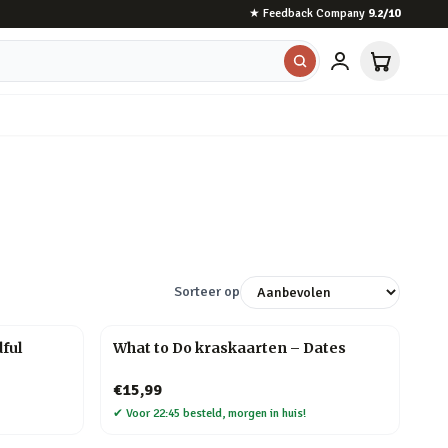
★
Feedback Company
9.2
/10
Sorteer op
ful
What to Do kraskaarten – Dates
€15,99
✔
Voor 22:45 besteld, morgen in huis!