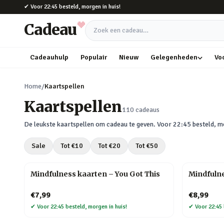
Naar hoofdinhoud
✔
Voor 22:45 besteld, morgen in huis!
Cadeau
Zoek een cadeau
Cadeauhulp
Populair
Nieuw
Gelegenheden
Vo
Home
/
Kaartspellen
Kaartspellen
110
cadeaus
De leukste
kaartspellen
om cadeau te geven. Voor 22:45 besteld, mo
Sale
Tot €
10
Tot €
20
Tot €
50
Mindfulness kaarten – You Got This
Mindfuln
€7,99
€8,99
✔
Voor 22:45 besteld, morgen in huis!
✔
Voor 22:45 