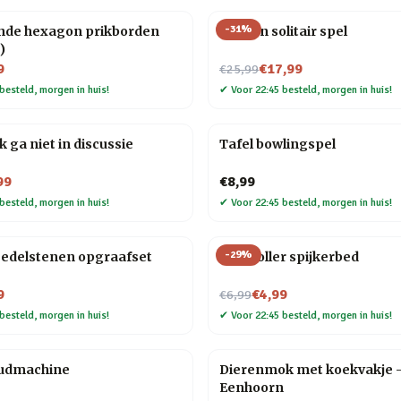
-
31
%
ende hexagon prikborden
Houten solitair spel
)
Nu voor
9
€17,99
€25,99
besteld, morgen in huis!
✔
Voor 22:45 besteld, morgen in huis!
k ga niet in discussie
Tafel bowlingspel
99
€8,99
besteld, morgen in huis!
✔
Voor 22:45 besteld, morgen in huis!
-
29
%
t edelstenen opgraafset
Controller spijkerbed
Nu voor
9
€4,99
€6,99
besteld, morgen in huis!
✔
Voor 22:45 besteld, morgen in huis!
udmachine
Dierenmok met koekvakje 
Eenhoorn