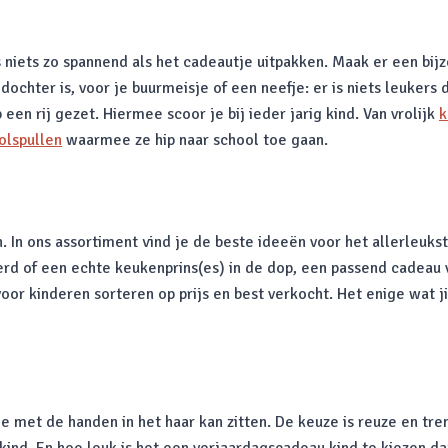
 niets zo spannend als het cadeautje uitpakken. Maak er een bijzo
 dochter is, voor je buurmeisje of een neefje: er is niets leuker
en rij gezet. Hiermee scoor je bij ieder jarig kind. Van vrolijk
k
olspullen
waarmee ze hip naar school toe gaan.
 In ons assortiment vind je de beste ideeën voor het allerleuks
verd of een echte keukenprins(es) in de dop, een passend cadeau v
r kinderen sorteren op prijs en best verkocht. Het enige wat jij 
je met de handen in het haar kan zitten. De keuze is reuze en tr