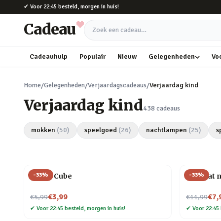
Naar hoofdinhoud
✔
Voor 22:45 besteld, morgen in huis!
Cadeau
Zoek een cadeau
Cadeauhulp
Populair
Nieuw
Gelegenheden
Vo
Home
/
Gelegenheden
/
Verjaardagscadeaus
/
Verjaardag kind
Verjaardag kind
438
cadeaus
mokken
(
50
)
speelgoed
(
26
)
nachtlampen
(
25
)
s
-
33
%
-
33
%
Magic Cube
Mini kat 
Nu voor
Nu voor
€3,99
€7,
€5,99
€11,99
✔
Voor 22:45 besteld, morgen in huis!
✔
Voor 22:45 