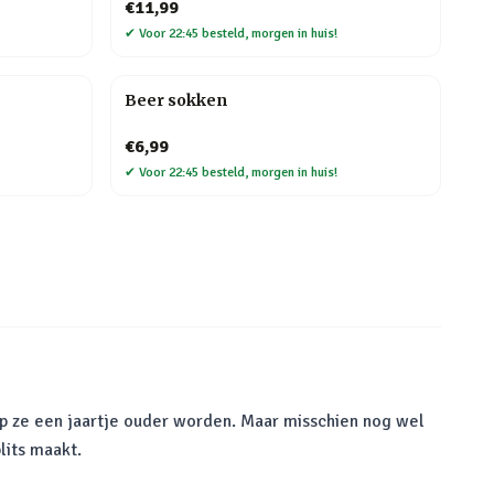
€11,99
✔
Voor 22:45 besteld, morgen in huis!
Beer sokken
€6,99
✔
Voor 22:45 besteld, morgen in huis!
rop ze een jaartje ouder worden. Maar misschien nog wel
lits maakt.