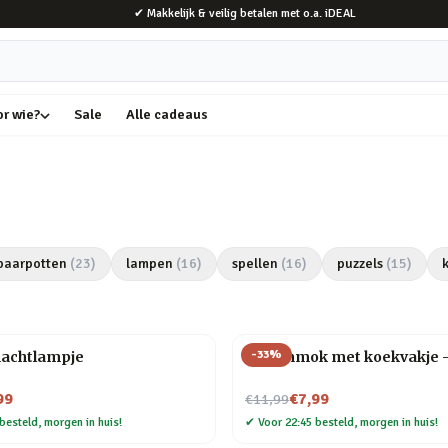
✔ Makkelijk & veilig betalen met o.a. iDEAL
or wie?
Sale
Alle cadeaus
paarpotten
(
23
)
lampen
(
16
)
spellen
(
16
)
puzzels
(
15
)
-
33
%
nachtlampje
Dierenmok met koekvakje 
Nu voor
99
€7,99
€11,99
besteld, morgen in huis!
✔
Voor 22:45 besteld, morgen in huis!