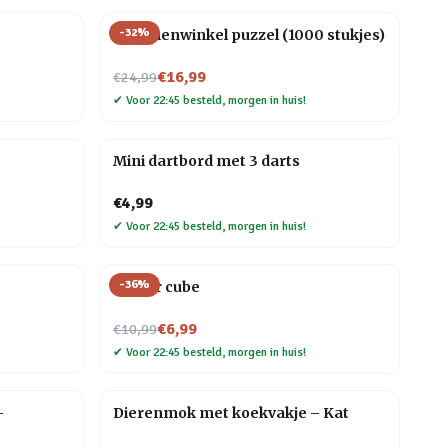
-
32
%
Bloemenwinkel puzzel (1000 stukjes)
Nu voor
€16,99
€24,99
✔
Voor 22:45 besteld, morgen in huis!
Mini dartbord met 3 darts
€4,99
✔
Voor 22:45 besteld, morgen in huis!
-
36
%
Finger cube
Nu voor
€6,99
€10,99
✔
Voor 22:45 besteld, morgen in huis!
–
Dierenmok met koekvakje – Kat