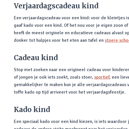
Verjaardagscadeau kind
Een verjaardagscadeau voor een kind: voor de kleintjes is
gaaf kado voor een kind. Of het nou voor je eigen zoon of
heeft de meest originele en educatieve cadeaus alvast op e
donker tot hulpjes voor het eten aan tafel en
stoere scho
Cadeau kind
Stop met zoeken naar een origineel cadeau voor kinderen.
of jongen je ook iets zoekt, zoals stoer,
sportief
, een lie
gemakkelijker te maken kun je alle verjaardagscadeaus voo
toffe kado op tijd arriveert voor het verjaardagsfeestje.
Kado kind
Een speciaal kado voor een kind kiezen, is iets waardoor 