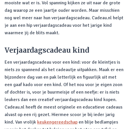
mooiste wat er is. Vol spanning kijken ze uit naar de grote
dag waarop ze een jaartje ouder worden. Maar misschien
nog wel meer naar hun verjaardagscadeau. Cadeau.nl helpt
je aan een hip verjaardagscadeau voor het jarige kind
waarmee jij de blits maakt.
Verjaardagscadeau kind
Een verjaardagscadeau voor een kind: voor de kleintjes is
niets zo spannend als het cadeautje uitpakken. Maak er een
bijzondere dag van en pak letterlijk en figuurlijk uit met
een gaaf kado voor een kind. Of het nou voor je eigen zoon
of dochter is, voor je buurmeisje of een neefje: er is niets
leukers dan een creatief verjaardagscadeau kind kopen.
Cadeau.nl heeft de meest originele en educatieve cadeaus
alvast op een rij gezet. Hiermee scoor je bij ieder jarig
kind. Van vrolijk
keukengereedschap
en blije bedlampjes