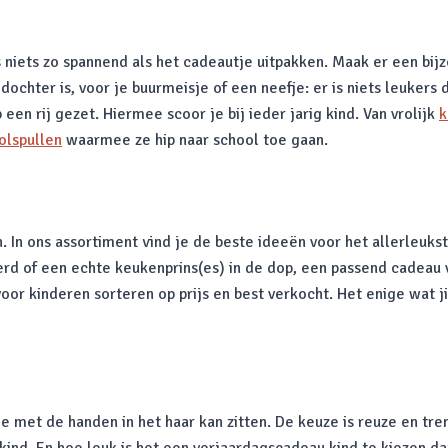
 niets zo spannend als het cadeautje uitpakken. Maak er een bijzo
 dochter is, voor je buurmeisje of een neefje: er is niets leuker
en rij gezet. Hiermee scoor je bij ieder jarig kind. Van vrolijk
k
olspullen
waarmee ze hip naar school toe gaan.
 In ons assortiment vind je de beste ideeën voor het allerleuks
verd of een echte keukenprins(es) in de dop, een passend cadeau v
r kinderen sorteren op prijs en best verkocht. Het enige wat jij 
je met de handen in het haar kan zitten. De keuze is reuze en tr