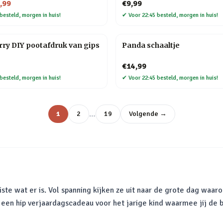
,99
€9,99
besteld, morgen in huis!
✔
Voor 22:45 besteld, morgen in huis!
ry DIY pootafdruk van gips
Panda schaaltje
€14,99
besteld, morgen in huis!
✔
Voor 22:45 besteld, morgen in huis!
…
1
2
19
Volgende →
iste wat er is. Vol spanning kijken ze uit naar de grote dag waa
een hip verjaardagscadeau voor het jarige kind waarmee jij de b