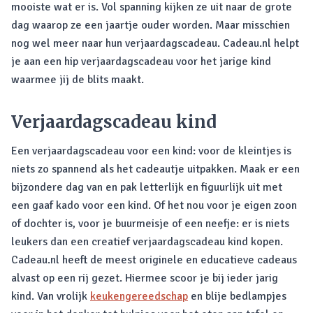
mooiste wat er is. Vol spanning kijken ze uit naar de grote
dag waarop ze een jaartje ouder worden. Maar misschien
nog wel meer naar hun verjaardagscadeau. Cadeau.nl helpt
je aan een hip verjaardagscadeau voor het jarige kind
waarmee jij de blits maakt.
Verjaardagscadeau kind
Een verjaardagscadeau voor een kind: voor de kleintjes is
niets zo spannend als het cadeautje uitpakken. Maak er een
bijzondere dag van en pak letterlijk en figuurlijk uit met
een gaaf kado voor een kind. Of het nou voor je eigen zoon
of dochter is, voor je buurmeisje of een neefje: er is niets
leukers dan een creatief verjaardagscadeau kind kopen.
Cadeau.nl heeft de meest originele en educatieve cadeaus
alvast op een rij gezet. Hiermee scoor je bij ieder jarig
kind. Van vrolijk
keukengereedschap
en blije bedlampjes