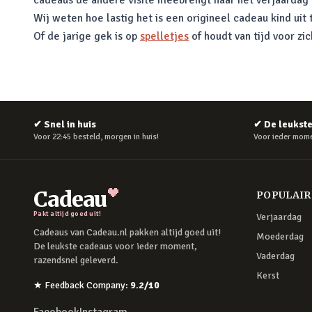
cadeaus de andere visite meebrengt naar het verjaardag k
Wij weten hoe lastig het is een origineel cadeau kind u
Of de jarige gek is op
spelletjes
of houdt van tijd voor zic
✔
Snel in huis
✔
De leukst
Voor 22:45 besteld, morgen in huis!
Voor ieder mome
Cadeau
POPULAI
Pakt altijd goed uit!
Verjaardag
Cadeaus van Cadeau.nl pakken altijd goed uit!
Moederdag
De leukste cadeaus voor ieder moment,
Vaderdag
razendsnel geleverd.
Kerst
★
Feedback Company
:
9.2
/10