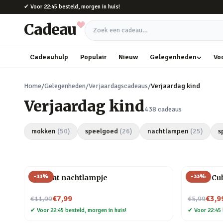
Naar hoofdinhoud
✔
Voor 22:45 besteld, morgen in huis!
Cadeau
Zoek een cadeau
Cadeauhulp
Populair
Nieuw
Gelegenheden
Vo
Home
/
Gelegenheden
/
Verjaardagscadeaus
/
Verjaardag kind
Verjaardag kind
438
cadeaus
mokken
(
50
)
speelgoed
(
26
)
nachtlampen
(
25
)
s
-
33
%
-
33
%
Mini kat nachtlampje
Magic Cu
Nu voor
Nu voor
€7,99
€3,9
€11,99
€5,99
✔
Voor 22:45 besteld, morgen in huis!
✔
Voor 22:45 