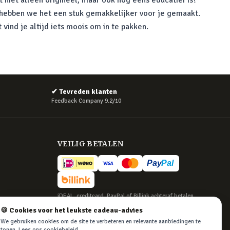
 niet alleen origineel, maar ook nog eens educatief is?
n hebben we het een stuk gemakkelijker voor je gemaakt.
 vind je altijd iets moois om in te pakken.
✔
Tevreden klanten
Feedback Company 9.2/10
VEILIG BETALEN
iDEAL, creditcard, PayPal of Billink achteraf betalen
🍪 Cookies voor het leukste cadeau-advies
BEZORGING
We gebruiken cookies om de site te verbeteren en relevante aanbiedingen te
Voor 22:45 besteld, morgen in huis. Tot 365
tonen. Lees ons
cookiebeleid
.