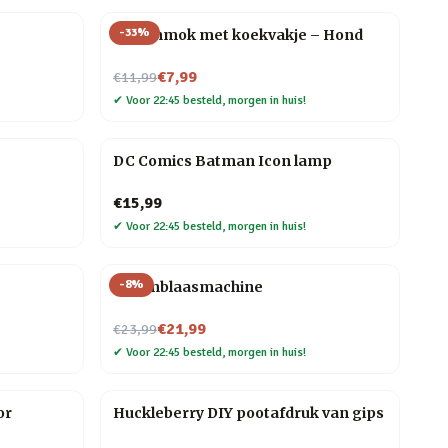
-
33
%
Dierenmok met koekvakje – Hond
Nu voor
€7,99
€11,99
✔
Voor 22:45 besteld, morgen in huis!
DC Comics Batman Icon lamp
€15,99
✔
Voor 22:45 besteld, morgen in huis!
-
8
%
Bellenblaasmachine
Nu voor
€21,99
€23,99
✔
Voor 22:45 besteld, morgen in huis!
or
Huckleberry DIY pootafdruk van gips