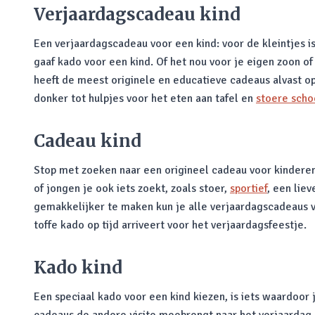
Verjaardagscadeau kind
Een verjaardagscadeau voor een kind: voor de kleintjes is
gaaf kado voor een kind. Of het nou voor je eigen zoon of
heeft de meest originele en educatieve cadeaus alvast op e
donker tot hulpjes voor het eten aan tafel en
stoere scho
Cadeau kind
Stop met zoeken naar een origineel cadeau voor kinderen.
of jongen je ook iets zoekt, zoals stoer,
sportief
, een lie
gemakkelijker te maken kun je alle verjaardagscadeaus voo
toffe kado op tijd arriveert voor het verjaardagsfeestje.
Kado kind
Een speciaal kado voor een kind kiezen, is iets waardoor 