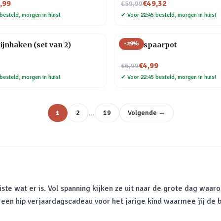
Nu voor
,99
€49,32
€59,99
besteld, morgen in huis!
✔
Voor 22:45 besteld, morgen in huis!
-
29
%
ijnhaken (set van 2)
Raket spaarpot
Nu voor
€4,99
€6,99
besteld, morgen in huis!
✔
Voor 22:45 besteld, morgen in huis!
…
1
2
19
Volgende →
iste wat er is. Vol spanning kijken ze uit naar de grote dag waa
een hip verjaardagscadeau voor het jarige kind waarmee jij de b