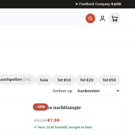
★
Feedback Company
9.2
/10
kaartspellen
(
14
)
Sale
Tot €
10
Tot €
20
Tot €
50
Sorteer op
-
33
%
Mini vos nachtlampje
Nu voor
€7,99
€11,99
✔
Voor 22:45 besteld, morgen in huis!