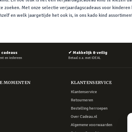
ind. En hoe leuk is het een verjaardagscadeau kind te kiezen dat
it te zoeken. Met onze selectie verjaardagscadeaus voor kindere
hzelf en welk jaargetijde het ook is, in ons kado kind assortiment
e cadeaus
✔
Makkelijk & veilig
nt en iedereen
Betaal o.a. met iDEAL
RE MOMENTEN
KLANTENSERVICE
Klantenservice
Retourneren
Bestelling herroepen
Over Cadeau.nl
Algemene voorwaarden