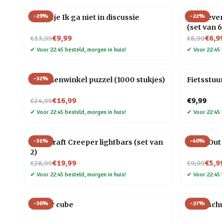
-
29
%
-
22
%
Tegeltje Ik ga niet in discussie
Zelfklev
(set van 6
Nu voor
Nu voor
€9,99
€6,9
€13,99
€8,99
✔
Voor 22:45 besteld, morgen in huis!
✔
Voor 22:45 
-
32
%
Bloemenwinkel puzzel (1000 stukjes)
Fietsstuu
Nu voor
€16,99
€9,99
€24,99
✔
Voor 22:45 besteld, morgen in huis!
✔
Voor 22:45 
-
31
%
-
40
%
Minecraft Creeper lightbars (set van
Dig It Ou
2)
Nu voor
Nu voor
€19,99
€5,9
€28,99
€9,99
✔
Voor 22:45 besteld, morgen in huis!
✔
Voor 22:45 
-
36
%
-
27
%
Finger cube
Kaartsch