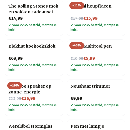
-
11
%
The Rolling Stones mok
Golfbal heupflacon
en sokken cadeauset
Nu voor
€14,99
€15,99
€17,99
✔
Voor 22:45 besteld, morgen in
✔
Voor 22:45 besteld, morgen in
huis!
huis!
-
45
%
Blokhut koekoeksklok
6-in-1 Multitool pen
Nu voor
€63,99
€5,99
€10,99
✔
Voor 22:45 besteld, morgen in
✔
Voor 22:45 besteld, morgen in
huis!
huis!
-
29
%
Bamboe speaker op
Neushaar trimmer
zonne-energie
Nu voor
€16,99
€9,99
€23,99
✔
Voor 22:45 besteld, morgen in
✔
Voor 22:45 besteld, morgen in
huis!
huis!
Wereldbol stormglas
Pen met lampje