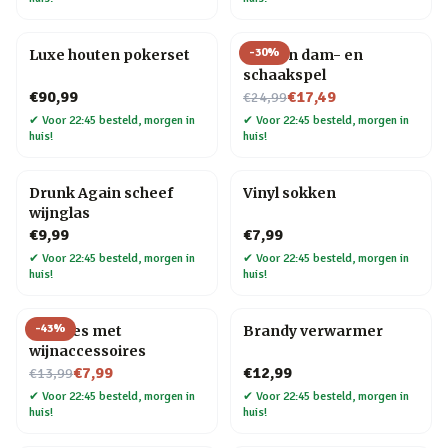
-
30
%
Luxe houten pokerset
Houten dam- en
schaakspel
Nu voor
€90,99
€17,49
€24,99
✔
Voor 22:45 besteld, morgen in
✔
Voor 22:45 besteld, morgen in
huis!
huis!
Drunk Again scheef
Vinyl sokken
wijnglas
€9,99
€7,99
✔
Voor 22:45 besteld, morgen in
✔
Voor 22:45 besteld, morgen in
huis!
huis!
-
43
%
Wijnfles met
Brandy verwarmer
wijnaccessoires
Nu voor
€7,99
€12,99
€13,99
✔
Voor 22:45 besteld, morgen in
✔
Voor 22:45 besteld, morgen in
huis!
huis!