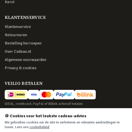
Kerst
KLANTENSERVICE
Klantenservice
Retourneren
Bestelling herroepen
Over Cadeau.nl
Algemene voorwaarden
Privacy & cookies
VEILIG BETALEN
iDEAL, creditcard, PayPal of Billink achteraf betalen
BEZORGING
🍪 Cookies voor het leukste cadeau-advies
We gebruiken cookies om de site te verbeteren en relevante aanbiedingen te
Voor 22:45 besteld, morgen in huis. Tot 365 dagen retourneren.
tonen. Lees ons
cookiebeleid
.