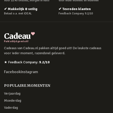
Voor 22:45 besteld, morgen in huis!
Voor ieder moment en iedereen
✔
Makkelijk & veilig
✔
Tevreden klanten
Betaal o.a. met iDEAL
Feedback Company 9.2/10
Cadeau
Pakt altijd goed uit!
Cadeaus van Cadeau.nl pakken altijd goed uit! De leukste cadeaus
voor ieder moment, razendsnel geleverd.
★
Feedback Company
:
9.2
/10
Facebook
Instagram
POPULAIRE MOMENTEN
Verjaardag
Moederdag
Vaderdag