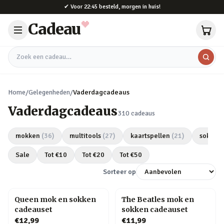
Naar hoofdinhoud
✔
Voor 22:45 besteld, morgen in huis!
Cadeau
Zoek een cadeau
Home
/
Gelegenheden
/
Vaderdagcadeaus
Vaderdagcadeaus
310
cadeaus
mokken
(
36
)
multitools
(
27
)
kaartspellen
(
21
)
sokken
Sale
Tot €
10
Tot €
20
Tot €
50
Sorteer op
Queen mok en sokken
The Beatles mok en
cadeauset
sokken cadeauset
€12,99
€11,99