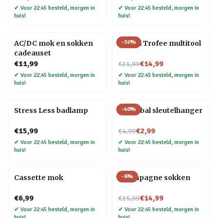
✔
Voor 22:45 besteld, morgen in
✔
Voor 22:45 besteld, morgen in
huis!
huis!
-
32
%
AC/DC mok en sokken
#1 Dad Trofee multitool
cadeauset
Nu voor
€11,99
€14,99
€21,99
✔
Voor 22:45 besteld, morgen in
✔
Voor 22:45 besteld, morgen in
huis!
huis!
-
40
%
Stress Less badlamp
Biljartbal sleutelhanger
Nu voor
€15,99
€2,99
€4,99
✔
Voor 22:45 besteld, morgen in
✔
Voor 22:45 besteld, morgen in
huis!
huis!
-
6
%
Cassette mok
Champagne sokken
Nu voor
€6,99
€14,99
€15,99
✔
Voor 22:45 besteld, morgen in
✔
Voor 22:45 besteld, morgen in
huis!
huis!