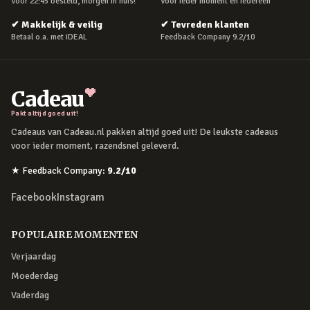
Voor 22:45 besteld, morgen in huis!
Voor ieder moment en iedereen
✔
Makkelijk & veilig
✔
Tevreden klanten
Betaal o.a. met iDEAL
Feedback Company 9.2/10
Cadeau
Pakt altijd goed uit!
Cadeaus van Cadeau.nl pakken altijd goed uit! De leukste cadeaus
voor ieder moment, razendsnel geleverd.
★
Feedback Company
:
9.2
/10
Facebook
Instagram
POPULAIRE MOMENTEN
Verjaardag
Moederdag
Vaderdag