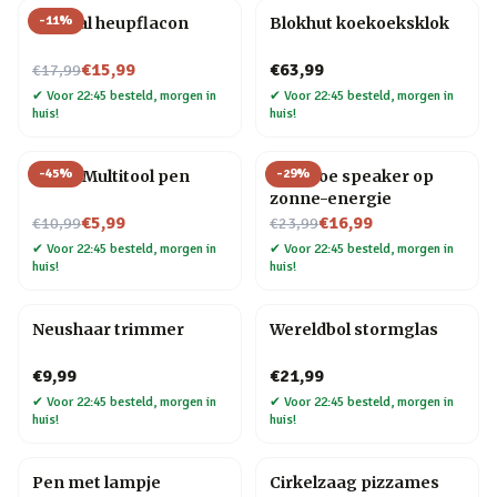
-
11
%
Golfbal heupflacon
Blokhut koekoeksklok
Nu voor
€15,99
€63,99
€17,99
✔
Voor 22:45 besteld, morgen in
✔
Voor 22:45 besteld, morgen in
huis!
huis!
-
45
%
-
29
%
6-in-1 Multitool pen
Bamboe speaker op
zonne-energie
Nu voor
Nu voor
€5,99
€16,99
€10,99
€23,99
✔
Voor 22:45 besteld, morgen in
✔
Voor 22:45 besteld, morgen in
huis!
huis!
Neushaar trimmer
Wereldbol stormglas
€9,99
€21,99
✔
Voor 22:45 besteld, morgen in
✔
Voor 22:45 besteld, morgen in
huis!
huis!
Pen met lampje
Cirkelzaag pizzames