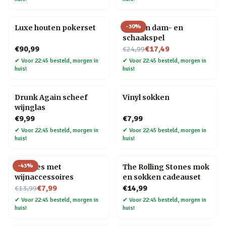
-
30
%
Luxe houten pokerset
Houten dam- en
schaakspel
Nu voor
€90,99
€17,49
€24,99
✔
Voor 22:45 besteld, morgen in
✔
Voor 22:45 besteld, morgen in
huis!
huis!
Drunk Again scheef
Vinyl sokken
wijnglas
€9,99
€7,99
✔
Voor 22:45 besteld, morgen in
✔
Voor 22:45 besteld, morgen in
huis!
huis!
-
43
%
Wijnfles met
The Rolling Stones mok
wijnaccessoires
en sokken cadeauset
Nu voor
€7,99
€14,99
€13,99
✔
Voor 22:45 besteld, morgen in
✔
Voor 22:45 besteld, morgen in
huis!
huis!