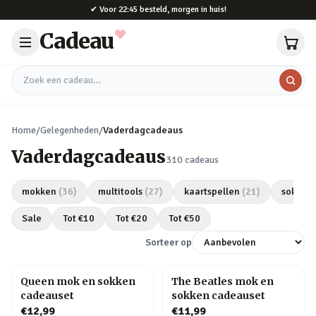
Naar hoofdinhoud
✔
Voor 22:45 besteld, morgen in huis!
Cadeau
Zoek een cadeau
Home
/
Gelegenheden
/
Vaderdagcadeaus
Vaderdagcadeaus
310
cadeaus
mokken
(
36
)
multitools
(
27
)
kaartspellen
(
21
)
sokken
Sale
Tot €
10
Tot €
20
Tot €
50
Sorteer op
Queen mok en sokken
The Beatles mok en
cadeauset
sokken cadeauset
€12,99
€11,99