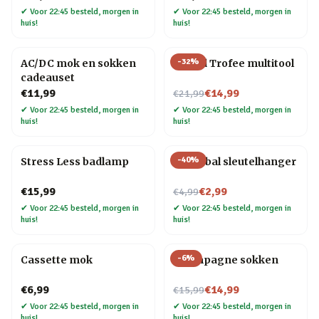
✔
Voor 22:45 besteld, morgen in
✔
Voor 22:45 besteld, morgen in
huis!
huis!
-
32
%
AC/DC mok en sokken
#1 Dad Trofee multitool
cadeauset
Nu voor
€11,99
€14,99
€21,99
✔
Voor 22:45 besteld, morgen in
✔
Voor 22:45 besteld, morgen in
huis!
huis!
-
40
%
Stress Less badlamp
Biljartbal sleutelhanger
Nu voor
€15,99
€2,99
€4,99
✔
Voor 22:45 besteld, morgen in
✔
Voor 22:45 besteld, morgen in
huis!
huis!
-
6
%
Cassette mok
Champagne sokken
Nu voor
€6,99
€14,99
€15,99
✔
Voor 22:45 besteld, morgen in
✔
Voor 22:45 besteld, morgen in
huis!
huis!