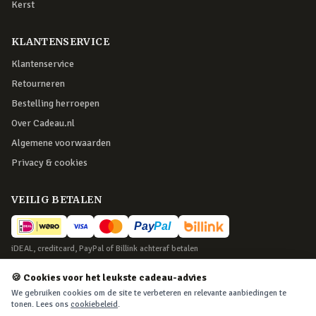
Kerst
KLANTENSERVICE
Klantenservice
Retourneren
Bestelling herroepen
Over Cadeau.nl
Algemene voorwaarden
Privacy & cookies
VEILIG BETALEN
iDEAL, creditcard, PayPal of Billink achteraf betalen
BEZORGING
🍪 Cookies voor het leukste cadeau-advies
We gebruiken cookies om de site te verbeteren en relevante aanbiedingen te
Voor 22:45 besteld, morgen in huis. Tot 365 dagen retourneren.
tonen. Lees ons
cookiebeleid
.