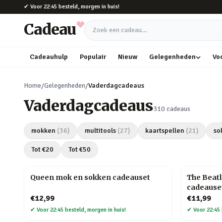
Naar hoofdinhoud
✔
Voor 22:45 besteld, morgen in huis!
Cadeau
Zoek een cadeau
Cadeauhulp
Populair
Nieuw
Gelegenheden
Vo
Home
/
Gelegenheden
/
Vaderdagcadeaus
Vaderdagcadeaus
310
cadeaus
mokken
(
36
)
multitools
(
27
)
kaartspellen
(
21
)
so
Tot €
20
Tot €
50
Queen mok en sokken cadeauset
The Beat
cadeause
€12,99
€11,99
✔
Voor 22:45 besteld, morgen in huis!
✔
Voor 22:45 