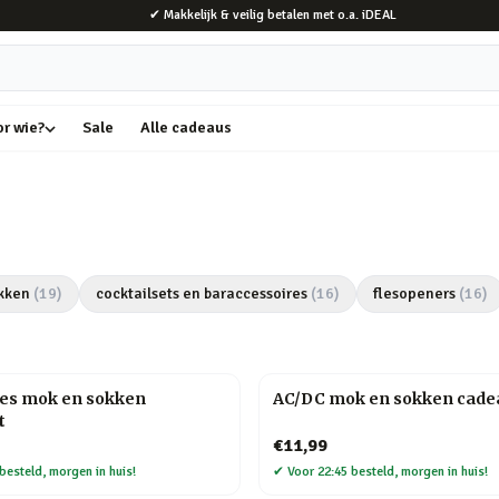
✔ Makkelijk & veilig betalen met o.a. iDEAL
or wie?
Sale
Alle cadeaus
kken
(
19
)
cocktailsets en baraccessoires
(
16
)
flesopeners
(
16
)
les mok en sokken
AC/DC mok en sokken cade
t
€11,99
besteld, morgen in huis!
✔
Voor 22:45 besteld, morgen in huis!