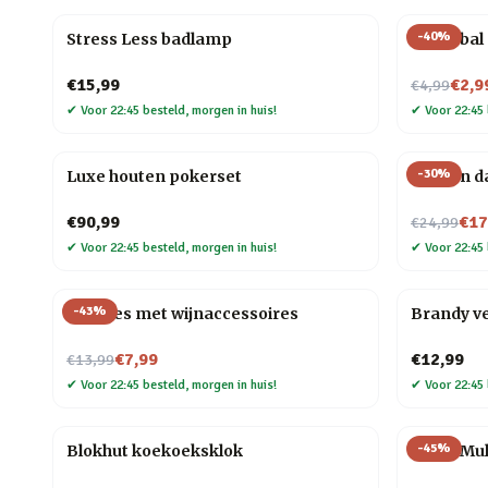
-
40
%
Stress Less badlamp
Biljartba
Nu voor
€15,99
€2,9
€4,99
✔
Voor 22:45 besteld, morgen in huis!
✔
Voor 22:45 
-
30
%
Luxe houten pokerset
Houten d
Nu voor
€90,99
€17
€24,99
✔
Voor 22:45 besteld, morgen in huis!
✔
Voor 22:45 
-
43
%
Wijnfles met wijnaccessoires
Brandy v
Nu voor
€7,99
€12,99
€13,99
✔
Voor 22:45 besteld, morgen in huis!
✔
Voor 22:45 
-
45
%
Blokhut koekoeksklok
6-in-1 Mu