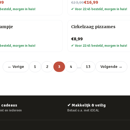
Nu voor
99
€16,99
€23,99
besteld, morgen in huis!
✔
Voor 22:45 besteld, morgen in huis!
lampje
Cirkelzaag pizzames
€8,99
besteld, morgen in huis!
✔
Voor 22:45 besteld, morgen in huis!
…
← Vorige
1
2
3
4
13
Volgende →
e cadeaus
✔
Makkelijk & veilig
nt en iedereen
Betaal o.a. met iDEAL