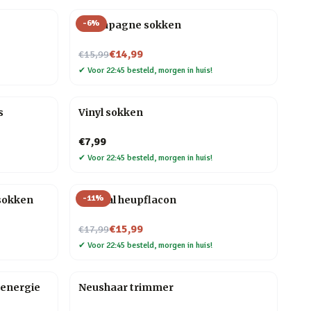
-
6
%
Champagne sokken
Nu voor
€14,99
€15,99
✔
Voor 22:45 besteld, morgen in huis!
s
Vinyl sokken
€7,99
✔
Voor 22:45 besteld, morgen in huis!
-
11
%
 sokken
Golfbal heupflacon
Nu voor
€15,99
€17,99
✔
Voor 22:45 besteld, morgen in huis!
energie
Neushaar trimmer