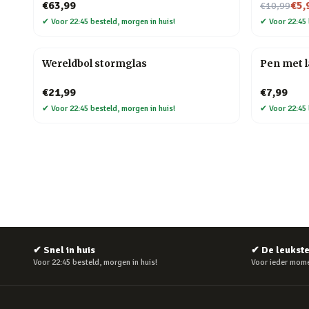
Nu voor
€63,99
€5,
€10,99
✔
Voor 22:45 besteld, morgen in huis!
✔
Voor 22:45 
Wereldbol stormglas
Pen met 
€21,99
€7,99
✔
Voor 22:45 besteld, morgen in huis!
✔
Voor 22:45 
✔
Snel in huis
✔
De leukst
Voor 22:45 besteld, morgen in huis!
Voor ieder mome