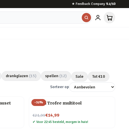
★
Feedback Company
9.2
/10
drankglazen
(
15
)
spellen
(
12
)
Sale
Tot €
10
Sorteer op
-
32
%
auset
#1 Dad Trofee multitool
Nu voor
€14,99
€21,99
✔
Voor 22:45 besteld, morgen in huis!