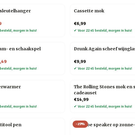
l sleutelhanger
Cassette mok
9
€6,99
besteld, morgen in huis!
✔
Voor 22:45 besteld, morgen in huis!
am- en schaakspel
Drunk Again scheef wijngla
,49
€9,99
besteld, morgen in huis!
✔
Voor 22:45 besteld, morgen in huis!
erwarmer
The Rolling Stones mok en
cadeauset
€14,99
besteld, morgen in huis!
✔
Voor 22:45 besteld, morgen in huis!
-
29
%
ltitool pen
Bamboe speaker op zonne-