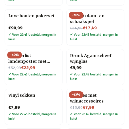
-
30
%
Luxe houten pokerset
Houten dam- en
schaakspel
Nu voor
€90,99
€17,49
€24,99
✔
Voor 22:45 besteld, morgen in
✔
Voor 22:45 besteld, morgen in
huis!
huis!
-
30
%
Wanderlist
Drunk Again scheef
landenposter met
wijnglas
Nu voor
krasfolie
€22,99
€9,99
€32,99
✔
Voor 22:45 besteld, morgen in
✔
Voor 22:45 besteld, morgen in
huis!
huis!
-
43
%
Vinyl sokken
Wijnfles met
wijnaccessoires
Nu voor
€7,99
€7,99
€13,99
✔
Voor 22:45 besteld, morgen in
✔
Voor 22:45 besteld, morgen in
huis!
huis!