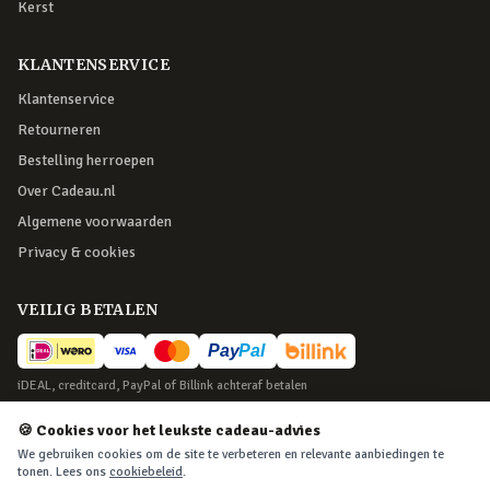
Kerst
KLANTENSERVICE
Klantenservice
Retourneren
Bestelling herroepen
Over Cadeau.nl
Algemene voorwaarden
Privacy & cookies
VEILIG BETALEN
iDEAL, creditcard, PayPal of Billink achteraf betalen
BEZORGING
🍪 Cookies voor het leukste cadeau-advies
We gebruiken cookies om de site te verbeteren en relevante aanbiedingen te
Voor 22:45 besteld, morgen in huis. Tot 365 dagen retourneren.
tonen. Lees ons
cookiebeleid
.