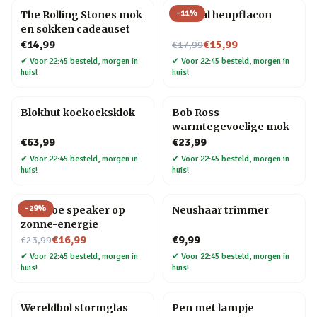
-
11
%
The Rolling Stones mok
Golfbal heupflacon
en sokken cadeauset
Nu voor
€14,99
€15,99
€17,99
✔
Voor 22:45 besteld, morgen in
✔
Voor 22:45 besteld, morgen in
huis!
huis!
Blokhut koekoeksklok
Bob Ross
warmtegevoelige mok
€63,99
€23,99
✔
Voor 22:45 besteld, morgen in
✔
Voor 22:45 besteld, morgen in
huis!
huis!
-
29
%
Bamboe speaker op
Neushaar trimmer
zonne-energie
Nu voor
€16,99
€9,99
€23,99
✔
Voor 22:45 besteld, morgen in
✔
Voor 22:45 besteld, morgen in
huis!
huis!
Wereldbol stormglas
Pen met lampje