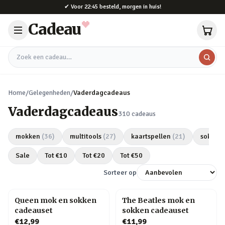
Naar hoofdinhoud
✔
Voor 22:45 besteld, morgen in huis!
Cadeau
Zoek een cadeau
Home
/
Gelegenheden
/
Vaderdagcadeaus
Vaderdagcadeaus
310
cadeaus
mokken
(
36
)
multitools
(
27
)
kaartspellen
(
21
)
sokken
Sale
Tot €
10
Tot €
20
Tot €
50
Sorteer op
Queen mok en sokken
The Beatles mok en
cadeauset
sokken cadeauset
€12,99
€11,99