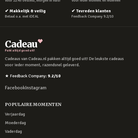
Voor 22:45 besteld, morgen in huis!
Voor ieder moment en iedereen
✔
Makkelijk & veilig
✔
Tevreden klanten
Betaal o.a. met iDEAL
Feedback Company 9.2/10
Cadeau
Pakt altijd goed uit!
Cadeaus van Cadeau.nl pakken altijd goed uit! De leukste cadeaus
voor ieder moment, razendsnel geleverd.
★
Feedback Company
:
9.2
/10
Facebook
Instagram
POPULAIRE MOMENTEN
Verjaardag
Moederdag
Vaderdag