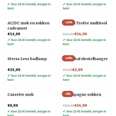
✔
Voor 22:45 besteld, morgen in
✔
Voor 22:45 besteld, morgen in
huis!
huis!
-
32
%
AC/DC mok en sokken
#1 Dad Trofee multitool
cadeauset
Nu voor
€11,99
€14,99
€21,99
✔
Voor 22:45 besteld, morgen in
✔
Voor 22:45 besteld, morgen in
huis!
huis!
-
40
%
Stress Less badlamp
Biljartbal sleutelhanger
Nu voor
€15,99
€2,99
€4,99
✔
Voor 22:45 besteld, morgen in
✔
Voor 22:45 besteld, morgen in
huis!
huis!
-
6
%
Cassette mok
Champagne sokken
Nu voor
€6,99
€14,99
€15,99
✔
Voor 22:45 besteld, morgen in
✔
Voor 22:45 besteld, morgen in
huis!
huis!