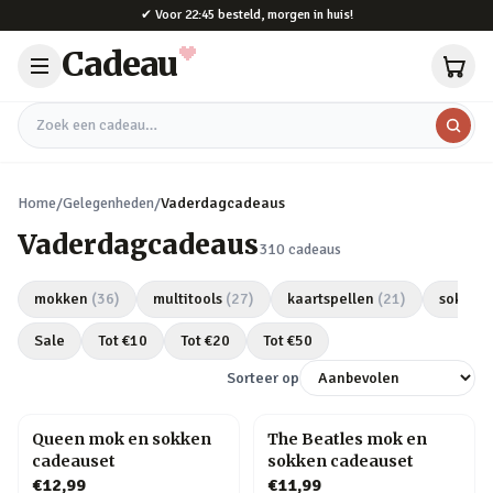
Naar hoofdinhoud
✔
Voor 22:45 besteld, morgen in huis!
Cadeau
Zoek een cadeau
Home
/
Gelegenheden
/
Vaderdagcadeaus
Vaderdagcadeaus
310
cadeaus
mokken
(
36
)
multitools
(
27
)
kaartspellen
(
21
)
sokken
Sale
Tot €
10
Tot €
20
Tot €
50
Sorteer op
Queen mok en sokken
The Beatles mok en
cadeauset
sokken cadeauset
€12,99
€11,99