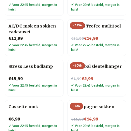
✔
Voor 22:45 besteld, morgen in
✔
Voor 22:45 besteld, morgen in
huis!
huis!
-
32
%
AC/DC mok en sokken
#1 Dad Trofee multitool
cadeauset
Nu voor
€11,99
€14,99
€21,99
✔
Voor 22:45 besteld, morgen in
✔
Voor 22:45 besteld, morgen in
huis!
huis!
-
40
%
Stress Less badlamp
Biljartbal sleutelhanger
Nu voor
€15,99
€2,99
€4,99
✔
Voor 22:45 besteld, morgen in
✔
Voor 22:45 besteld, morgen in
huis!
huis!
-
6
%
Cassette mok
Champagne sokken
Nu voor
€6,99
€14,99
€15,99
✔
Voor 22:45 besteld, morgen in
✔
Voor 22:45 besteld, morgen in
huis!
huis!