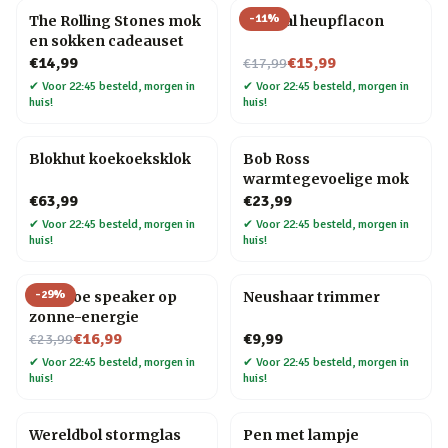
-
11
%
The Rolling Stones mok
Golfbal heupflacon
en sokken cadeauset
Nu voor
€14,99
€15,99
€17,99
✔
Voor 22:45 besteld, morgen in
✔
Voor 22:45 besteld, morgen in
huis!
huis!
Blokhut koekoeksklok
Bob Ross
warmtegevoelige mok
€63,99
€23,99
✔
Voor 22:45 besteld, morgen in
✔
Voor 22:45 besteld, morgen in
huis!
huis!
-
29
%
Bamboe speaker op
Neushaar trimmer
zonne-energie
Nu voor
€16,99
€9,99
€23,99
✔
Voor 22:45 besteld, morgen in
✔
Voor 22:45 besteld, morgen in
huis!
huis!
Wereldbol stormglas
Pen met lampje