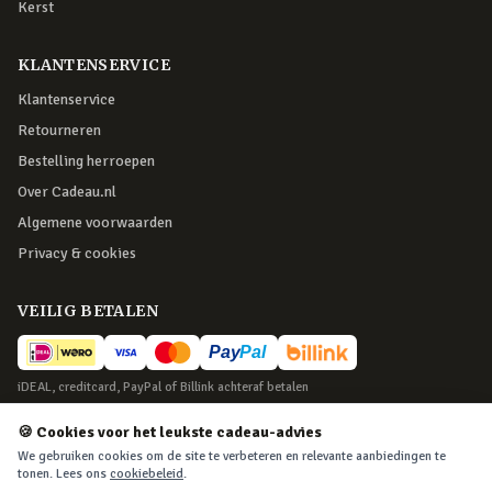
Kerst
KLANTENSERVICE
Klantenservice
Retourneren
Bestelling herroepen
Over Cadeau.nl
Algemene voorwaarden
Privacy & cookies
VEILIG BETALEN
iDEAL, creditcard, PayPal of Billink achteraf betalen
BEZORGING
🍪 Cookies voor het leukste cadeau-advies
We gebruiken cookies om de site te verbeteren en relevante aanbiedingen te
Voor 22:45 besteld, morgen in huis. Tot 365 dagen retourneren.
tonen. Lees ons
cookiebeleid
.