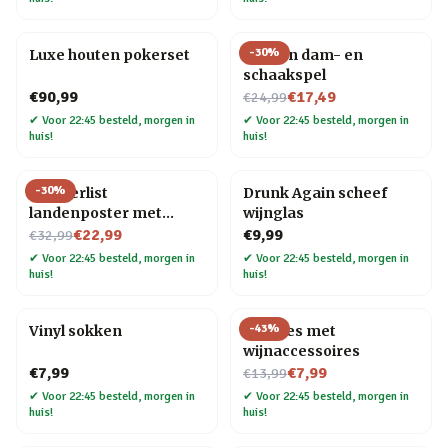
-
30
%
Luxe houten pokerset
Houten dam- en
schaakspel
Nu voor
€90,99
€17,49
€24,99
✔
Voor 22:45 besteld, morgen in
✔
Voor 22:45 besteld, morgen in
huis!
huis!
-
30
%
Wanderlist
Drunk Again scheef
landenposter met
wijnglas
Nu voor
krasfolie
€22,99
€9,99
€32,99
✔
Voor 22:45 besteld, morgen in
✔
Voor 22:45 besteld, morgen in
huis!
huis!
-
43
%
Vinyl sokken
Wijnfles met
wijnaccessoires
Nu voor
€7,99
€7,99
€13,99
✔
Voor 22:45 besteld, morgen in
✔
Voor 22:45 besteld, morgen in
huis!
huis!