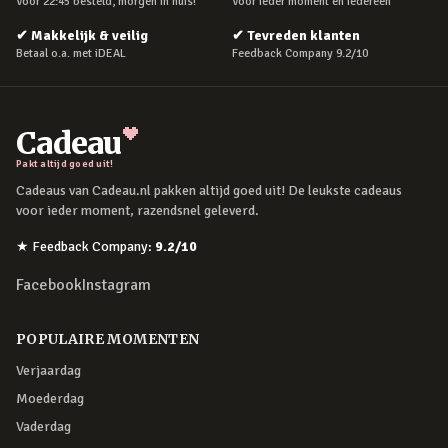
Voor 22:45 besteld, morgen in huis!
Voor ieder moment en iedereen
✔
Makkelijk & veilig
✔
Tevreden klanten
Betaal o.a. met iDEAL
Feedback Company 9.2/10
Cadeau
Pakt altijd goed uit!
Cadeaus van Cadeau.nl pakken altijd goed uit! De leukste cadeaus
voor ieder moment, razendsnel geleverd.
★
Feedback Company
:
9.2
/10
Facebook
Instagram
POPULAIRE MOMENTEN
Verjaardag
Moederdag
Vaderdag