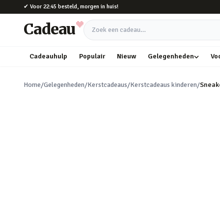
Naar hoofdinhoud
✔
Voor 22:45 besteld, morgen in huis!
Cadeau
Zoek een cadeau
Cadeauhulp
Populair
Nieuw
Gelegenheden
Vo
Home
/
Gelegenheden
/
Kerstcadeaus
/
Kerstcadeaus kinderen
/
Sneak