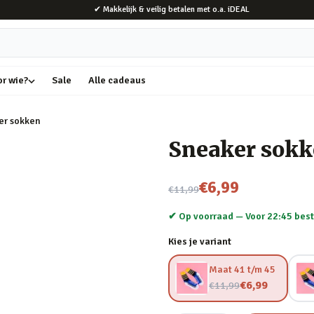
✔ Makkelijk & veilig betalen met o.a. iDEAL
or wie?
Sale
Alle cadeaus
er sokken
Sneaker sok
Nu voor
€6,99
€11,99
✔ Op voorraad —
Voor 22:45 best
Kies je variant
Maat 41 t/m 45
Nu voor
€6,99
€11,99