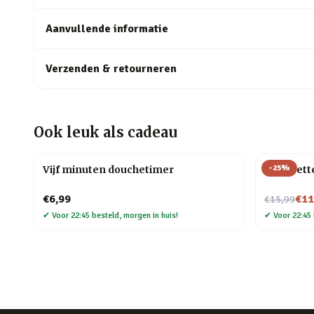
Aanvullende informatie
Verzenden & retourneren
Ook leuk als cadeau
-
25
%
Vijf minuten douchetimer
Mok Bette
Nu voor
€6,99
€11
€15,99
✔
Voor 22:45 besteld, morgen in huis!
✔
Voor 22:45 