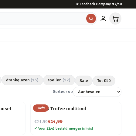
★
Feedback Company
9.2
/10
drankglazen
(
15
)
spellen
(
12
)
Sale
Tot €
10
Sorteer op
-
32
%
auset
#1 Dad Trofee multitool
Nu voor
€14,99
€21,99
✔
Voor 22:45 besteld, morgen in huis!