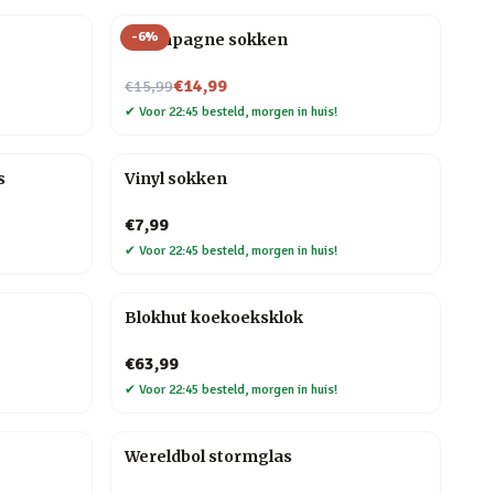
-
6
%
Champagne sokken
Nu voor
€14,99
€15,99
✔
Voor 22:45 besteld, morgen in huis!
s
Vinyl sokken
€7,99
✔
Voor 22:45 besteld, morgen in huis!
Blokhut koekoeksklok
€63,99
✔
Voor 22:45 besteld, morgen in huis!
Wereldbol stormglas