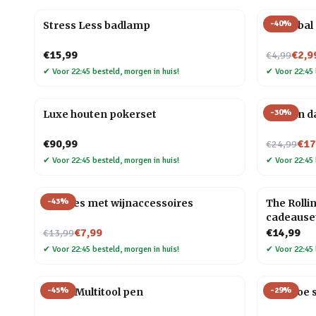
-
40
%
Stress Less badlamp
Biljartba
Nu voor
€15,99
€2,9
€4,99
✔
Voor 22:45 besteld, morgen in huis!
✔
Voor 22:45 
-
30
%
Luxe houten pokerset
Houten d
Nu voor
€90,99
€17
€24,99
✔
Voor 22:45 besteld, morgen in huis!
✔
Voor 22:45 
-
43
%
Wijnfles met wijnaccessoires
The Rolli
cadeause
Nu voor
€7,99
€14,99
€13,99
✔
Voor 22:45 besteld, morgen in huis!
✔
Voor 22:45 
-
45
%
-
29
%
6-in-1 Multitool pen
Bamboe s