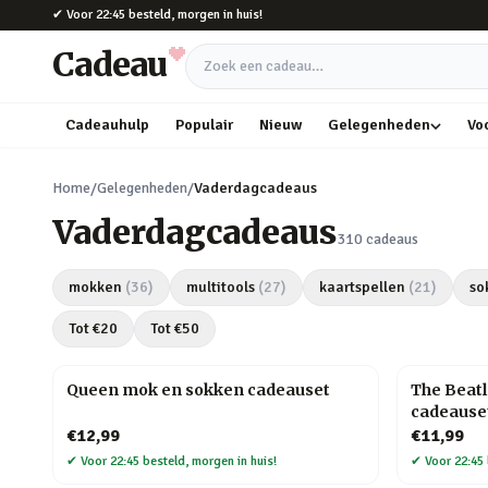
Naar hoofdinhoud
✔
Voor 22:45 besteld, morgen in huis!
Cadeau
Zoek een cadeau
Cadeauhulp
Populair
Nieuw
Gelegenheden
Vo
Home
/
Gelegenheden
/
Vaderdagcadeaus
Vaderdagcadeaus
310
cadeaus
mokken
(
36
)
multitools
(
27
)
kaartspellen
(
21
)
so
Tot €
20
Tot €
50
Queen mok en sokken cadeauset
The Beat
cadeause
€12,99
€11,99
✔
Voor 22:45 besteld, morgen in huis!
✔
Voor 22:45 