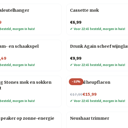
l sleutelhanger
Cassette mok
9
€6,99
besteld, morgen in huis!
✔
Voor 22:45 besteld, morgen in huis!
am- en schaakspel
Drunk Again scheef wijngla
,49
€9,99
besteld, morgen in huis!
✔
Voor 22:45 besteld, morgen in huis!
-
11
%
ng Stones mok en sokken
Golfbal heupflacon
t
Nu voor
€15,99
€17,99
besteld, morgen in huis!
✔
Voor 22:45 besteld, morgen in huis!
peaker op zonne-energie
Neushaar trimmer