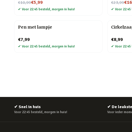
Nu voor
Nu voor
€5,99
€16
€10,99
€23,99
✔
Voor 22:45 besteld, morgen in huis!
✔
Voor 22:45 
Pen met lampje
Cirkelza
€7,99
€8,99
✔
Voor 22:45 besteld, morgen in huis!
✔
Voor 22:45 
✔
Snel in huis
✔
De leukst
Voor 22:45 besteld, morgen in huis!
Voor ieder mome