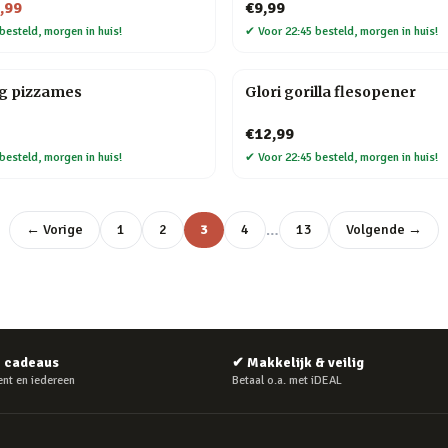
,99
€9,99
besteld, morgen in huis!
✔
Voor 22:45 besteld, morgen in huis!
ag pizzames
Glori gorilla flesopener
€12,99
besteld, morgen in huis!
✔
Voor 22:45 besteld, morgen in huis!
…
← Vorige
1
2
3
4
13
Volgende →
e cadeaus
✔
Makkelijk & veilig
nt en iedereen
Betaal o.a. met iDEAL