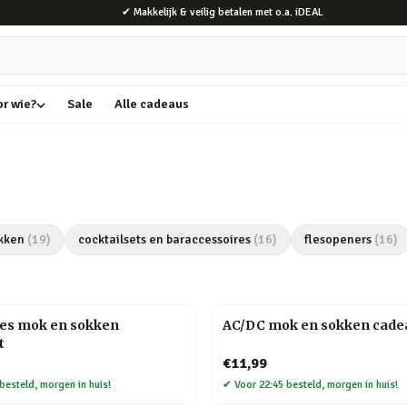
✔ Makkelijk & veilig betalen met o.a. iDEAL
or wie?
Sale
Alle cadeaus
kken
(
19
)
cocktailsets en baraccessoires
(
16
)
flesopeners
(
16
)
les mok en sokken
AC/DC mok en sokken cade
t
€11,99
besteld, morgen in huis!
✔
Voor 22:45 besteld, morgen in huis!