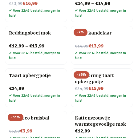
Nu voor
€16,99
€14,99
–
€14,99
€23,99
✔
Voor 22:45 besteld, morgen in
✔
Voor 22:45 besteld, morgen in
huis!
huis!
-
7
%
Reddingsboei mok
Taart kandelaar
Nu voor
€12,99
–
€13,99
€13,99
€14,99
✔
Voor 22:45 besteld, morgen in
✔
Voor 22:45 besteld, morgen in
huis!
huis!
-
36
%
Taart opbergpotje
Hartvormig taart
opbergpotje
Nu voor
€24,99
€15,99
€24,99
✔
Voor 22:45 besteld, morgen in
✔
Voor 22:45 besteld, morgen in
huis!
huis!
-
33
%
Prosecco bruisbal
Kattenvrouwtje
warmtegevoelige mok
Nu voor
€3,99
€12,99
€5,99