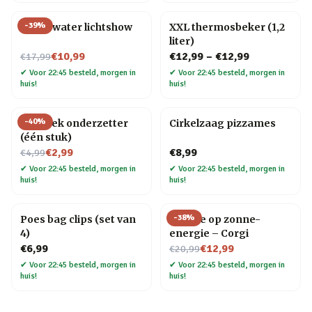
-
39
%
Onderwater lichtshow
XXL thermosbeker (1,2
liter)
Nu voor
€10,99
€12,99
–
€12,99
€17,99
✔
Voor 22:45 besteld, morgen in
✔
Voor 22:45 besteld, morgen in
huis!
huis!
-
40
%
Mozaïek onderzetter
Cirkelzaag pizzames
(één stuk)
Nu voor
€2,99
€8,99
€4,99
✔
Voor 22:45 besteld, morgen in
✔
Voor 22:45 besteld, morgen in
huis!
huis!
-
38
%
Poes bag clips (set van
Hondje op zonne-
4)
energie – Corgi
Nu voor
€6,99
€12,99
€20,99
✔
Voor 22:45 besteld, morgen in
✔
Voor 22:45 besteld, morgen in
huis!
huis!