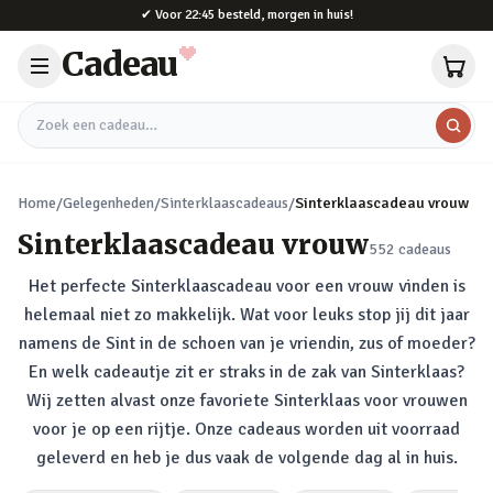
Naar hoofdinhoud
✔
Voor 22:45 besteld, morgen in huis!
Cadeau
Zoek een cadeau
Home
/
Gelegenheden
/
Sinterklaascadeaus
/
Sinterklaascadeau vrouw
Sinterklaascadeau vrouw
552
cadeaus
Het perfecte Sinterklaascadeau voor een vrouw vinden is
helemaal niet zo makkelijk. Wat voor leuks stop jij dit jaar
namens de Sint in de schoen van je vriendin, zus of moeder?
En welk cadeautje zit er straks in de zak van Sinterklaas?
Wij zetten alvast onze favoriete Sinterklaas voor vrouwen
voor je op een rijtje. Onze cadeaus worden uit voorraad
geleverd en heb je dus vaak de volgende dag al in huis.