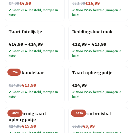
Nu voor
Nu voor
€4,99
€16,99
€7,99
€23,99
✔
Voor 22:45 besteld, morgen in
✔
Voor 22:45 besteld, morgen in
huis!
huis!
Taart fotolijstje
Reddingsboei mok
€14,99
–
€14,99
€12,99
–
€13,99
✔
Voor 22:45 besteld, morgen in
✔
Voor 22:45 besteld, morgen in
huis!
huis!
-
7
%
Taart kandelaar
Taart opbergpotje
Nu voor
€13,99
€24,99
€14,99
✔
Voor 22:45 besteld, morgen in
✔
Voor 22:45 besteld, morgen in
huis!
huis!
-
36
%
-
33
%
Hartvormig taart
Prosecco bruisbal
opbergpotje
Nu voor
Nu voor
€15,99
€3,99
€24,99
€5,99