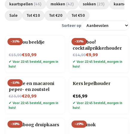
kaartspellen
(
46
)
mokken
(
42
)
sokken
(
23
)
kaarsen
(
2
Sale
Tot €
10
Tot €
20
Tot €
50
Sorteer op
-
31
%
-
33
%
Love you beeldje
Pick a boo!
cocktailprikkerhouder
Nu voor
Nu voor
€10,99
€9,99
€15,99
€14,99
✔
Voor 22:45 besteld, morgen in
✔
Voor 22:45 besteld, morgen in
huis!
huis!
-
13
%
Farfalle en macaroni
Kers lepelhouder
peper- en zoutstel
Nu voor
€20,99
€16,99
€23,99
✔
Voor 22:45 besteld, morgen in
✔
Voor 22:45 besteld, morgen in
huis!
huis!
-
38
%
-
29
%
Regenboog druipkaars
Taart mok