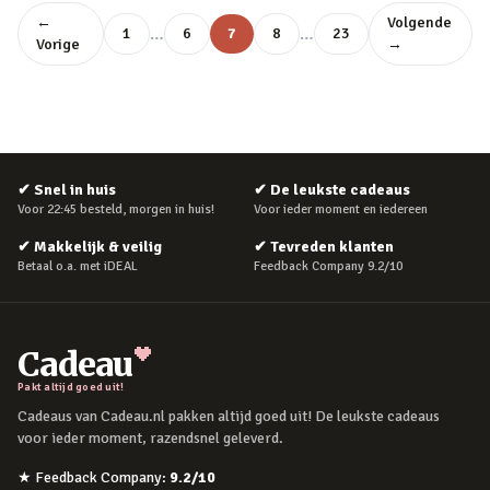
←
Volgende
…
…
1
6
7
8
23
Vorige
→
✔
Snel in huis
✔
De leukste cadeaus
Voor 22:45 besteld, morgen in huis!
Voor ieder moment en iedereen
✔
Makkelijk & veilig
✔
Tevreden klanten
Betaal o.a. met iDEAL
Feedback Company 9.2/10
Cadeau
Pakt altijd goed uit!
Cadeaus van Cadeau.nl pakken altijd goed uit! De leukste cadeaus
voor ieder moment, razendsnel geleverd.
★
Feedback Company
:
9.2
/10