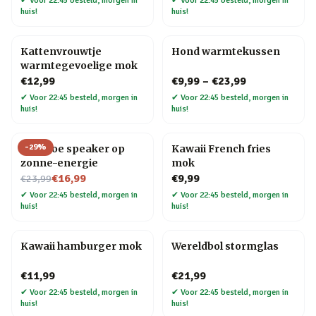
✔
Voor 22:45 besteld, morgen in
✔
Voor 22:45 besteld, morgen in
huis!
huis!
Kattenvrouwtje
Hond warmtekussen
warmtegevoelige mok
€12,99
€9,99
–
€23,99
✔
Voor 22:45 besteld, morgen in
✔
Voor 22:45 besteld, morgen in
huis!
huis!
-
29
%
Bamboe speaker op
Kawaii French fries
zonne-energie
mok
Nu voor
€16,99
€9,99
€23,99
✔
Voor 22:45 besteld, morgen in
✔
Voor 22:45 besteld, morgen in
huis!
huis!
Kawaii hamburger mok
Wereldbol stormglas
€11,99
€21,99
✔
Voor 22:45 besteld, morgen in
✔
Voor 22:45 besteld, morgen in
huis!
huis!