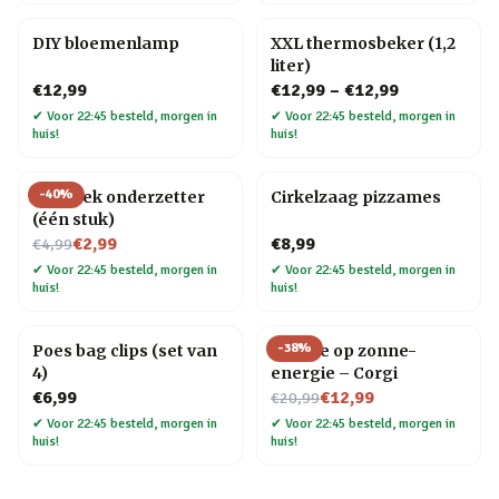
DIY bloemenlamp
XXL thermosbeker (1,2
liter)
€12,99
€12,99
–
€12,99
✔
Voor 22:45 besteld, morgen in
✔
Voor 22:45 besteld, morgen in
huis!
huis!
-
40
%
Mozaïek onderzetter
Cirkelzaag pizzames
(één stuk)
Nu voor
€2,99
€8,99
€4,99
✔
Voor 22:45 besteld, morgen in
✔
Voor 22:45 besteld, morgen in
huis!
huis!
-
38
%
Poes bag clips (set van
Hondje op zonne-
4)
energie – Corgi
Nu voor
€6,99
€12,99
€20,99
✔
Voor 22:45 besteld, morgen in
✔
Voor 22:45 besteld, morgen in
huis!
huis!