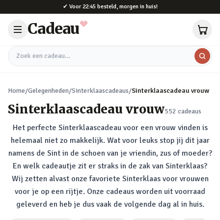
Naar hoofdinhoud
✔
Voor 22:45 besteld, morgen in huis!
Cadeau
Zoek een cadeau
Home
/
Gelegenheden
/
Sinterklaascadeaus
/
Sinterklaascadeau vrouw
Sinterklaascadeau vrouw
552
cadeaus
Het perfecte Sinterklaascadeau voor een vrouw vinden is
helemaal niet zo makkelijk. Wat voor leuks stop jij dit jaar
namens de Sint in de schoen van je vriendin, zus of moeder?
En welk cadeautje zit er straks in de zak van Sinterklaas?
Wij zetten alvast onze favoriete Sinterklaas voor vrouwen
voor je op een rijtje. Onze cadeaus worden uit voorraad
geleverd en heb je dus vaak de volgende dag al in huis.